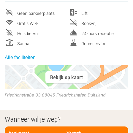
Geen parkeerplaats
Lift
Gratis Wi-Fi
Rookvrij
Huisdiervrij
24-uurs receptie
Sauna
Roomservice
Alle faciliteiten
Bekijk op kaart
Friedrichstraße 33
88045
Friedrichshafen
Duitsland
Wanneer wil je weg?
Aankomst
Vertrek