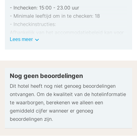
- Inchecken: 15:00 - 23.00 uur
- Minimale leeftijd om in te checken: 18
- Incheckinstructies:
Afhankelijk van het accommodatiebeleid kan voor
Belangrijke
Lees meer
extra personen een toeslag in rekening worden
informatie
gebracht.
Bij het inchecken dien je mogelijk een erkend
identiteitsbewijs met foto en een creditcard,
pinpas of borgsom in contanten te verstrekken
Nog geen beoordelingen
voor incidentele kosten.
Dit hotel heeft nog niet genoeg beoordelingen
Speciale verzoeken worden onder voorbehoud van
ontvangen. Om de kwaliteit van de hotelinformatie
beschikbaarheid bij het inchecken ingewilligd.
te waarborgen, berekenen we alleen een
Hiervoor kunnen extra kosten in rekening worden
gemiddeld cijfer wanneer er genoeg
gebracht. Speciale verzoeken kunnen niet worden
beoordelingen zijn.
gegarandeerd.
Neem vooraf contact op met de accommodatie