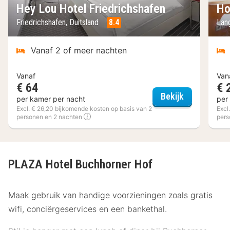
Hey Lou Hotel Friedrichshafen
Ho
Friedrichshafen, Duitsland
8.4
Lan
Vanaf 2 of meer nachten
Vanaf
Van
€ 64
€ 
Hey Lou Hot
Bekijk
per kamer per nacht
per
Excl. € 26,20 bijkomende kosten op basis van 2
Excl
personen en 2 nachten
pers
PLAZA Hotel Buchhorner Hof
Maak gebruik van handige voorzieningen zoals gratis
wifi, conciërgeservices en een bankethal.