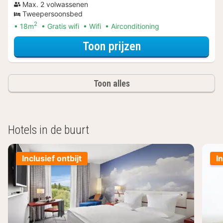
Max. 2 volwassenen
Tweepersoonsbed
2
18m
Gratis wifi
Wifi
Airconditioning
voor Standaard 
Toon prijzen
Toon alles
Hotels in de buurt
Inclusief ontbijt
I