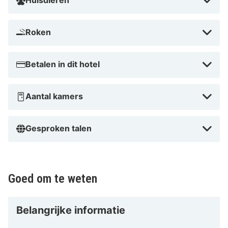
Huisdieren
Wanneer je verblijft bij PLAZA Hotel Buchhorner Hof in
Friedrichshafen bevind je je in de uitgaansbuurt, op 5
Roken
min. lopen van Schulmuseum en Graf-Zeppelin-Haus.
Dit hotel ligt op 0,1 km van Bodensee-promenade en
Betalen in dit hotel
op 0,1 km van Lake Constance.
Dicht bij Schulmuseum
Aantal kamers
Gesproken talen
Goed om te weten
Belangrijke informatie