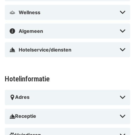
voorzieningen horen een telefoon, net zoals een kluis
Wellness
en een bureau.
Afstanden worden weergegeven tot op 0,1 mijl en
Algemeen
kilometer. Schulmuseum - 0,2 km Graf-Zeppelin-Haus -
0,2 km Klangschiff - 0,3 km Bodensee-promenade -
Hotelservice/diensten
0,3 km Lake Constance - 0,4 km Schlosskirche
Friedrichshafen - 0,6 km Buchhornbrunnen - 0,8 km
Swabian Alb Upper Swabia Way - 1 km Zeppelin
Museum - 1 km Haven van Friedrichshafen - 1 km
Hotelinformatie
Veerboot Friedrichshafen - 1 km Moleturm - 1 km
Strandbad Friedrichshafen - 1,1 km Zeppelin Museum -
Adres
1,4 km ZF-Arena - 1,8 km De dichtstbijgelegen grootste
luchthavens zijn:Friedrichshafen (FDH-Friedrichshafen
- Lake Constance) - 5 km Altenrhein (ACH-St. Gallen -
Receptie
Altenrhein) - 63,3 km Luchthaven Zürich (ZRH) - 98,5
km