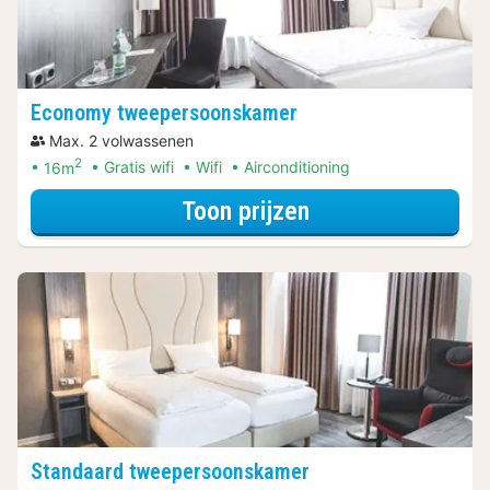
Economy tweepersoonskamer
Max. 2 volwassenen
2
16m
Gratis wifi
Wifi
Airconditioning
voor Economy t
Toon prijzen
Standaard tweepersoonskamer