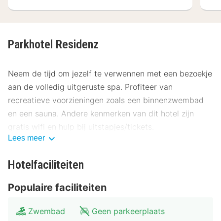
Parkhotel Residenz
Neem de tijd om jezelf te verwennen met een bezoekje
aan de volledig uitgeruste spa. Profiteer van
recreatieve voorzieningen zoals een binnenzwembad
en een sauna. Andere kenmerken van dit hotel zijn
gratis wifi en hulp bij uitstapjes/tickets.
Lees meer
Gasten van Parkhotel Residenz kunnen genieten van
een deugddoende maaltijd bij Restaurant. Sluit je dag
Hotelfaciliteiten
af met een drankje in een bar/lounge. Dagelijks kun je
Populaire faciliteiten
tegen betaling genieten van een lekker ontbijtbuffet,
dat geserveerd wordt van 08.00 uur tot 10.30 uur.
Zwembad
Geen parkeerplaats