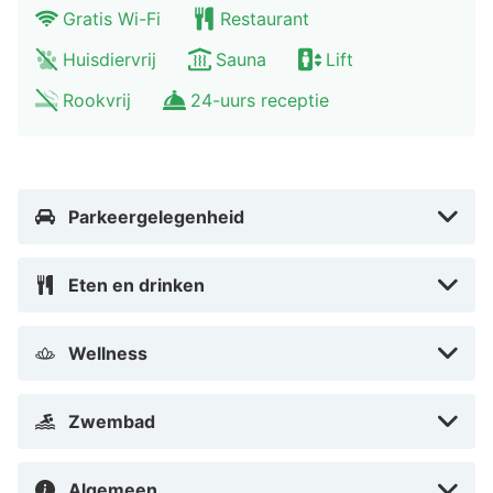
Enkele van de voorzieningen zijn een
Gratis Wi-Fi
Restaurant
bagageopslagruimte, een kluis bij de receptie en een
Huisdiervrij
Sauna
Lift
lift. Ter plaatse heb je parkeerplaatsen.
Rookvrij
24-uurs receptie
Doe of je thuis bent in één van de 60 kamers met een
koelkast en een flatscreentelevisie. Alle kamers hebben
balkons of terrassen. Dankzij gratis wifi blijf je online,
terwijl de tv met satellietzenders zorgt voor het
Parkeergelegenheid
kijkplezier. De privébadkamers met een douche hebben
een regendouche en gratis toiletartikelen.
Eten en drinken
Afstanden worden weergegeven tot op 0,1 mijl en
kilometer. Strand van Sankt Peter-Ording - 0,1 km
Wellness
Waddenzee - 0,3 km Nationalparkhaus St. Peter Ording
- 0,6 km Hitzsand - 1 km Nationalpark Schleswig-
Zwembad
Holsteinisches Wattenmeer - 2,2 km Museum
Landschaft Eiderstedt - 2,5 km Westküstenpark &
Robbinarium - 4,1 km Leuchtturm St. Peter-Böhl - 4,3
Algemeen