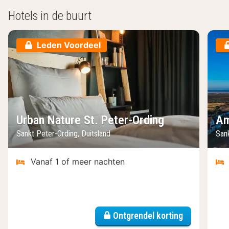
Hotels in de buurt
Leden Voordeel
Urban Nature St. Peter-Ording
Am
Sankt Peter-Ording, Duitsland
Sank
Vanaf 1 of meer nachten
Ontgrendel korting