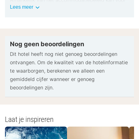
Belangrijke
Lees meer
extra personen een toeslag in rekening worden
informatie
gebracht.
Bij het inchecken dien je mogelijk een erkend
identiteitsbewijs met foto en een creditcard,
pinpas of borgsom in contanten te verstrekken
Nog geen beoordelingen
voor incidentele kosten.
Dit hotel heeft nog niet genoeg beoordelingen
Speciale verzoeken worden onder voorbehoud van
ontvangen. Om de kwaliteit van de hotelinformatie
beschikbaarheid bij het inchecken ingewilligd.
te waarborgen, berekenen we alleen een
Hiervoor kunnen extra kosten in rekening worden
gemiddeld cijfer wanneer er genoeg
gebracht. Speciale verzoeken kunnen niet worden
beoordelingen zijn.
gegarandeerd.
Neem vooraf contact op met de accommodatie
om babybedden te reserveren.
Deze accommodatie accepteert creditcards. Let
Laat je inspireren
op: contante betalingen zijn niet toegestaan.