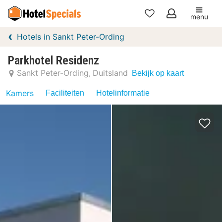
menu
Mijn
Hotels in Sankt Peter-Ording
favorieten
Parkhotel Residenz
Sankt Peter-Ording
Duitsland
Bekijk op kaart
Kamers
Faciliteiten
Hotelinformatie