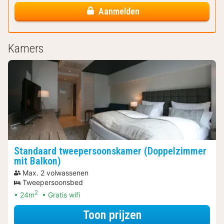
Aanmelden
Kamers
Standaard tweepersoonskamer (Doppelzimmer
mit Balkon)
Max. 2 volwassenen
Tweepersoonsbed
2
24m
Gratis wifi
voor Standaard 
Toon prijzen