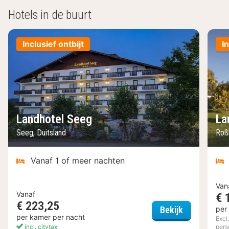
Hotels in de buurt
Inclusief ontbijt
I
Landhotel Seeg
La
Seeg, Duitsland
Roß
Vanaf 1 of meer nachten
Van
Vanaf
€ 
€ 223,25
Landhotel S
per
Bekijk
per kamer per nacht
Excl
incl. citytax
pers