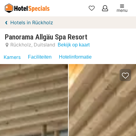
menu
Mijn
Hotels in Rückholz
favorieten
Panorama Allgäu Spa Resort
Rückholz
Duitsland
Bekijk op kaart
Kamers
Faciliteiten
Hotelinformatie