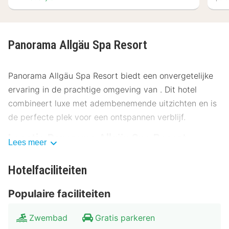
Panorama Allgäu Spa Resort
Panorama Allgäu Spa Resort biedt een onvergetelijke
ervaring in de prachtige omgeving van . Dit hotel
combineert luxe met adembenemende uitzichten en is
de perfecte plek voor een ontspannen verblijf.
Locatie Panorama Allgäu Spa Resort
Lees meer
Het Panorama Allgäu Spa Resort ligt op een ideale
Hotelfaciliteiten
locatie, op slechts een korte afstand van het centrum.
Het hotel is omgeven door schilderachtige
Populaire faciliteiten
landschappen en biedt gemakkelijke toegang tot
culturele bezienswaardigheden. Openbaar vervoer,
Zwembad
Gratis parkeren
zoals bus- en treinverbindingen, is gemakkelijk