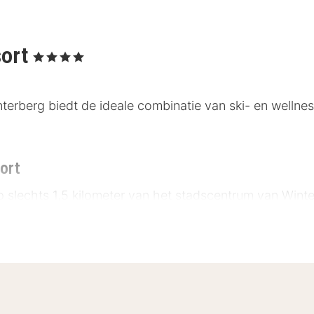
sort
, 4 Sterren
terberg biedt de ideale combinatie van ski- en wellnes
ort
op slechts 1,5 kilometer van het stadscentrum van Wint
 km