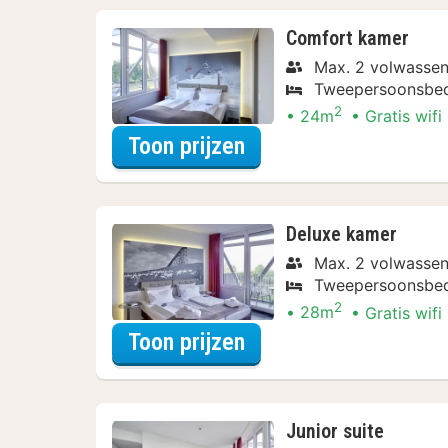
Comfort kamer
Max. 2 volwassen
Tweepersoonsbe
2
24m
Gratis wifi
voor Upgrade Specia
Toon prijzen
Deluxe kamer
Max. 2 volwassen
Tweepersoonsbe
2
28m
Gratis wifi
voor Upgrade Specia
Toon prijzen
Junior suite