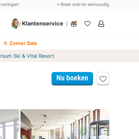
rvaringen
Boek snel en eenvoudig
Klantenservice
Mijn
favorieten
☀️ Zomer Sale
rsum Ski & Vital Resort
Nu boeken