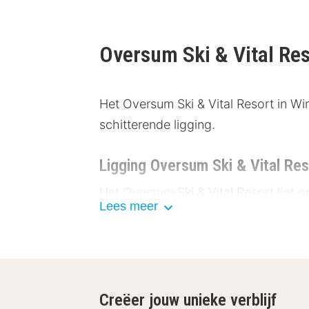
Oversum Ski & Vital Re
Het Oversum Ski & Vital Resort in Win
schitterende ligging.
Ligging Oversum Ski & Vital Res
Het Oversum Ski & Vital Resort ligt 
Lees meer
bezienswaardigheden te ontdekken:
Skiliftkarussell Winterberg – 1,8
Erlebnisberg Kappe – 3,3 km
Kahler Asten – 9,4 km
Bobbahn Winterberg – 3,7 km
Creëer jouw unieke verblijf