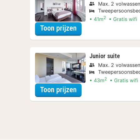
Max. 2 volwassen
Tweepersoonsbe
2
41m
Gratis wifi
voor Suite Special
Toon prijzen
Junior suite
Max. 2 volwassen
Tweepersoonsbe
2
43m
Gratis wifi
voor Suite Special
Toon prijzen