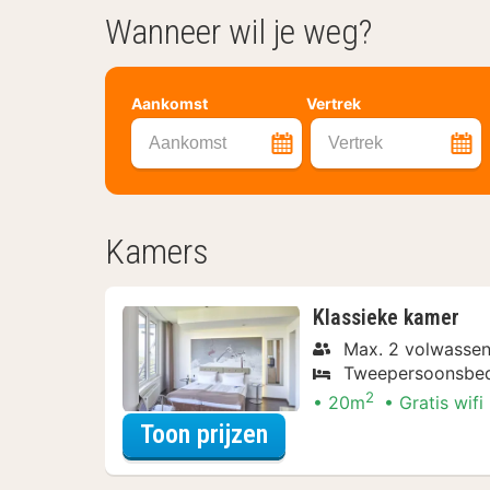
Wanneer wil je weg?
Aankomst
Vertrek
Aankomst
Vertrek
Kamers
Klassieke kamer
Max. 2 volwassen
Tweepersoonsbe
2
20m
Gratis wifi
voor Diner Special
Toon prijzen