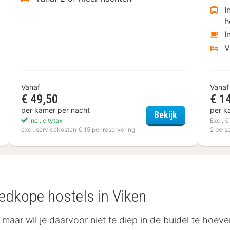
I
h
I
V
Vanaf
Vanaf
€ 49,50
€ 1
per kamer per nacht
per k
tcher Hotel-Restaurant Victoria-Hoenderloo
Akzent Hotel 
Bekijk
incl. citytax
Excl. 
excl. servicekosten € 15 per reservering
2 pers
oedkope hostels in Viken
maar wil je daarvoor niet te diep in de buidel te hoeven