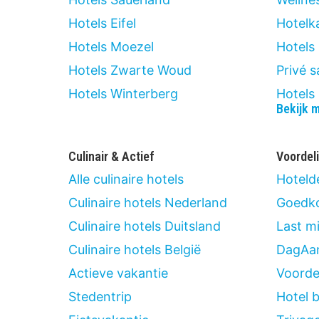
Hotels Eifel
Hotelk
Hotels Moezel
Hotels
Hotels Zwarte Woud
Privé 
Hotels Winterberg
Hotels
Bekijk 
Culinair & Actief
Voordel
Alle culinaire hotels
Hoteld
Culinaire hotels Nederland
Goedko
Culinaire hotels Duitsland
Last m
Culinaire hotels België
DagAan
Actieve vakantie
Voordee
Stedentrip
Hotel 