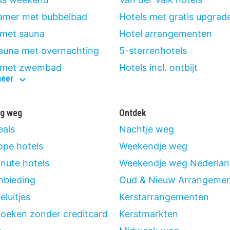
amer met bubbelbad
Hotels met gratis upgrad
 met sauna
Hotel arrangementen
sauna met overnachting
5-sterrenhotels
 met zwembad
Hotels incl. ontbijt
wellness
meer
ig weg
Ontdek
eals
Nachtje weg
pe hotels
Weekendje weg
inute hotels
Weekendje weg Nederla
bieding
Oud & Nieuw Arrangeme
luitjes
Kerstarrangementen
boeken zonder creditcard
Kerstmarkten