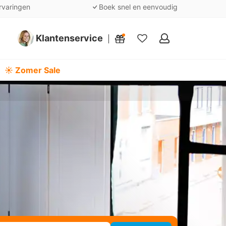
rvaringen
Boek snel en eenvoudig
Klantenservice
Mijn
favorieten
☀️ Zomer Sale