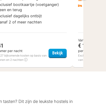
nclusief bootkaartje (voetganger)
Vanaf 1 of 
een en terug
nclusief dagelijks ontbijt
anaf 2 of meer nachten
Vanaf
41
€ 134,81
amer per nacht
per kamer per na
Altenberge
Hotel Den Helder
Bekijk
€ 27 bijkomende kosten op basis van
Excl. € 23,80 bijkom
onen en 2 nachten
van 2 personen en 2
 tasten? Dit zijn de leukste hostels in