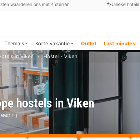
sten waarderen ons met 4 sterren
Unieke hotele
Thema's
Korte vakantie
Outlet
Last minutes
Hotels in Viken
Hostel - Viken
pe hostels in Viken
een rij