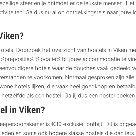
 gezellige sfeer en je ontmoet er de leukste mensen. H
iviteiten! Ga dus nu al op ontdekkingsreis naar jouw id
 Viken?
 hotels. Doorzoek het overzicht van hostels in Viken m
s %prepositie% %locatie% bij jouw accommodatie te vind
n eenvoudigere hotels waar de douches vaak gedeeld wor
erstanden te voorkomen. Normaal gesproken zijn alle 
wone hotels lijken, die vaak heel goedkoop en betaal
etzelfde als een hostel. Ga jij dus een hostel boeken 
el in Viken?
eepersoonskamer is €30 exclusief ontbijt. Dit is onge
eden en soms ook hogere klasse hostels die dan iets m