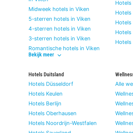
Hotels
Midweek hotels in Viken
Hotels
5-sterren hotels in Viken
Hotels
4-sterren hotels in Viken
Hotels
3-sterren hotels in Viken
Hotels 
Romantische hotels in Viken
type
Bekijk meer
hotels
in
viken
Hotels Duitsland
Wellnes
Hotels Düsseldorf
Alle we
Hotels Keulen
Wellne
Hotels Berlijn
Wellnes
Hotels Oberhausen
Wellnes
Hotels Noordrijn-Westfalen
Wellne
Hotels Sauerland
Wellne