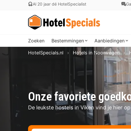
Al 20 jaar dé HotelSpecialist
Ga
Zoeken
Bestemmingen
Aanbiedingen
HotelSpecials.nl
Hotels in Noorwegen
Onze favoriete goedko
De leukste hostels in Viken vind je hier op 