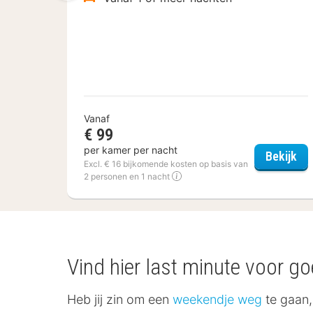
Vanaf
€ 99
per kamer per nacht
Fle
Bekijk
Excl. € 16 bijkomende kosten op basis van
2 personen en 1 nacht
Vind hier last minute voor g
Heb jij zin om een
weekendje weg
te gaan, 