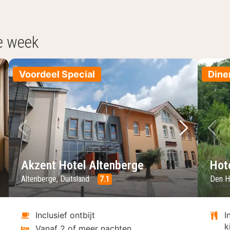
e week
Voordeel Special
Dine
lgende foto
Vorige foto
Volgende 
Vo
Akzent Hotel Altenberge
Hot
Altenberge, Duitsland
7.1
Den H
Inclusief ontbijt
I
k
Vanaf 2 of meer nachten