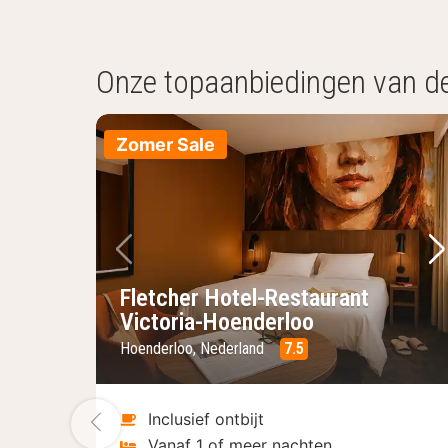
Onze topaanbiedingen van d
Zomer Sale
Vorige foto
Vo
Fletcher Hotel-Restaurant
Victoria-Hoenderloo
Hoenderloo, Nederland
7.5
Vorige foto
Inclusief ontbijt
Vanaf 1 of meer nachten