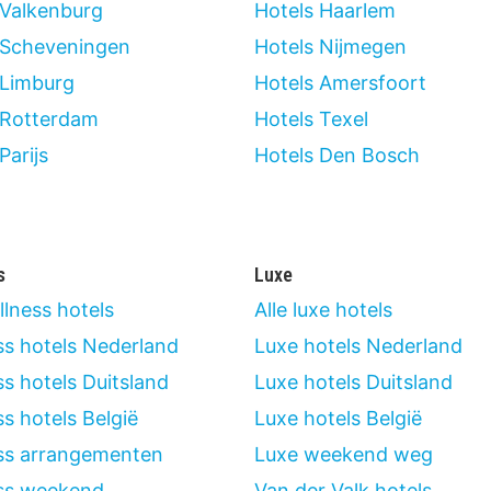
 Valkenburg
Hotels Haarlem
 Scheveningen
Hotels Nijmegen
 Limburg
Hotels Amersfoort
 Rotterdam
Hotels Texel
Parijs
Hotels Den Bosch
s
Luxe
llness hotels
Alle luxe hotels
ss hotels Nederland
Luxe hotels Nederland
s hotels Duitsland
Luxe hotels Duitsland
s hotels België
Luxe hotels België
ss arrangementen
Luxe weekend weg
ss weekend
Van der Valk hotels