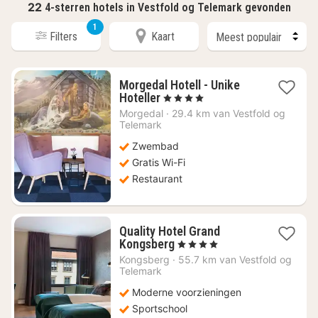
22
4-sterren hotels in Vestfold og Telemark gevonden
1
Filters
Kaart
Morgedal Hotell - Unike
1
Hoteller
, 4 Sterren
nacht
Morgedal
·
29.4 km van Vestfold og
vanaf
Telemark
€
Zwembad
186,63
Gratis Wi-Fi
Restaurant
Quality Hotel Grand
1
Kongsberg
, 4 Sterren
nacht
Kongsberg
·
55.7 km van Vestfold og
vanaf
Telemark
€
Moderne voorzieningen
154,46
Sportschool