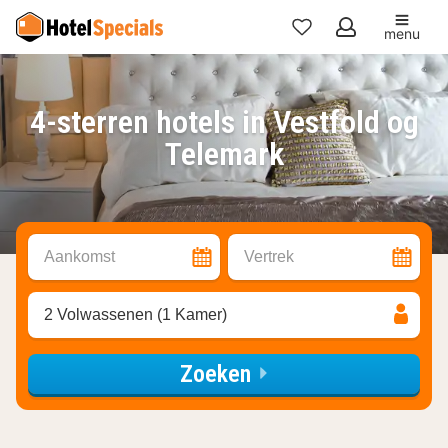
menu
Mijn
favorieten
4-sterren hotels in Vestfold og
Telemark
Aankomst
Vertrek
2 Volwassenen (1 Kamer)
Zoeken