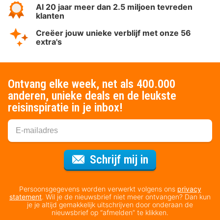
Al 20 jaar meer dan 2.5 miljoen tevreden
klanten
Creëer jouw unieke verblijf met onze 56
extra's
Ontvang elke week, net als 400.000
anderen, unieke deals en de leukste
reisinspiratie in je inbox!
Voor de nieuws
Schrijf mij in
Persoonsgegevens worden verwerkt volgens ons
privacy
statement
. Wil je de nieuwsbrief niet meer ontvangen? Dan kun
je je altijd gemakkelijk uitschrijven door onderaan de
nieuwsbrief op “afmelden” te klikken.