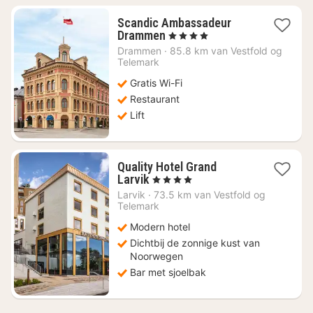
Scandic Ambassadeur
1
Drammen
, 4 Sterren
nacht
Drammen
·
85.8 km van Vestfold og
vanaf
Telemark
€
Gratis Wi-Fi
74,28
Restaurant
Lift
Quality Hotel Grand
1
Larvik
, 4 Sterren
nacht
Larvik
·
73.5 km van Vestfold og
vanaf
Telemark
€
Modern hotel
148,01
Dichtbij de zonnige kust van
Noorwegen
Bar met sjoelbak