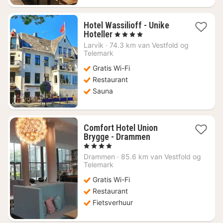
Hotel Wassilioff - Unike
1
Hoteller
, 4 Sterren
nacht
Larvik
·
74.3 km van Vestfold og
vanaf
Telemark
€
Gratis Wi-Fi
150,13
Restaurant
Sauna
Comfort Hotel Union
1
Brygge - Drammen
nacht
, 4 Sterren
vanaf
Drammen
·
85.6 km van Vestfold og
€
Telemark
77,34
Gratis Wi-Fi
Restaurant
Fietsverhuur