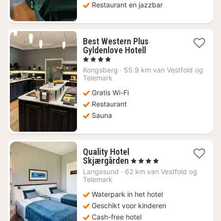
Restaurant en jazzbar
Best Western Plus
1
Gyldenlove Hotell
nacht
, 4 Sterren
vanaf
Kongsberg
·
55.9 km van Vestfold og
€
Telemark
132,80
Gratis Wi-Fi
Restaurant
Sauna
Quality Hotel
1
Skjærgården
, 4 Sterren
nacht
Langesund
·
62 km van Vestfold og
vanaf
Telemark
€
Waterpark in het hotel
140,01
Geschikt voor kinderen
Cash-free hotel