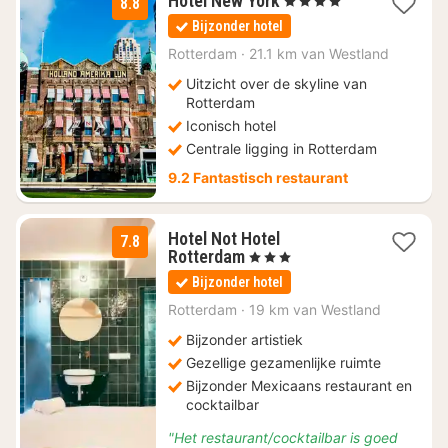
Hotel New York
, 4 Sterren
8.8
nacht
Bijzonder hotel
vanaf
€
Rotterdam
·
21.1 km van Westland
123,01
Uitzicht over de skyline van
Rotterdam
Iconisch hotel
Centrale ligging in Rotterdam
9.2 Fantastisch restaurant
Hotel Not Hotel
7.8
1
Rotterdam
, 3 Sterren
nacht
Bijzonder hotel
vanaf
€
Rotterdam
·
19 km van Westland
70,12
Bijzonder artistiek
Gezellige gezamenlijke ruimte
Bijzonder Mexicaans restaurant en
cocktailbar
"Het restaurant/cocktailbar is goed