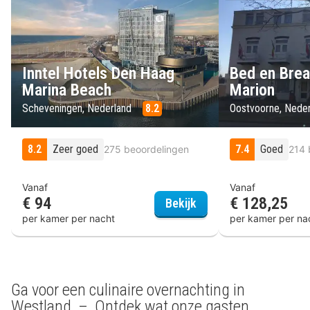
Inntel Hotels Den Haag
Bed en Brea
Marina Beach
Marion
Scheveningen, Nederland
8.2
Oostvoorne, Nede
8.2
Zeer goed
7.4
Goed
275 beoordelingen
214 
Vanaf
Vanaf
€ 94
€ 128,25
Inntel Hotels Den Haa
Bekijk
per kamer per nacht
per kamer per na
Ga voor een culinaire overnachting in
Westland – Ontdek wat onze gasten