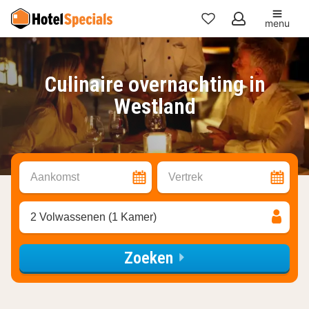
menu
Mijn
favorieten
Culinaire overnachting in
Westland
Aankomst
Vertrek
2 Volwassenen (1 Kamer)
Zoeken