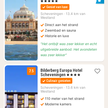
nacht
, 5 Sterren
vanaf
Geniet van luxe
€
130,92
Scheveningen
·
13.4 km van
Westland
Direct aan het strand
Zwembad en sauna
Historie en luxe
"Het ontbijt was zeer lekker en echt
uitgebreide aanbod. Het avondeten
was zeer lekker"
Bilderberg Europa Hotel
7.5
1
Scheveningen
, 4 Sterren
nacht
Culinair genieten
vanaf
€
Scheveningen
·
13.6 km van
Westland
89,10
110 meter van het strand
Moderne kamers