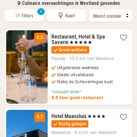
9
Culinaire overnachtingen in Westland gevonden
1
Filters
Kaart
Restaurant, Hotel & Spa
8.3
1
Savarin
, 5 Sterren
nacht
Goede wellness
vanaf
€
Rijswijk
·
10.6 km van Westland
145,23
Uitgebreide wellness
Ideale uitvalsbasis
Nabij de Scheveningse kust
"exlusief diner"
8.8 Zeer goed restaurant
1
Hotel Maassluis
, 4 Sterren
8.7
nacht
Rustig gelegen
vanaf
€
Maassluis
·
9.4 km van Westland