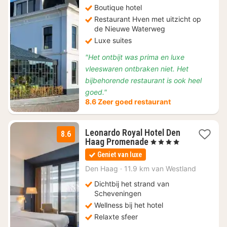
139,12
Boutique hotel
Restaurant Hven met uitzicht op
de Nieuwe Waterweg
Luxe suites
"Het ontbijt was prima en luxe
vleeswaren ontbraken niet. Het
bijbehorende restaurant is ook heel
goed."
8.6 Zeer goed restaurant
Leonardo Royal Hotel Den
8.6
1
Haag Promenade
, 4 Sterren
nacht
Geniet van luxe
vanaf
€
Den Haag
·
11.9 km van Westland
98
Dichtbij het strand van
Scheveningen
Wellness bij het hotel
Relaxte sfeer