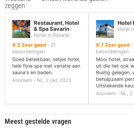
zeggen
Restaurant, Hotel
Hotel
& Spa Savarin
Hotel i
Hotel in Rijswijk
uit
uit
8.3
Zeer goed
‐
21
8.7
Zeer goed
‐
10
10
beoordelingen
beoordelingen
,
,
Goed bereikbaar, netjes hotel,
Mooi hotel, straa
hele fijne spa met variatie aan
uit die het ook 
sauna's en baden.
Rustig gelegen, v
behulpzaam pers
Anoniem ‐ NL, 2 okt 2023
Uitstekende keu
Anoniem ‐ NL, 2
Meest gestelde vragen