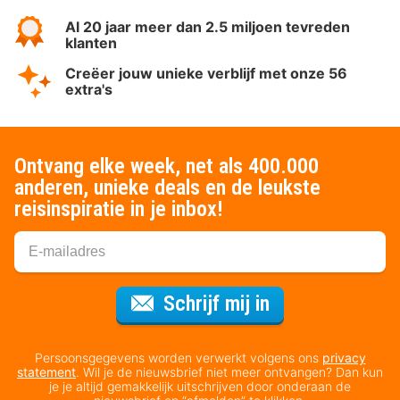
Al 20 jaar meer dan 2.5 miljoen tevreden
klanten
Creëer jouw unieke verblijf met onze 56
extra's
Ontvang elke week, net als 400.000
anderen, unieke deals en de leukste
reisinspiratie in je inbox!
Voor de nieuws
Schrijf mij in
Persoonsgegevens worden verwerkt volgens ons
privacy
statement
. Wil je de nieuwsbrief niet meer ontvangen? Dan kun
je je altijd gemakkelijk uitschrijven door onderaan de