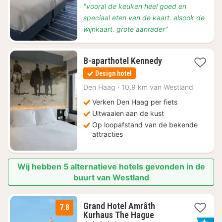
"vooral de keuken heel goed en
speciaal eten van de kaart. alsook de
wijnkaart. grote aanrader"
1
B-aparthotel Kennedy
nacht
Design hotel
vanaf
€
Den Haag
·
10.9 km van Westland
132
Verken Den Haag per fiets
Uitwaaien aan de kust
Op loopafstand van de bekende
attracties
Wij hebben 5 alternatieve hotels gevonden in de
buurt van Westland
Grand Hotel Amrâth
7.8
1
Kurhaus The Hague