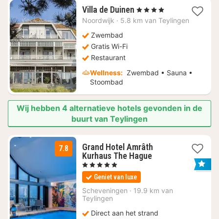
1
Villa de Duinen
, 4 Sterren
nacht
Noordwijk
·
5.8 km van Teylingen
vanaf
€
Zwembad
214,88
Gratis Wi-Fi
Restaurant
Wellness:
Zwembad • Sauna •
Stoombad
Wij hebben 4 alternatieve hotels gevonden in de
buurt van Teylingen
Grand Hotel Amrâth
7.8
1
Kurhaus The Hague
nacht
, 5 Sterren
vanaf
Geniet van luxe
€
130,92
Scheveningen
·
19.9 km van
Teylingen
Direct aan het strand