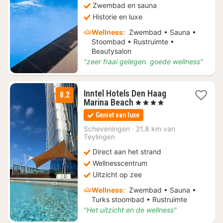
Zwembad en sauna
Historie en luxe
Wellness:
Zwembad • Sauna •
Stoombad • Rustruimte •
Beautysalon
"zeer fraai gelegen. goede wellness"
Inntel Hotels Den Haag
8.2
1
Marina Beach
, 4 Sterren
nacht
Geniet van luxe
vanaf
€
Scheveningen
·
21.8 km van
Teylingen
94
Direct aan het strand
Wellnesscentrum
Uitzicht op zee
Wellness:
Zwembad • Sauna •
Turks stoombad • Rustruimte
"Het uitzicht en de wellness"