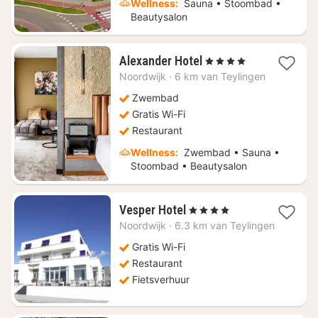
Wellness:
Sauna • Stoombad •
Beautysalon
1
Alexander Hotel
, 4 Sterren
nacht
Noordwijk
·
6 km van Teylingen
vanaf
€
Zwembad
238,02
Gratis Wi-Fi
Restaurant
Wellness:
Zwembad • Sauna •
Stoombad • Beautysalon
1
Vesper Hotel
, 4 Sterren
nacht
Noordwijk
·
6.3 km van Teylingen
vanaf
€
Gratis Wi-Fi
148
Restaurant
Fietsverhuur