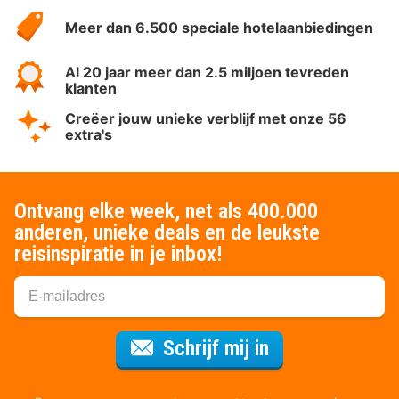
HotelSpecials
Meer dan 6.500 speciale hotelaanbiedingen
Al 20 jaar meer dan 2.5 miljoen tevreden
klanten
Creëer jouw unieke verblijf met onze 56
extra's
Ontvang elke week, net als 400.000
anderen, unieke deals en de leukste
reisinspiratie in je inbox!
Voor de nieuws
Schrijf mij in