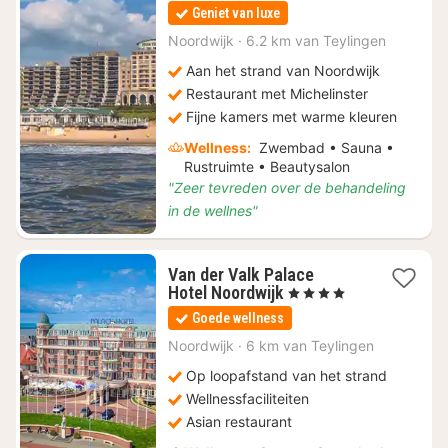
vanaf
Geniet van luxe
€
291,50
Noordwijk
·
6.2 km van Teylingen
Aan het strand van Noordwijk
Restaurant met Michelinster
Fijne kamers met warme kleuren
Wellness:
Zwembad • Sauna •
Rustruimte • Beautysalon
"Zeer tevreden over de behandeling
in de wellnes"
Van der Valk Palace
1
Hotel Noordwijk
, 4 Sterren
nacht
Goede wellness
vanaf
€
Noordwijk
·
6 km van Teylingen
83
Op loopafstand van het strand
Wellnessfaciliteiten
Asian restaurant