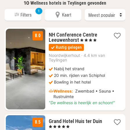
10
Wellness hotels in Teylingen gevonden
1
Filters
Kaart
NH Conference Centre
8.0
2
Leeuwenhorst
, 4 Sterren
nachten
Rustig gelegen
vanaf
€
Noordwijkerhout
·
4.4 km van
Teylingen
139
Nabij het strand
20 min. rijden van Schiphol
Bowling in het hotel
Wellness:
Zwembad • Sauna •
Rustruimte
"De wellness is heerlijk en schoon!"
1
Grand Hotel Huis ter Duin
8.5
nacht
, 5 Sterren