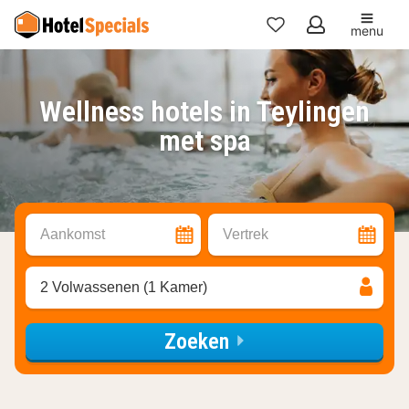
menu
Mijn
favorieten
Wellness hotels in Teylingen
met spa
Aankomst
Vertrek
2 Volwassenen (1 Kamer)
Zoeken