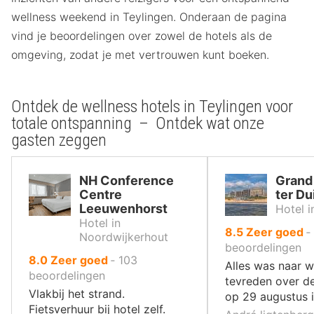
wellness weekend in Teylingen. Onderaan de pagina
vind je beoordelingen over zowel de hotels als de
omgeving, zodat je met vertrouwen kunt boeken.
Ontdek de wellness hotels in Teylingen voor
totale ontspanning – Ontdek wat onze
gasten zeggen
NH Conference
Grand
Centre
ter Du
Leeuwenhorst
Hotel 
Hotel in
uit
8.5
Zeer goed
‐
Noordwijkerhout
10
beoordelingen
uit
8.0
Zeer goed
‐
103
,
Alles was naar 
10
beoordelingen
tevreden over d
,
Vlakbij het strand.
op 29 augustus i
Fietsverhuur bij hotel zelf.