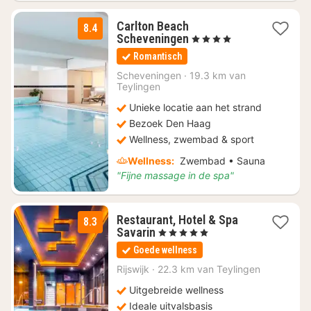
Carlton Beach
8.4
1
Scheveningen
, 4 Sterren
nacht
Romantisch
vanaf
€
Scheveningen
·
19.3 km van
Teylingen
102,60
Unieke locatie aan het strand
Bezoek Den Haag
Wellness, zwembad & sport
Wellness:
Zwembad • Sauna
"Fijne massage in de spa"
Restaurant, Hotel & Spa
8.3
1
Savarin
, 5 Sterren
nacht
Goede wellness
vanaf
€
Rijswijk
·
22.3 km van Teylingen
145,23
Uitgebreide wellness
Ideale uitvalsbasis