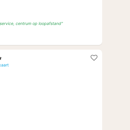
a service, centrum op loopafstand"
ren
t
kaart
f
,97