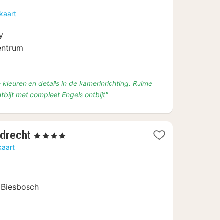
vanaf
kaart
€
94,79
y
centrum
 kleuren en details in de kamerinrichting. Ruime
tbijt met compleet Engels ontbijt"
1
rdrecht
, 4 Sterren
nacht
kaart
vanaf
€
99
 Biesbosch