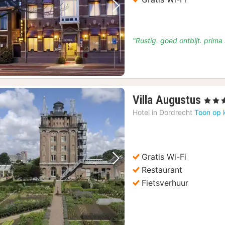
Vorige foto
Volgende foto
"Rustig. goed ontbijt. prim
uweeltjes wandeltour
(2)
1
Villa Augustus
, 3 Ster
nach
Hotel in
Dordrecht
Toon op 
vana
€
123
Gratis Wi-Fi
Vorige foto
Volgende foto
Restaurant
Fietsverhuur