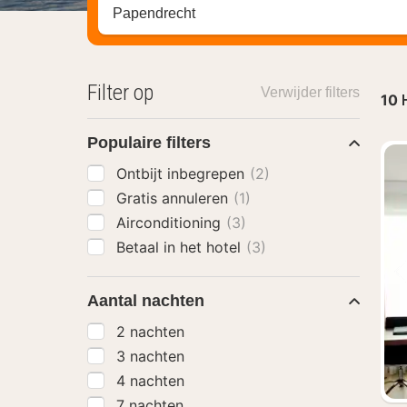
Zoek op hotel, regio of stad
Filter op
Verwijder filters
10
Populaire filters
Ontbijt inbegrepen
(2)
Gratis annuleren
(1)
Airconditioning
(3)
Betaal in het hotel
(3)
Aantal nachten
2 nachten
3 nachten
4 nachten
7 nachten