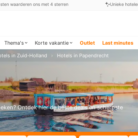
sten waarderen ons met 4 sterren
Unieke hotele
Thema's
Korte vakantie
Outlet
Last minutes
tels in Zuid-Holland
Hotels in Papendrecht
boeken? Ontdek hier de beste deals en scherpste
!