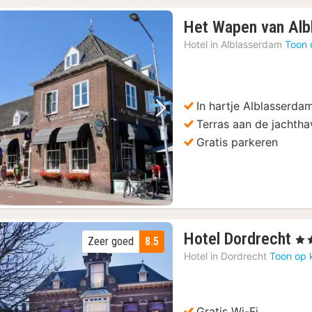
Het Wapen van Alb
Hotel in
Alblasserdam
Toon 
In hartje Alblasserda
Vorige foto
Volgende foto
Terras aan de jachth
Gratis parkeren
1
Hotel Dordrecht
, 3 
Zeer goed
8.5
na
Hotel in
Dordrecht
Toon op 
va
€
11
Gratis Wi-Fi