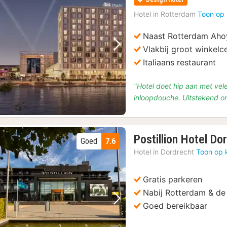
Hotel in
Rotterdam
Toon op 
Naast Rotterdam Aho
Vlakbij groot winkel
Vorige foto
Volgende foto
Italiaans restaurant
"Hotel doet hip aan met vele
inloopdouche. Uitstekend on
Postillion Hotel Do
Goed
7.6
Hotel in
Dordrecht
Toon op 
Gratis parkeren
Nabij Rotterdam & de
Vorige foto
Volgende foto
Goed bereikbaar