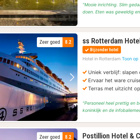
"Mooie inrichting. Slim geda
doen. Eten was geweldig en 
ss Rotterdam Hote
Zeer goed
8.2
Bijzonder hotel
Hotel in
Rotterdam
Toon op 
Uniek verblijf: slapen
Ervaar het ware crui
Vorige foto
Volgende foto
Terras met uitzicht op
"Personeel heel prettig en 
koninklijk en de infobaliem
Postillion Hotel &
Zeer goed
8.2