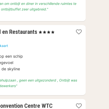
an om ontbijt en diner in verschillende ruimtes te
ontbijtbuffet zeer uitgebreid."
1
l en Restaurants
, 4 Sterren
nacht
vanaf
kaart
€
75,66
 op een schip
segevoel
 de skyline
behulpzaan , geen een uitgezonderd , Ontbijt was
edewerkers"
 Convention Centre WTC