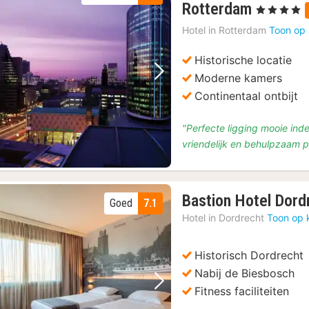
2
Rotterdam
, 4 Sterren
nachten
Hotel in
Rotterdam
Toon op 
vanaf
€
Historische locatie
130,47
Moderne kamers
Vorige foto
Volgende foto
Continentaal ontbijt
"Perfecte ligging mooie inde
vriendelijk en behulpzaam 
Bastion Hotel Dor
Goed
7.1
Hotel in
Dordrecht
Toon op 
Historisch Dordrecht
Nabij de Biesbosch
Vorige foto
Volgende foto
Fitness faciliteiten