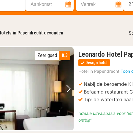
Aankomst
Vertrek
2
Hotels in Papendrecht gevonden
So
Leonardo Hotel Pa
Zeer goed
8.3
Design hotel
Hotel in
Papendrecht
Toon 
Nabij de beroemde Ki
Befaamd restaurant C
Vorige foto
Volgende foto
Tip: de watertaxi naa
"ideale uitvalsbasis voor fi
ontbijt"