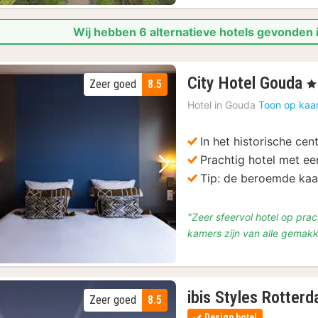
Wij hebben 6 alternatieve hotels gevonden 
1
City Hotel Gouda
Zeer goed
8.5
, 4
n
Hotel in
Gouda
Toon op kaa
v
€
In het historische ce
9
Prachtig hotel met ee
Vorige foto
Volgende foto
Tip: de beroemde ka
"Zeer sfeervol hotel op pra
kamers zijn van alle gemakke
ibis Styles Rotter
Zeer goed
8.5
Design hotel