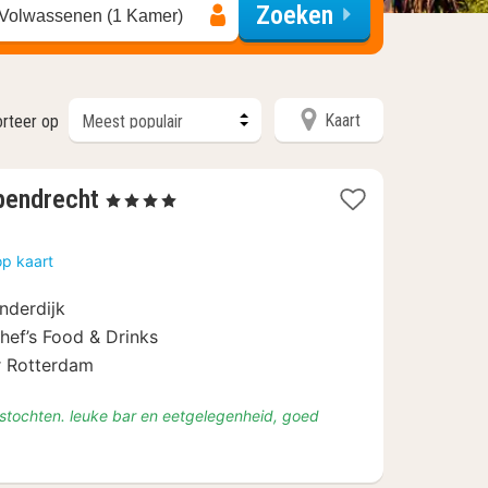
Zoeken
 Volwassenen (1 Kamer)
Kaart
rteer op
1
pendrecht
, 4 Sterren
nacht
vanaf
op kaart
€
85
nderdijk
hef’s Food & Drinks
r Rotterdam
etstochten. leuke bar en eetgelegenheid, goed