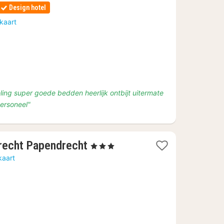
Design hotel
kaart
ling super goede bedden heerlijk ontbijt uitermate
personeel"
1
drecht Papendrecht
, 3 Sterren
nacht
kaart
vanaf
€
81