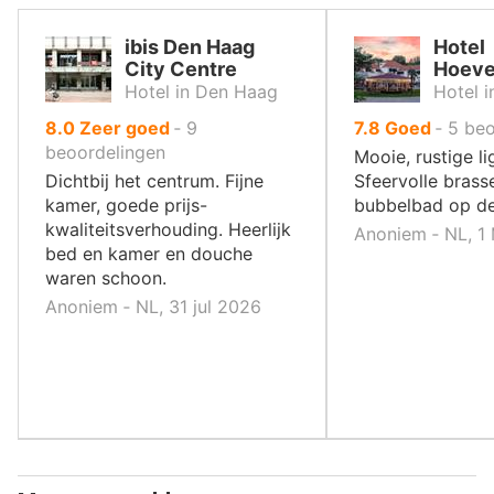
ibis Den Haag
Hotel
City Centre
Hoeve
Hotel in Den Haag
Hotel i
uit
uit
8.0
Zeer goed
‐
9
7.8
Goed
‐
5
beo
10
10
beoordelingen
Mooie, rustige li
,
,
Dichtbij het centrum. Fijne
Sfeervolle brasse
kamer, goede prijs-
bubbelbad op d
kwaliteitsverhouding. Heerlijk
Anoniem ‐ NL, 1
bed en kamer en douche
waren schoon.
Anoniem ‐ NL, 31 jul 2026