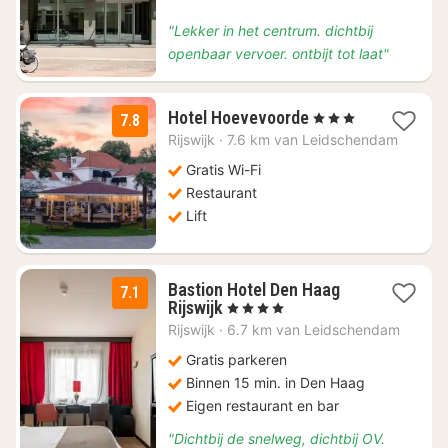
65,42
"Lekker in het centrum. dichtbij
openbaar vervoer. ontbijt tot laat"
1
Hotel Hoevevoorde
, 3 Sterren
7.8
nacht
Rijswijk
·
7.6 km van Leidschendam
vanaf
€
Gratis Wi-Fi
71,84
Restaurant
Lift
Bastion Hotel Den Haag
7.1
1
Rijswijk
, 4 Sterren
nacht
Rijswijk
·
6.7 km van Leidschendam
vanaf
€
Gratis parkeren
74
Binnen 15 min. in Den Haag
Eigen restaurant en bar
"Dichtbij de snelweg, dichtbij OV.