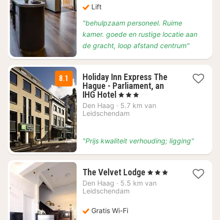
Lift
"behulpzaam personeel. Ruime
kamer. goede en rustige locatie aan
de gracht, loop afstand centrum"
Holiday Inn Express The
8.1
Hague - Parliament, an
1
IHG Hotel
, 3 Sterren
nacht
Den Haag
·
5.7 km van
vanaf
Leidschendam
€
79,34
"Prijs kwaliteit verhouding; ligging"
1
The Velvet Lodge
, 3 Sterren
nacht
Den Haag
·
5.5 km van
vanaf
Leidschendam
€
81,61
Gratis Wi-Fi