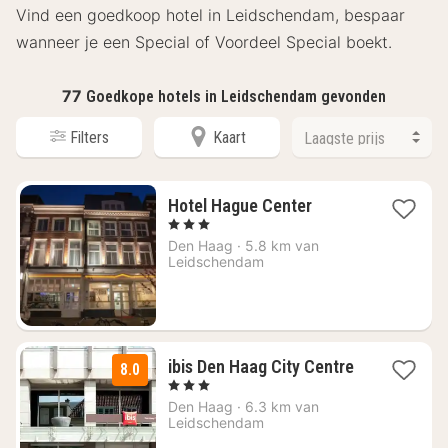
Vind een goedkoop hotel in Leidschendam, bespaar
wanneer je een Special of Voordeel Special boekt.
77
Goedkope hotels in Leidschendam gevonden
Filters
Kaart
1
Hotel Hague Center
nacht
, 3 Sterren
vanaf
Den Haag
·
5.8 km van
€
Leidschendam
63,22
ibis Den Haag City Centre
8.0
1
, 3 Sterren
nacht
Den Haag
·
6.3 km van
vanaf
Leidschendam
€