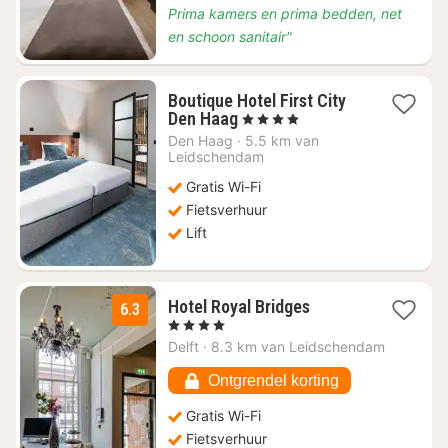
Prima kamers en prima bedden, net
en schoon sanitair"
Boutique Hotel First City
1
Den Haag
, 4 Sterren
nacht
Den Haag
·
5.5 km van
vanaf
Leidschendam
€
Gratis Wi-Fi
74,45
Fietsverhuur
Lift
1
Hotel Royal Bridges
6.3
nacht
, 4 Sterren
vanaf
Delft
·
8.3 km van Leidschendam
€
75,98
Ontgrendel korting
Gratis Wi-Fi
Fietsverhuur