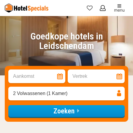
menu
Mijn
favorieten
Goedkope hotels in
Leidschendam
Aankomst
Vertrek
2 Volwassenen (1 Kamer)
Zoeken