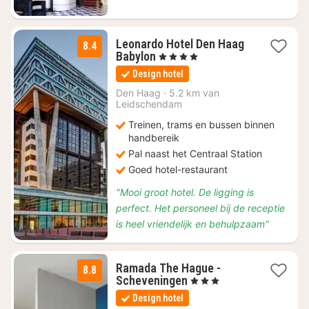
Leonardo Hotel Den Haag
8.4
1
Babylon
, 4 Sterren
nacht
Design hotel
vanaf
€
Den Haag
·
5.2 km van
Leidschendam
81,90
Treinen, trams en bussen binnen
handbereik
Pal naast het Centraal Station
Goed hotel-restaurant
"Mooi groot hotel. De ligging is
perfect. Het personeel bij de receptie
is heel vriendelijk en behulpzaam"
Ramada The Hague -
8.8
1
Scheveningen
, 3 Sterren
nacht
Design hotel
vanaf