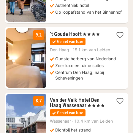
Authenthiek hotel
Op loopafstand van het Binnenhof
1
't Goude Hooft
, 4 Sterren
9.2
nacht
Geniet van luxe
vanaf
€
Den Haag
·
15.1 km van Leiden
179
Oudste herberg van Nederland
Zeer luxe en ruime suites
Centrum Den Haag, nabij
Scheveningen
Van der Valk Hotel Den
8.7
1
Haag Wassenaar
, 4 Sterren
nacht
Geniet van luxe
vanaf
€
Wassenaar
·
10.4 km van Leiden
190,85
Dichtbij het strand