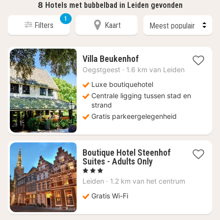
8
Hotels met bubbelbad in Leiden gevonden
1
Filters
Kaart
1
Villa Beukenhof
nacht
Oegstgeest
·
1.6 km van Leiden
vanaf
€
Luxe boutiquehotel
435
Centrale ligging tussen stad en
strand
Gratis parkeergelegenheid
Boutique Hotel Steenhof
1
Suites - Adults Only
nacht
, 3 Sterren
vanaf
Leiden
·
1.2 km van het centrum
€
164,01
Gratis Wi-Fi