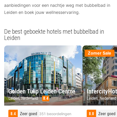
aanbiedingen voor een nachtje weg met bubbelbad in
Leiden en boek jouw wellnesservaring.
De best geboekte hotels met bubbelbad in
Leiden
Zomer Sale
Golden Tulip Leiden Centre
IntercityHot
Leiden, Nederland
8.4
Leiden, Nederlan
8.4
Zeer goed
8.8
Zeer goed
351 beoordelingen