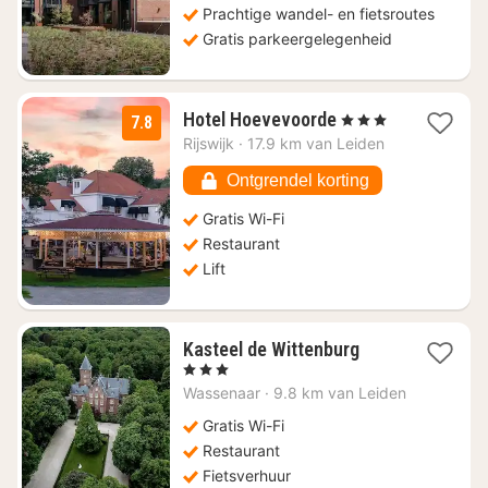
Prachtige wandel- en fietsroutes
Gratis parkeergelegenheid
1
Hotel Hoevevoorde
, 3 Sterren
7.8
nacht
Rijswijk
·
17.9 km van Leiden
vanaf
€
Ontgrendel korting
112,81
Gratis Wi-Fi
Restaurant
Lift
1
Kasteel de Wittenburg
nacht
, 3 Sterren
vanaf
Wassenaar
·
9.8 km van Leiden
€
217
Gratis Wi-Fi
Restaurant
Fietsverhuur