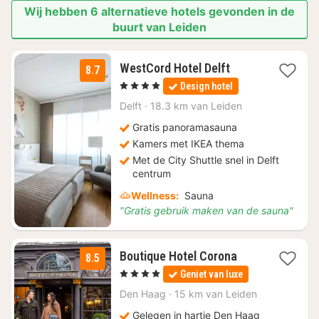
Wij hebben 6 alternatieve hotels gevonden in de
buurt van Leiden
1
WestCord Hotel Delft
8.7
nacht
, 4 Sterren
Design hotel
vanaf
€
Delft
·
18.3 km van Leiden
128,10
Gratis panoramasauna
Kamers met IKEA thema
Met de City Shuttle snel in Delft
centrum
Wellness:
Sauna
"Gratis gebruik maken van de sauna"
1
Boutique Hotel Corona
8.5
nacht
, 4 Sterren
Geniet van luxe
vanaf
€
Den Haag
·
15 km van Leiden
205
Gelegen in hartje Den Haag