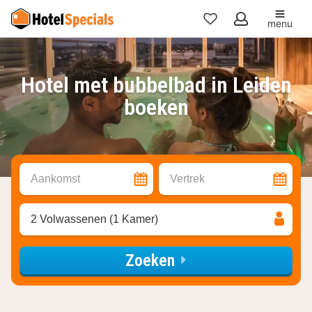
menu
Mijn
favorieten
Hotel met bubbelbad in Leiden
boeken
Aankomst
Vertrek
2 Volwassenen (1 Kamer)
Zoeken