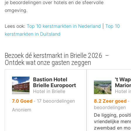
je beoordelingen over hotels en de sfeervolle
omgeving.
Lees ook:
Top 10 kerstmarkten in Nederland
|
Top 10
kerstmarkten in Duitsland
Bezoek dé kerstmarkt in Brielle 2026 –
Ontdek wat onze gasten zeggen
Bastion Hotel
't Wa
Brielle Europoort
Mario
Hotel in Brielle
Hotel 
uit
uit
7.0
Goed
‐
17
beoordelingen
8.2
Zeer goed
‐
10
10
beoordelingen
Anoniem
,
,
De ligging, posit
vriendelijke men
zwembad en mo