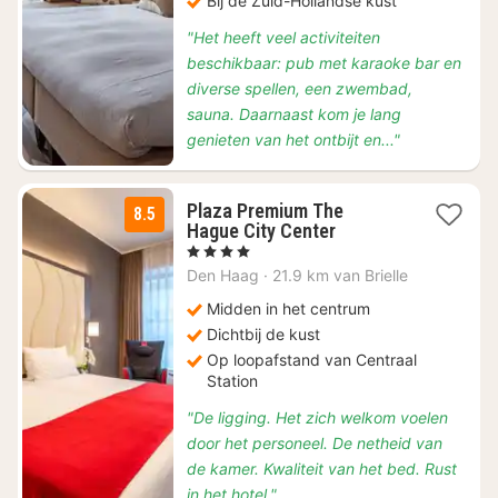
Bij de Zuid-Hollandse kust
"Het heeft veel activiteiten
beschikbaar: pub met karaoke bar en
diverse spellen, een zwembad,
sauna. Daarnaast kom je lang
genieten van het ontbijt en..."
Plaza Premium The
8.5
1
Hague City Center
nacht
, 4 Sterren
vanaf
Den Haag
·
21.9 km van Brielle
€
114
Midden in het centrum
Dichtbij de kust
Op loopafstand van Centraal
Station
"De ligging. Het zich welkom voelen
door het personeel. De netheid van
de kamer. Kwaliteit van het bed. Rust
in het hotel."