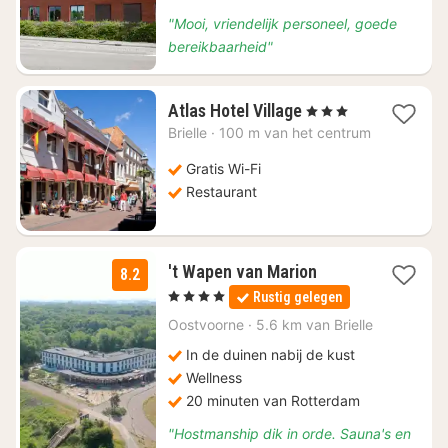
"Mooi, vriendelijk personeel, goede
bereikbaarheid"
1
Atlas Hotel Village
, 3 Sterren
nacht
Brielle
·
100 m van het centrum
vanaf
€
Gratis Wi-Fi
97,14
Restaurant
1
't Wapen van Marion
8.2
nacht
, 4 Sterren
Rustig gelegen
vanaf
€
Oostvoorne
·
5.6 km van Brielle
155
In de duinen nabij de kust
Wellness
20 minuten van Rotterdam
"Hostmanship dik in orde. Sauna's en