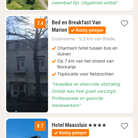
zwembad fijn. Uitgebreid ontbijt"
Bed en Breakfast Van
7.4
1
Marion
Rustig gelegen
nacht
vanaf
Oostvoorne
·
5.3 km van Brielle
€
Charmant hotel tussen bos en
128,25
duinen
Op 7 km van het strand van
Rockanje
Toplocatie voor fietstochten
"Huiselijke en sfeervolle uitstraling.
Ontbijt was heel goed verzorgd.
Professionele en gastvrije
medewerkers"
1
Hotel Maassluis
, 4 Sterren
8.7
nacht
Rustig gelegen
vanaf