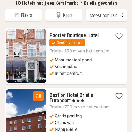
10
Hotels nabij een Kerstmarkt in Brielle gevonden
Filters
Kaart
1
Poorter Boutique Hotel
nacht
Geniet van luxe
vanaf
€
Brielle
·
150 m van het centrum
180
Monumentaal pand
Vestingstad
In het centrum
Bastion Hotel Brielle
7.0
1
Europoort
, 3 Sterren
nacht
Brielle
·
700 m van het centrum
vanaf
€
Gratis parking
119
Gratis wifi
Nabij Brielle