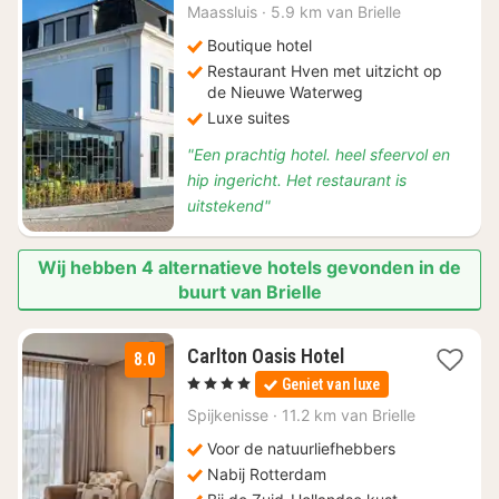
€
Maassluis
·
5.9 km van Brielle
139,12
Boutique hotel
Restaurant Hven met uitzicht op
de Nieuwe Waterweg
Luxe suites
"Een prachtig hotel. heel sfeervol en
hip ingericht. Het restaurant is
uitstekend"
Wij hebben 4 alternatieve hotels gevonden in de
buurt van Brielle
1
Carlton Oasis Hotel
8.0
nacht
, 4 Sterren
Geniet van luxe
vanaf
€
Spijkenisse
·
11.2 km van Brielle
99
Voor de natuurliefhebbers
Nabij Rotterdam