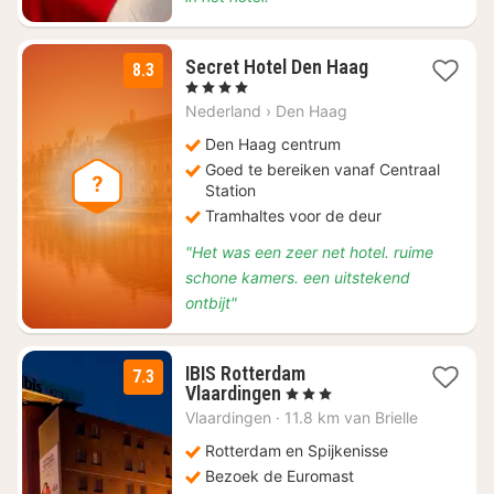
2
Secret Hotel Den Haag
8.3
nachten
, 4 Sterren
vanaf
Nederland
›
Den Haag
€
124
Den Haag centrum
Goed te bereiken vanaf Centraal
Station
Tramhaltes voor de deur
"Het was een zeer net hotel. ruime
schone kamers. een uitstekend
ontbijt"
IBIS Rotterdam
7.3
1
Vlaardingen
, 3 Sterren
nacht
Vlaardingen
·
11.8 km van Brielle
vanaf
€
Rotterdam en Spijkenisse
99
Bezoek de Euromast