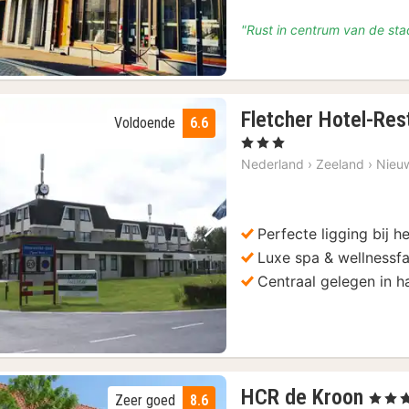
"Rust in centrum van de sta
Fletcher Hotel-Res
Voldoende
6.6
, 3 Sterren
Nederland
›
Zeeland
›
Nieuw
Perfecte ligging bij h
Vorige foto
Volgende foto
Luxe spa & wellnessfac
Centraal gelegen in h
2
HCR de Kroon
, 3 Ster
Zeer goed
8.6