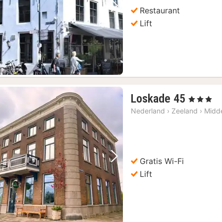
Restaurant
Vorige foto
Volgende foto
Lift
1
Loskade 45
, 3 Sterren
nacht
Nederland
›
Zeeland
›
Midd
vanaf
€
rdag en zondag
(2)
123,14
Gratis Wi-Fi
Vorige foto
Volgende foto
Lift