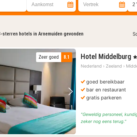
Aankomst
Vertrek
2
3-sterren hotels in Arnemuiden gevonden
So
1
Hotel Middelburg
Zeer goed
8.1
, 
n
Nederland
›
Zeeland
›
Midd
v
€
goed bereikbaar
7
bar en restaurant
Vorige foto
Volgende foto
gratis parkeren
"Geweldig personeel, kundig,
zeker nog eens terug."