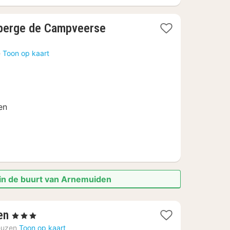
uberge de Campveerse
e
Toon op kaart
en
 in de buurt van Arnemuiden
1
en
, 3 Sterren
nacht
euzen
Toon op kaart