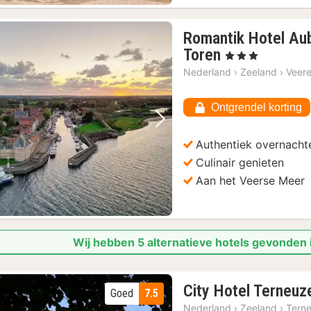
Romantik Hotel A
1
Toren
, 3 Sterren
nacht
Nederland
›
Zeeland
›
Veer
vanaf
€
Ontgrendel korting
238,84
Vorige foto
Volgende foto
Authentiek overnacht
Culinair genieten
Aan het Veerse Meer
Wij hebben 5 alternatieve hotels gevonden
City Hotel Terneuz
Goed
7.5
Nederland
›
Zeeland
›
Tern