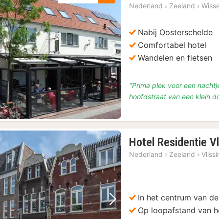
nach
Nederland
›
Zeeland
›
Wiss
vana
€
Nabij Oosterschelde
118,
Comfortabel hotel
Vorige foto
Volgende foto
Wandelen en fietsen
"Prima plek voor een nachtje
hoofdstraat van een klein do
Hotel Residentie V
Nederland
›
Zeeland
›
Vliss
In het centrum van de
Vorige foto
Volgende foto
Op loopafstand van h