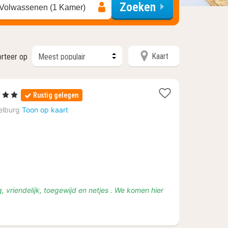
Zoeken
 Volwassenen (1 Kamer)
Kaart
rteer op
3 Sterren
Rustig gelegen
acht
elburg
Toon op kaart
anaf
2
 vriendelijk, toegewijd en netjes . We komen hier