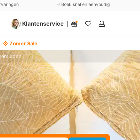
rvaringen
Boek snel en eenvoudig
Klantenservice
Mijn
favorieten
☀️ Zomer Sale
rnemuiden