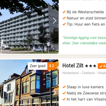
Bij de Westerschelde
Natuur en stad binne
Vorige foto
Volgende foto
Tip: Huur een fiets e
"Gunstige ligging voor bezo
sfeer. Zeer vriendelijke me
1
Hotel Zilt
Zeer goed
8.2
, 3 Sterren
D
nacht
Nederland
›
Zeeland
›
Vliss
vanaf
€
102,96
Slaap in luxe kamers
Nabij de Zeeuwse str
Vorige foto
Volgende foto
In het hart van Vlissi