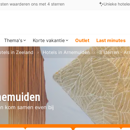
sten waarderen ons met 4 sterren
Unieke hotele
Thema's
Korte vakantie
Outlet
Last minutes
tels in Zeeland
Hotels in Arnemuiden
3 sterren - A
rnemuiden
 en kom samen even bij