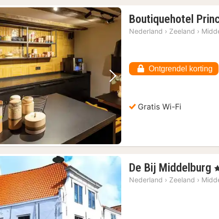
Boutiquehotel Prin
Nederland
›
Zeeland
›
Midd
Ontgrendel korting
Vorige foto
Volgende foto
Gratis Wi-Fi
De Bij Middelburg
, 
n
Nederland
›
Zeeland
›
Midd
v
wijs
(4)