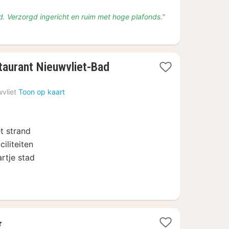
d. Verzorgd ingericht en ruim met hoge plafonds."
1
taurant Nieuwvliet-Bad
nacht
vanaf
vliet
Toon op kaart
€
599
et strand
iliteiten
artje stad
ren