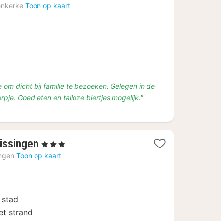
ten
enkerke
Toon op kaart
f
50
 om dicht bij familie te bezoeken. Gelegen in de
rpje. Goed eten en talloze biertjes mogelijk."
1
lissingen
, 3 Sterren
nacht
ingen
Toon op kaart
vanaf
€
103,55
 stad
et strand