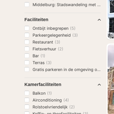
Middelburg: Stadswandeling met gids
(4)
Faciliteiten
Ontbijt inbegrepen
(5)
Parkeergelegenheid
(3)
Restaurant
(3)
Fietsverhuur
(2)
Bar
(1)
Terras
(3)
Gratis parkeren in de omgeving op zate
Kamerfaciliteiten
Balkon
(1)
Airconditioning
(4)
Rolstoelvriendelijk
(2)
Koffie- en theefaciliteiten
(3)