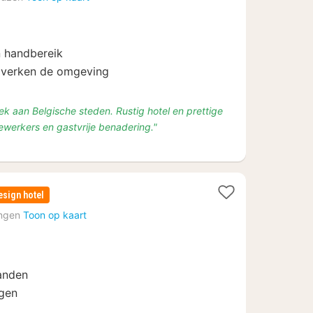
vanaf
€
94
n handbereik
n verken de omgeving
ek aan Belgische steden. Rustig hotel en prettige
dewerkers en gastvrije benadering."
esign hotel
ingen
Toon op kaart
anden
ngen