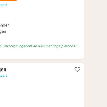
kaart
anden
ngen
d. Verzorgd ingericht en ruim met hoge plafonds."
1
gen
nacht
kaart
vanaf
€
80