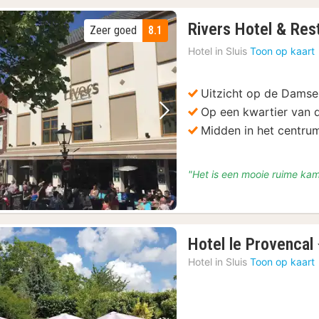
Rivers Hotel & Res
Zeer goed
8.1
Hotel in
Sluis
Toon op kaart
Uitzicht op de Damse
Op een kwartier van 
Vorige foto
Volgende foto
Midden in het centru
"Het is een mooie ruime kam
Hotel le Provencal
Hotel in
Sluis
Toon op kaart