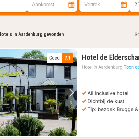
Aankomst
Vertrek
2
Hotels in Aardenburg gevonden
So
Hotel de Elderscha
Goed
7.1
Hotel in
Aardenburg
Toon o
All Inclusive hotel
Vorige foto
Volgende foto
Dichtbij de kust
Tip: bezoek Brugge 