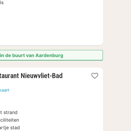
is
 in de buurt van Aardenburg
1
taurant Nieuwvliet-Bad
nacht
vanaf
kaart
€
599
et strand
iliteiten
artje stad