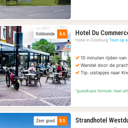
Hotel Du Commerc
Voldoende
6.6
Hotel in
Oostburg
Toon op k
10 minuten rijden van
Wandel door de prach
Vorige foto
Volgende foto
Tip: uistapjes naar K
"goedkope formule. heel att
Strandhotel Westd
Zeer goed
8.5