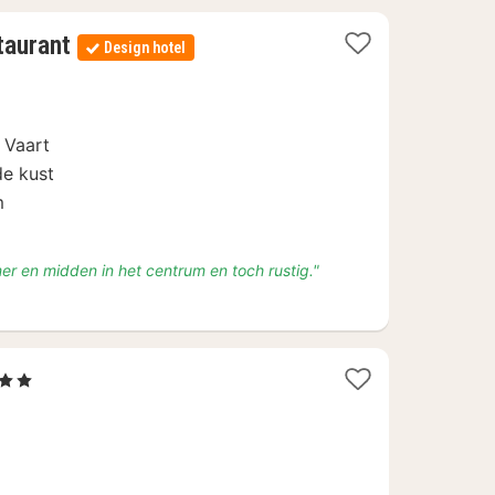
1
taurant
Design hotel
nacht
vanaf
€
119
 Vaart
de kust
m
er en midden in het centrum en toch rustig."
1
, 2 Sterren
nacht
vanaf
€
97,75