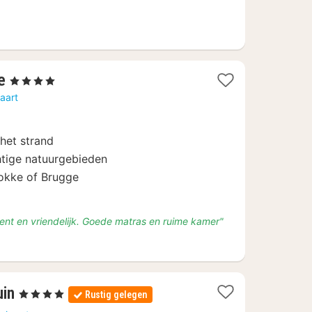
1
e
, 4 Sterren
nacht
aart
vanaf
€
 het strand
108,90
tige natuurgebieden
nokke of Brugge
ent en vriendelijk. Goede matras en ruime kamer"
1
uin
, 4 Sterren
Rustig gelegen
nacht