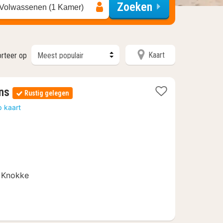
Zoeken
 Volwassenen (1 Kamer)
Kaart
rteer op
1
ns
Rustig gelegen
nacht
p kaart
vanaf
€
109
& Knokke