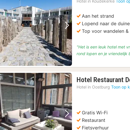
Hotel in
Koudekerke
Toon o
Aan het strand
Lopend naar de duin
Vorige foto
Volgende foto
Top voor wandelen & 
"Het is een leuk hotel met v
rond lopen en je vriendelijk
Hotel Restaurant 
Hotel in
Oostburg
Toon op k
Gratis Wi-Fi
Vorige foto
Volgende foto
Restaurant
Fietsverhuur