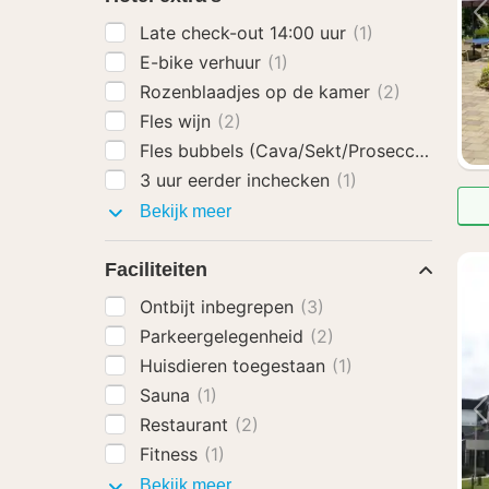
Late check-out 14:00 uur
(1)
E-bike verhuur
(1)
Rozenblaadjes op de kamer
(2)
Fles wijn
(2)
Fles bubbels (Cava/Sekt/Prosecco)
(2)
3 uur eerder inchecken
(1)
Hotel
Bekijk meer
extra's
Faciliteiten
Ontbijt inbegrepen
(3)
Parkeergelegenheid
(2)
Huisdieren toegestaan
(1)
Sauna
(1)
Restaurant
(2)
Fitness
(1)
Faciliteiten
Bekijk meer