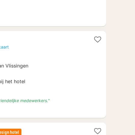
acht
kaart
anaf
an Vlissingen
38
ij het hotel
vriendelijke medewerkers."
esign hotel