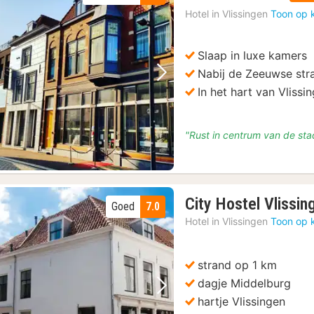
nacht
Hotel in
Vlissingen
Toon op 
vanaf
€
102,96
Slaap in luxe kamers
Nabij de Zeeuwse str
Vorige foto
Volgende foto
In het hart van Vlissi
"Rust in centrum van de sta
City Hostel Vlissin
Goed
7.0
Hotel in
Vlissingen
Toon op 
strand op 1 km
dagje Middelburg
Vorige foto
Volgende foto
hartje Vlissingen