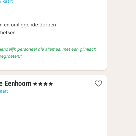
p kaart
vanaf
€
117
en en omliggende dorpen
fietsen
riendelijk personeel die allemaal met een glimlach
 begroeten."
1
De Eenhoorn
, 4 Sterren
nacht
aart
vanaf
€
121,24