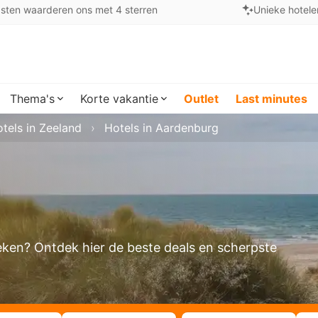
sten waarderen ons met 4 sterren
Unieke hotele
Thema's
Korte vakantie
Outlet
Last minutes
tels in Zeeland
Hotels in Aardenburg
oeken? Ontdek hier de beste deals en scherpste