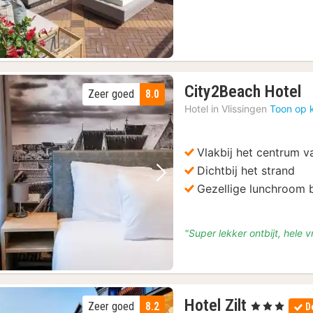
1
City2Beach Hotel
Zeer goed
8.0
n
Hotel in
Vlissingen
Toon op 
v
€
Vlakbij het centrum v
1
Dichtbij het strand
Vorige foto
Volgende foto
Gezellige lunchroom b
"Super lekker ontbijt, hele 
1
Hotel Zilt
Zeer goed
8.2
, 3 Sterren
D