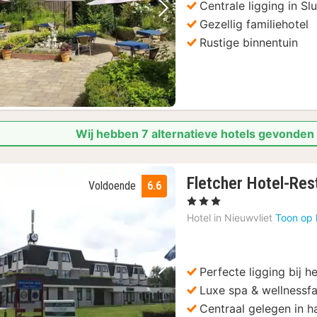
Centrale ligging in Slu
Vorige foto
Volgende foto
Gezellig familiehotel
Rustige binnentuin
Wij hebben 7 alternatieve hotels gevonden
Fletcher Hotel-Res
Voldoende
6.6
, 3 Sterren
Hotel in
Nieuwvliet
Toon op 
Perfecte ligging bij h
Vorige foto
Volgende foto
Luxe spa & wellnessfac
Centraal gelegen in h