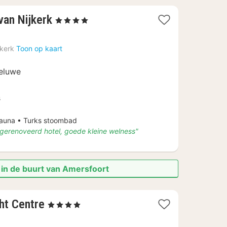
1
van Nijkerk
, 4 Sterren
nacht
vanaf
jkerk
Toon op kaart
€
112
eluwe
s
una • Turks stoombad
 gerenoveerd hotel, goede kleine welness"
 in de buurt van Amersfoort
1
cht Centre
, 4 Sterren
nacht