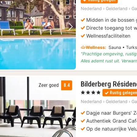
Nederland
›
Gelderland
›
Ga
Midden in de bossen 
Directe toegang tot 
Vorige foto
Volgende foto
Wellnessfaciliteiten
Wellness:
Sauna • Turk
"Prachtige omgeving, rustig
Alles ademt rust uit. Ver
Bilderberg Réside
Zeer goed
8.4
, 4 Sterren
Rustig gelege
Nederland
›
Gelderland
›
Ga
Dagje naar Burgers' 
Authentiek Grand Caf
Vorige foto
Volgende foto
Op de natuurrijke Ve