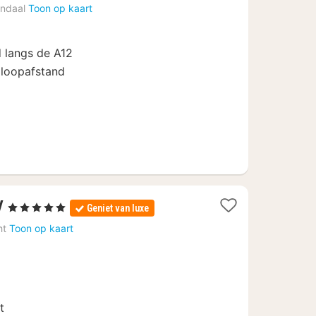
nacht
ndaal
Toon op kaart
vanaf
€
 langs de A12
83,19
 loopafstand
1
V
, 5 Sterren
Geniet van luxe
nacht
ht
Toon op kaart
vanaf
€
192,70
t