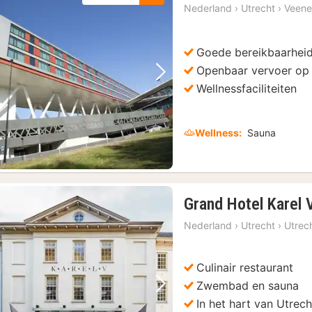
Nederland
›
Utrecht
›
Veene
Goede bereikbaarheid
Openbaar vervoer op
Vorige foto
Volgende foto
Wellnessfaciliteiten
Wellness:
Sauna
Grand Hotel Karel 
Nederland
›
Utrecht
›
Utrec
Culinair restaurant
Zwembad en sauna
Vorige foto
Volgende foto
In het hart van Utrech