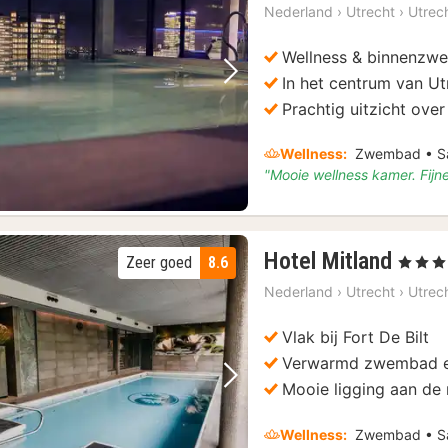
Nederland
›
Utrecht
›
Utrec
Wellness & binnenzw
In het centrum van Ut
Vorige foto
Volgende foto
Prachtig uitzicht over
Wellness:
Zwembad • Sa
"Mooie wellness kamer. Fijne
1
Hotel Mitland
Zeer goed
8.6
, 4 Sterr
nach
Nederland
›
Utrecht
›
Utrec
vana
€
Vlak bij Fort De Bilt
113,
Verwarmd zwembad en
Vorige foto
Volgende foto
Mooie ligging aan de
Wellness:
Zwembad • Sa