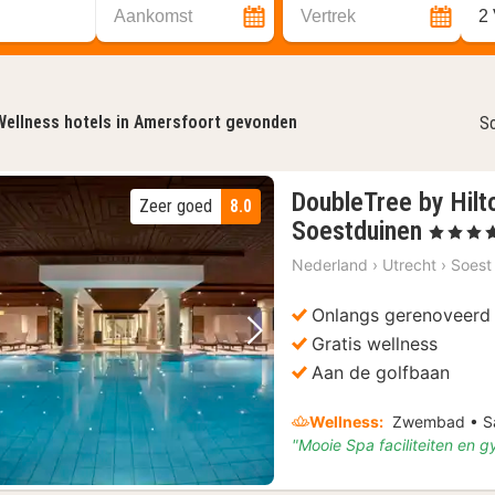
Aankomst
Vertrek
2
Wellness hotels in Amersfoort gevonden
So
DoubleTree by Hilt
Zeer goed
8.0
1
Soestduinen
, 4 Sterren
nacht
Nederland
›
Utrecht
›
Soest
vanaf
€
Onlangs gerenoveerd
144
Gratis wellness
Vorige foto
Volgende foto
Aan de golfbaan
Wellness:
Zwembad • Sau
"Mooie Spa faciliteiten en 