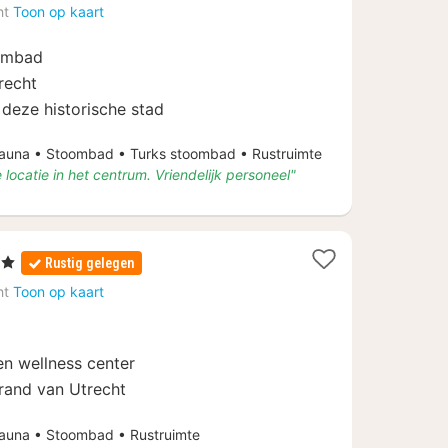
vanaf
ht
Toon op kaart
€
121
embad
recht
 deze historische stad
una • Stoombad • Turks stoombad • Rustruimte
 locatie in het centrum. Vriendelijk personeel"
en
Rustig gelegen
t
ht
Toon op kaart
f
30
 wellness center
 rand van Utrecht
una • Stoombad • Rustruimte