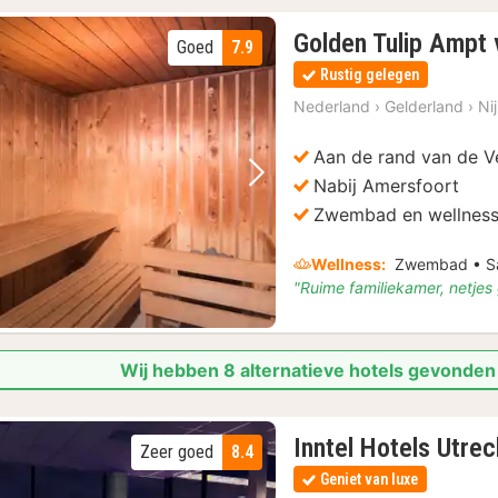
Golden Tulip Ampt 
Goed
7.9
Rustig gelegen
Nederland
›
Gelderland
›
Ni
Aan de rand van de V
Nabij Amersfoort
Vorige foto
Volgende foto
Zwembad en wellnes
Wellness:
Zwembad • Sa
"Ruime familiekamer, netjes
Wij hebben 8 alternatieve hotels gevonden
Inntel Hotels Utre
Zeer goed
8.4
Geniet van luxe