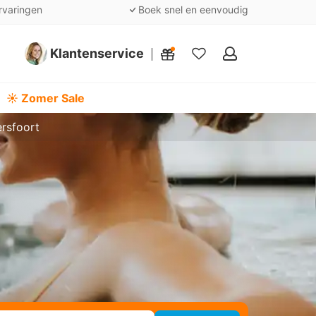
rvaringen
Boek snel en eenvoudig
Klantenservice
Mijn
favorieten
☀️ Zomer Sale
rsfoort