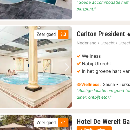
"Goede accommodatie met ee
pluspunt."
Carlton President
Zeer goed
8.3
, 
n
Nederland
›
Utrecht
›
Utrec
v
Wellness
Nabij Utrecht
Vorige foto
Volgende foto
In het groene hart va
Wellness:
Sauna • Turk
"Rustige locatie om goed tot 
diner, ontbijt etc)."
Hotel De Werelt G
Zeer goed
8.1
Rustig gelegen