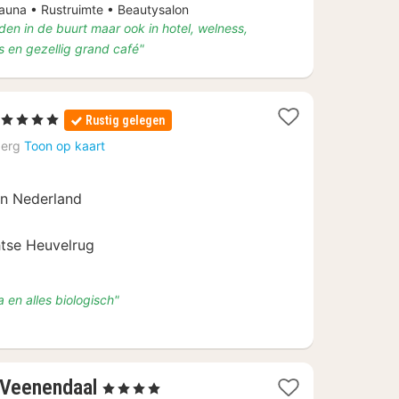
na • Rustruimte • Beautysalon
den in de buurt maar ook in hotel, welness,
 en gezellig grand café"
1
, 4 Sterren
Rustig gelegen
nacht
erg
Toon op kaart
vanaf
€
94,60
an Nederland
htse Heuvelrug
a en alles biologisch"
1
 Veenendaal
, 4 Sterren