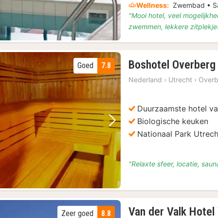
Wellness:
Zwembad • Sau
"Mooi hotel, veel mogelijkhe
zwemmen, lekkere zitplekjes
Boshotel Overberg
Goed
7.8
Nederland
›
Utrecht
›
Overb
Duurzaamste hotel v
Biologische keuken
Vorige foto
Volgende foto
Nationaal Park Utrec
"Relaxte sfeer, locatie, saun
Van der Valk Hotel
Zeer goed
8.8