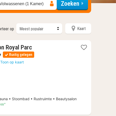
Zoeken
 Volwassenen (1 Kamer)
Kaart
rteer op
on Royal Parc
Rustig gelegen
Toon op kaart
na • Stoombad • Rustruimte • Beautysalon
gym"