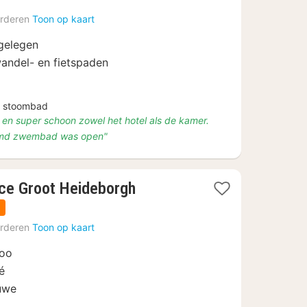
vanaf
rderen
Toon op kaart
€
139
gelegen
wandel- en fietspaden
s stoombad
 en super schoon zowel het hotel als de kamer.
warmd zwembad was open"
1
nce Groot Heideborgh
nacht
n
vanaf
rderen
Toon op kaart
€
80,10
Zoo
é
luwe