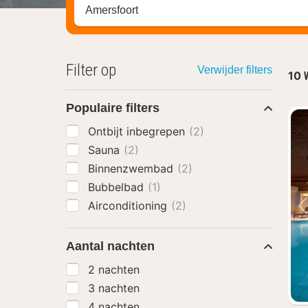
Zoek op hotel, regio of stad
Filter op
Verwijder filters
10
Populaire filters
Ontbijt inbegrepen
(2)
Sauna
(2)
Binnenzwembad
(2)
Bubbelbad
(1)
Airconditioning
(2)
Aantal nachten
2 nachten
3 nachten
4 nachten