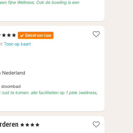
n fijne Wellness. Ook de bowling is een
1
4 Sterren
Geniet van luxe
acht
ht
Toon op kaart
anaf
€
132
n Nederland
s stoombad
rust te komen. alle faciliteiten op 1 plek (wellness,
1
arderen
, 4 Sterren
nacht