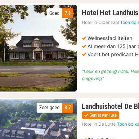
Hotel Het Landhuis
Goed
7.8
Hotel in
Oldenzaal
Toon op 
Wellnessfaciliteiten
Al meer dan 125 jaar 
Vorige foto
Volgende foto
Voert het predicaat H
"Leuk en gezellig hotel. He
omgeving"
Landhuishotel De 
Zeer goed
8.7
Geniet van luxe
Hotel in
De Lutte
Toon op ka