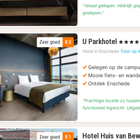
"Ideaal gelegen. Héérlijk geg
geslapen."
2
U Parkhotel
Zeer goed
8.5
, 4 Sterren
nachte
Hotel in
Enschede
Toon op 
vanaf
€
Gelegen op de campus
120,50
Mooie fiets- en wan
Vorige foto
Volgende foto
Ontdek Enschede
"Prachtige locatie zo tuss
functioneel ingericht. Uitgeb
Hotel Huis van Bew
Zeer goed
8.1