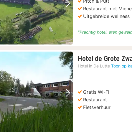
Pitch & Putt
Vorige foto
Volgende foto
Restaurant met Michel
Uitgebreide wellness
"Prachtig hotel. eten gewel
Hotel de Grote Zw
Hotel in
De Lutte
Toon op ka
Gratis Wi-Fi
Vorige foto
Volgende foto
Restaurant
Fietsverhuur