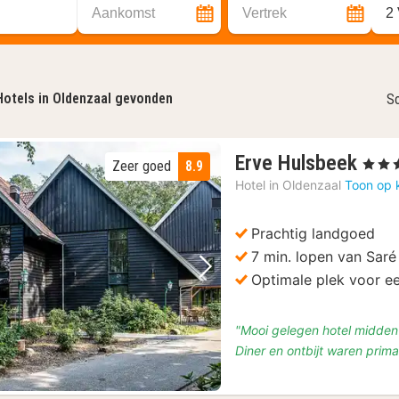
Aankomst
Vertrek
2
Hotels in Oldenzaal gevonden
So
1
Erve Hulsbeek
, 4 Ster
Zeer goed
8.9
nac
Hotel in
Oldenzaal
Toon op 
vana
€
Prachtig landgoed
180
7 min. lopen van Sar
Vorige foto
Volgende foto
Optimale plek voor ee
"Mooi gelegen hotel midden 
Diner en ontbijt waren prima