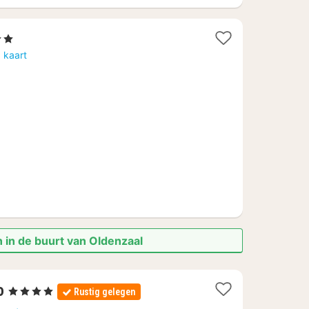
2 Sterren
acht
 kaart
anaf
5,76
 in de buurt van Oldenzaal
1
o
, 4 Sterren
Rustig gelegen
nacht