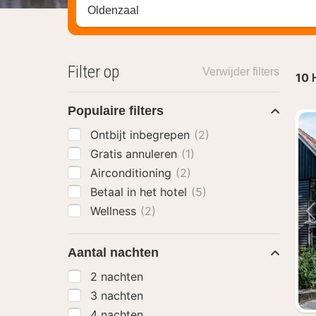
Zoek op hotel, regio of stad
Filter op
Verwijder filters
10
Populaire filters
Ontbijt inbegrepen
(2)
Gratis annuleren
(1)
Airconditioning
(2)
Betaal in het hotel
(5)
Wellness
(2)
Aantal nachten
2 nachten
3 nachten
4 nachten