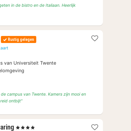
eten in de bistro en de Italiaan. Heerlijk
Rustig gelegen
n
kaart
 van Universiteit Twente
delomgeving
en de campus van Twente. Kamers zijn mooi en
reid ontbijt"
1
aring
, 4 Sterren