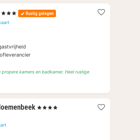
1
, 3 Sterren
Rustig gelegen
nacht
kaart
vanaf
€
102,50
gastvrijheid
ofleverancier
le propere kamers en badkamer. Heel rustige
1
Bloemenbeek
, 4 Sterren
nacht
vanaf
art
€
195,65