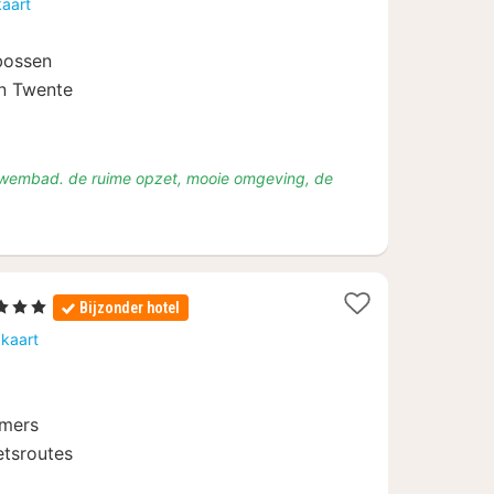
kaart
vanaf
€
 bossen
99
in Twente
t zwembad. de ruime opzet, mooie omgeving, de
Sterren
Bijzonder hotel
cht
 kaart
naf
18
amers
etsroutes