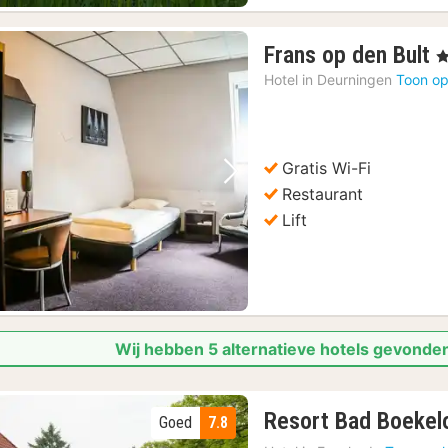
1
Frans op den Bult
, 
n
Hotel in
Deurningen
Toon op
v
€
7
Gratis Wi-Fi
Vorige foto
Volgende foto
Restaurant
Lift
Wij hebben 5 alternatieve hotels gevonden
Resort Bad Boekel
Goed
7.8