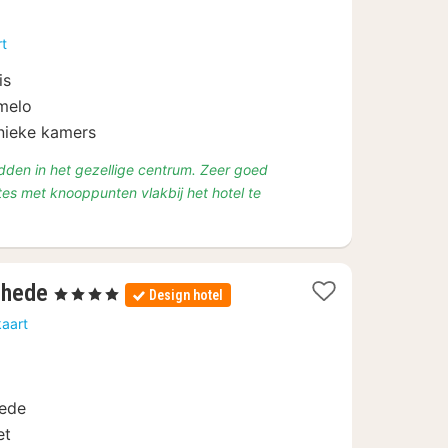
nacht
vanaf
rt
€
89
is
lmelo
unieke kamers
dden in het gezellige centrum. Zeer goed
utes met knooppunten vlakbij het hotel te
2
chede
, 4 Sterren
Design hotel
nachten
kaart
vanaf
€
115
hede
et