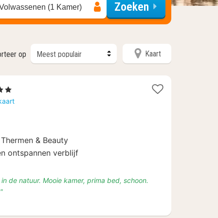
Zoeken
 Volwassenen (1 Kamer)
Kaart
rteer op
ren
ht
kaart
f
é Thermen & Beauty
n ontspannen verblijf
in de natuur. Mooie kamer, prima bed, schoon.
"