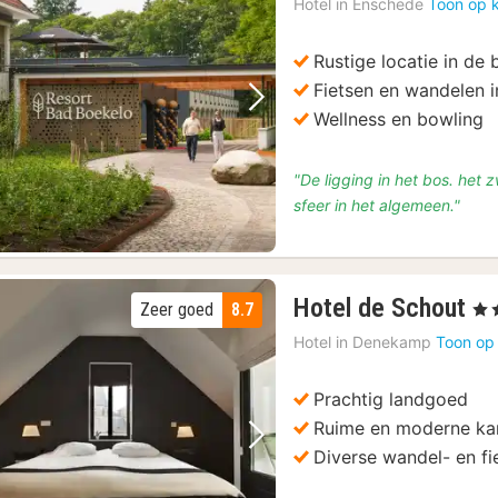
Hotel in
Enschede
Toon op 
Rustige locatie in de
Fietsen en wandelen 
Vorige foto
Volgende foto
Wellness en bowling
"De ligging in het bos. he
sfeer in het algemeen."
1
Hotel de Schout
Zeer goed
8.7
, 4 
na
Hotel in
Denekamp
Toon op
va
€
Prachtig landgoed
1
Ruime en moderne k
Vorige foto
Volgende foto
Diverse wandel- en fi