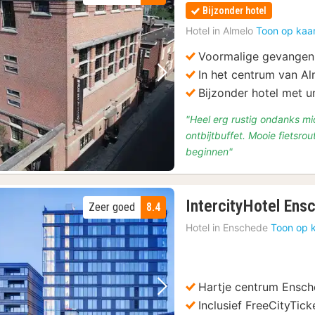
Bijzonder hotel
Hotel in
Almelo
Toon op kaa
Voormalige gevangen
In het centrum van A
Vorige foto
Volgende foto
Bijzonder hotel met 
"Heel erg rustig ondanks mi
ontbijtbuffet. Mooie fietsro
beginnen"
IntercityHotel Ens
Zeer goed
8.4
Hotel in
Enschede
Toon op 
Hartje centrum Ensc
Vorige foto
Volgende foto
Inclusief FreeCityTick