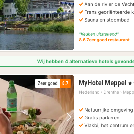
Aan de rivier de Vech
Frans georiënteerde 
Vorige foto
Volgende foto
Sauna en stoombad
"Keuken uitstekend"
8.6 Zeer goed restaurant
Wij hebben 4 alternatieve hotels gevonde
1
MyHotel Meppel
Zeer goed
8.7
, 4 
n
Nederland
›
Drenthe
›
Mepp
v
€
1
Natuurrijke omgeving
Gratis parkeren
Vorige foto
Volgende foto
Vlakbij het centrum en