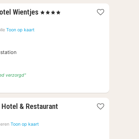
1
otel Wientjes
, 4 Sterren
nacht
vanaf
lle
Toon op kaart
€
128
 station
s
Goed verzorgd"
1
 Hotel & Restaurant
nacht
vanaf
teren
Toon op kaart
€
146