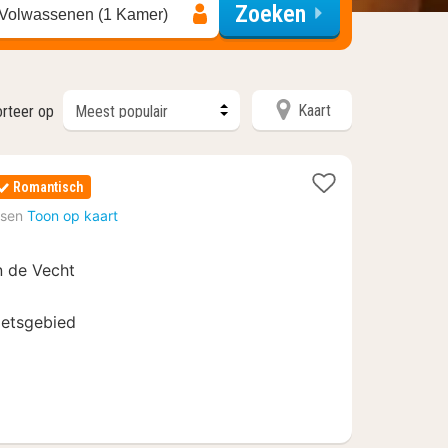
Zoeken
 Volwassenen (1 Kamer)
Kaart
rteer op
Romantisch
fsen
Toon op kaart
n de Vecht
ietsgebied