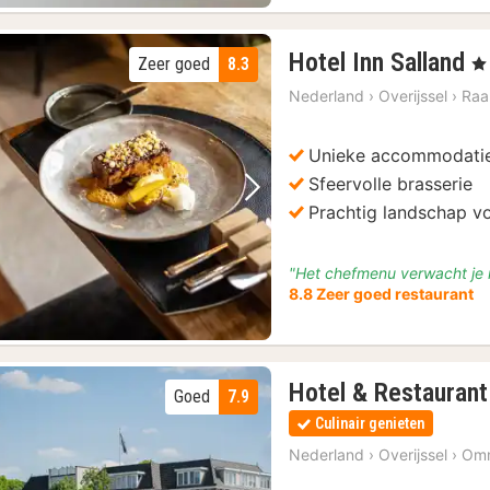
1
Hotel Inn Salland
Zeer goed
8.3
, 3
n
Nederland
›
Overijssel
›
Raa
v
€
Unieke accommodati
1
Sfeervolle brasserie
Vorige foto
Volgende foto
Prachtig landschap vo
"Het chefmenu verwacht je ni
8.8 Zeer goed restaurant
Hotel & Restaurant
Goed
7.9
Culinair genieten
Nederland
›
Overijssel
›
Om