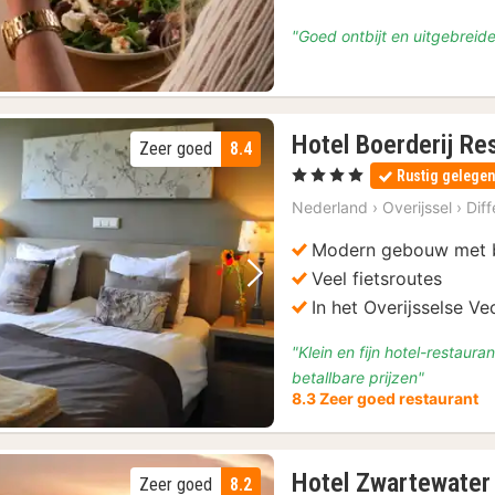
"Goed ontbijt en uitgebreide
Hotel Boerderij Re
Zeer goed
8.4
, 4 Sterren
Rustig gelege
Nederland
›
Overijssel
›
Diff
Modern gebouw met b
Veel fietsroutes
Vorige foto
Volgende foto
In het Overijsselse Ve
"Klein en fijn hotel-restaura
betallbare prijzen"
8.3 Zeer goed restaurant
Hotel Zwartewater
Zeer goed
8.2