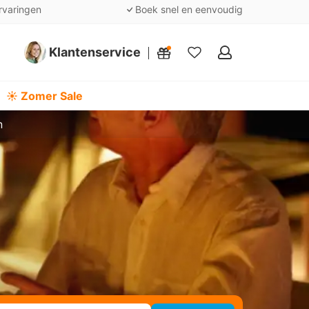
rvaringen
Boek snel en eenvoudig
Klantenservice
Mijn
favorieten
☀️ Zomer Sale
n