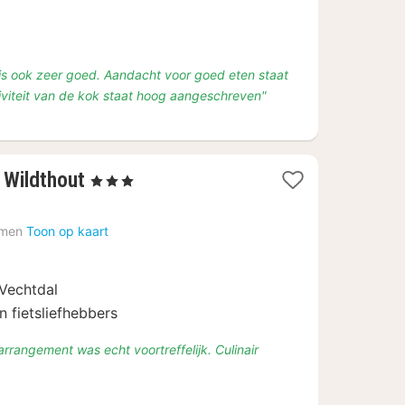
t is ook zeer goed. Aandacht voor goed eten staat
viteit van de kok staat hoog aangeschreven"
1
 Wildthout
, 3 Sterren
nacht
vanaf
men
Toon op kaart
€
117
 Vechtdal
n fietsliefhebbers
arrangement was echt voortreffelijk. Culinair