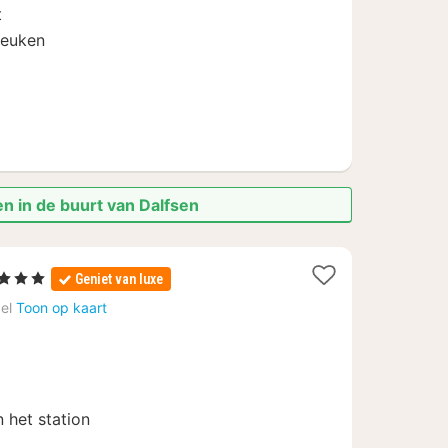
74
t
keuken
n in de buurt van Dalfsen
Sterren
Geniet van luxe
acht
el
Toon op kaart
anaf
19
 het station