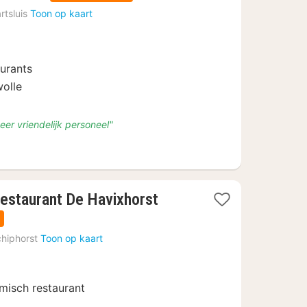
nacht
rtsluis
Toon op kaart
vanaf
€
109
aurants
wolle
eer vriendelijk personeel"
estaurant De Havixhorst
hiphorst
Toon op kaart
misch restaurant