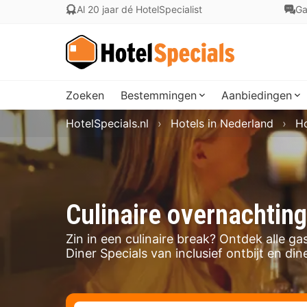
Al 20 jaar dé HotelSpecialist
Ga
Zoeken
Bestemmingen
Aanbiedingen
HotelSpecials.nl
Hotels in Nederland
Ho
Culinaire overnachting
Zin in een culinaire break? Ontdek alle g
Diner Specials van inclusief ontbijt en din