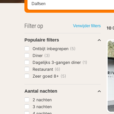
Zoek op hotel, regio of stad
Filter op
Verwijder filters
10
Populaire filters
Ontbijt inbegrepen
(5)
Diner
(3)
Dagelijks 3-gangen diner
(1)
Restaurant
(6)
Zeer goed 8+
(5)
Aantal nachten
2 nachten
3 nachten
4 nachten