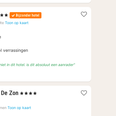
 Sterren
Bijzonder hotel
acht
lte
Toon op kaart
anaf
e
26
l verrassingen
et in dit hotel. is dit absoluut een aanrader"
1
 De Zon
, 4 Sterren
nacht
vanaf
men
Toon op kaart
€