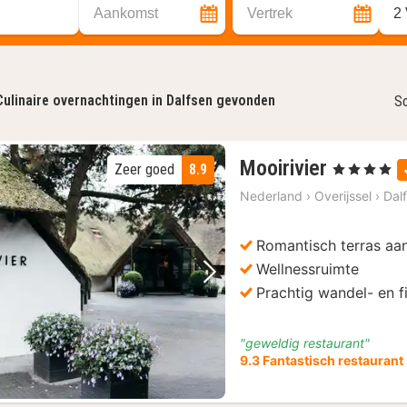
Aankomst
Vertrek
2
Culinaire overnachtingen in Dalfsen gevonden
So
1
Mooirivier
Zeer goed
8.9
, 4 Sterren
nacht
Nederland
›
Overijssel
›
Dal
vanaf
€
Romantisch terras aa
148,50
Wellnessruimte
Vorige foto
Volgende foto
Prachtig wandel- en f
"geweldig restaurant"
9.3 Fantastisch restaurant