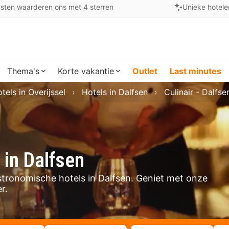
sten waarderen ons met 4 sterren
Unieke hotele
Thema's
Korte vakantie
Outlet
Last minutes
tels in Overijssel
Hotels in Dalfsen
Culinair - Dalfse
 in Dalfsen
astronomische hotels in Dalfsen. Geniet met onze
er.