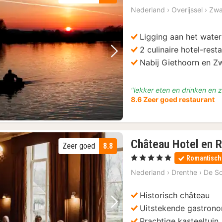
Nederland
›
Overijssel
›
Zwa
Ligging aan het water
2 culinaire hotel-rest
Vorige foto
Volgende foto
Nabij Giethoorn en Z
"lekker eten en drinken en z
8.6 Zeer goed restaurant
Château Hotel en R
Zeer goed
8.8
1
, 5 Sterren
Romantisch
nacht
Nederland
›
Drenthe
›
De Sc
vanaf
€
Historisch château
154
Uitstekende gastrono
Vorige foto
Volgende foto
Prachtige kasteeltuin