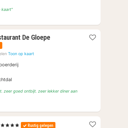
 kaart"
3
staurant De Gloepe
nachten
n
vanaf
elen
Toon op kaart
€
95,33
oerderij
chtdal
nt. zeer goed ontbijt. zeer lekker diner aan
1
, 4 Sterren
Rustig gelegen