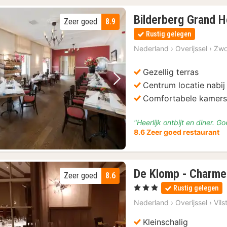
Bilderberg Grand H
Zeer goed
8.9
Rustig gelegen
Nederland
›
Overijssel
›
Zwo
Gezellig terras
Centrum locatie nabij
Vorige foto
Volgende foto
Comfortabele kamer
"Heerlijk ontbijt en diner. 
8.6 Zeer goed restaurant
De Klomp - Charme
Zeer goed
8.6
, 3 Sterren
Rustig gelegen
Nederland
›
Overijssel
›
Vils
Kleinschalig