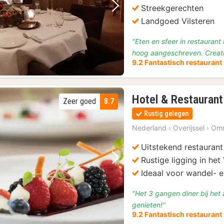
Streekgerechten
Vorige foto
Volgende foto
Landgoed Vilsteren
"Eten en sfeer in restauran
hoog aangeschreven. Creati
9.2 Fantastisch restaurant
Hotel & Restaurant
Zeer goed
8.7
Rustig gelegen
Nederland
›
Overijssel
›
Om
Uitstekend restaurant
Rustige ligging in het
Vorige foto
Volgende foto
Ideaal voor wandel- e
Slagharen: Dagkaart Themapark & Resort Slagharen
(2)
"Het 3 gangen diner bij het 
genieten!"
9.2 Fantastisch restaurant