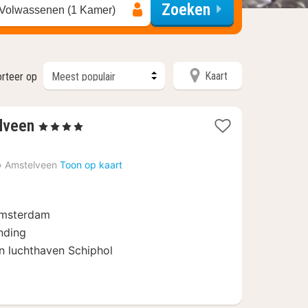
Zoeken
 Volwassenen (1 Kamer)
Kaart
rteer op
1
lveen
, 4 Sterren
nacht
vanaf
›
Amstelveen
Toon op kaart
€
99
Amsterdam
nding
n luchthaven Schiphol