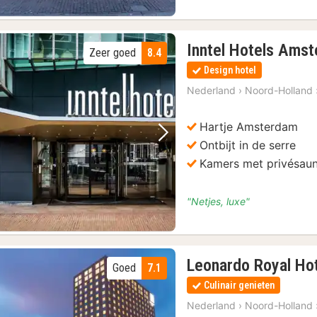
Inntel Hotels Ams
Zeer goed
8.4
Design hotel
Nederland
›
Noord-Holland
Hartje Amsterdam
Vorige foto
Volgende foto
Ontbijt in de serre
Kamers met privésaun
"Netjes, luxe"
Leonardo Royal Ho
Goed
7.1
Culinair genieten
Nederland
›
Noord-Holland