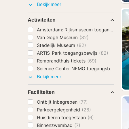
Hotel
Bekijk meer
extra's
Activiteiten
Amsterdam: Rijksmuseum toegangsbewij
Van Gogh Museum
(82)
Stedelijk Museum
(82)
ARTIS-Park toegangsbewijs
(82)
Rembrandthuis tickets
(69)
Science Center NEMO toegangsbewijs
(6
Activiteiten
Bekijk meer
Faciliteiten
Ontbijt inbegrepen
(77)
Parkeergelegenheid
(28)
Huisdieren toegestaan
(6)
Binnenzwembad
(7)