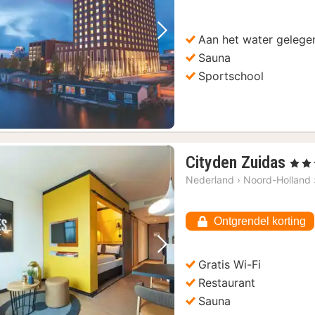
Aan het water gelege
Vorige foto
Volgende foto
Sauna
Sportschool
1
Cityden Zuidas
, 4 Ste
nac
Nederland
›
Noord-Holland
van
€
Ontgrendel korting
72,
Vorige foto
Volgende foto
Gratis Wi-Fi
Restaurant
Sauna