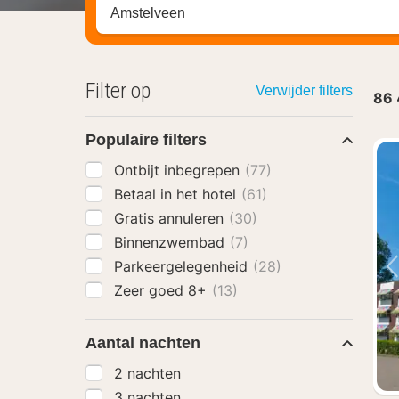
Zoek op hotel, regio of stad
Filter op
Verwijder filters
86
Populaire filters
Ontbijt inbegrepen
(77)
Betaal in het hotel
(61)
Gratis annuleren
(30)
Binnenzwembad
(7)
Parkeergelegenheid
(28)
Zeer goed 8+
(13)
Aantal nachten
2 nachten
3 nachten