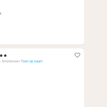
100,41
n
rren
ht
›
Amstelveen
Toon op kaart
af
26