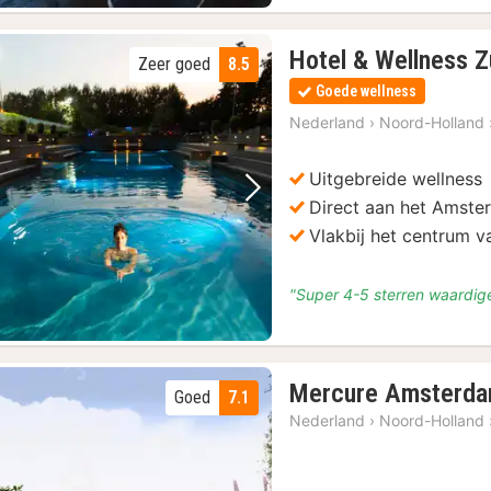
Hotel & Wellness Z
Zeer goed
8.5
Goede wellness
s
(82)
Nederland
›
Noord-Holland
Uitgebreide wellness
Vorige foto
Volgende foto
Direct aan het Amst
Vlakbij het centrum 
9)
"Super 4-5 sterren waardig
Mercure Amsterd
Goed
7.1
Nederland
›
Noord-Holland