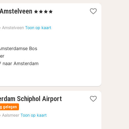
1
 Amstelveen
, 4 Sterren
nacht
vanaf
›
Amstelveen
Toon op kaart
€
76,65
Amsterdamse Bos
er
V naar Amsterdam
rdam Schiphol Airport
ig gelegen
›
Aalsmeer
Toon op kaart