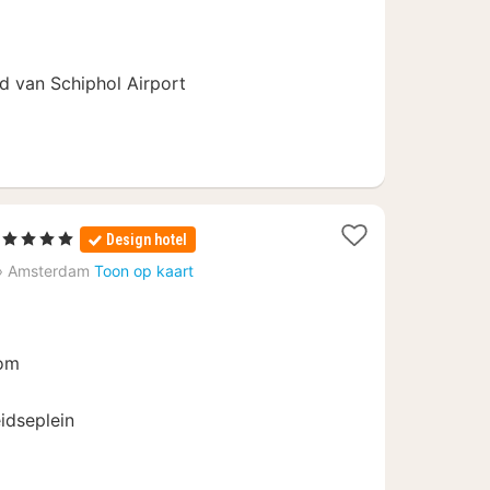
150,53
nd van Schiphol Airport
1
, 4 Sterren
Design hotel
nacht
›
Amsterdam
Toon op kaart
vanaf
€
108,34
oom
eidseplein