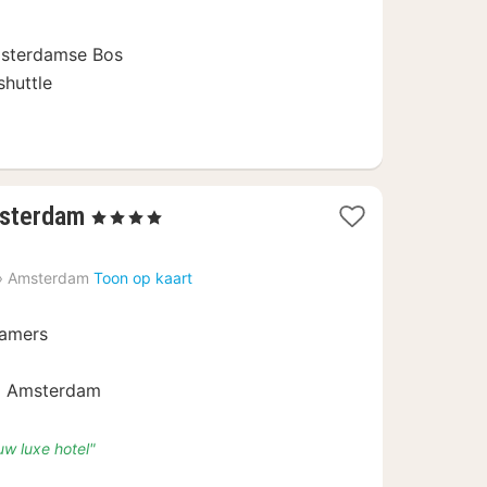
msterdamse Bos
shuttle
1
msterdam
, 4 Sterren
nacht
vanaf
›
Amsterdam
Toon op kaart
€
111,38
kamers
ip Amsterdam
uw luxe hotel"