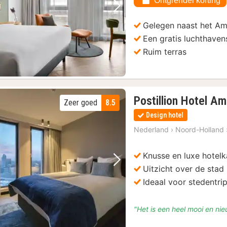
Ontgrendel korting
169,60
Vorige foto
Volgende foto
Gelegen naast het A
Een gratis luchthaven
Ruim terras
Postillion Hotel A
Zeer goed
8.5
Design hotel
Nederland
›
Noord-Holland
Knusse en luxe hotel
Vorige foto
Volgende foto
Uitzicht over de stad
Ideaal voor stedentr
"Het is een heel mooi en nie