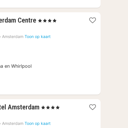
1
terdam Centre
, 4 Sterren
nacht
vanaf
›
Amsterdam
Toon op kaart
€
187,88
a en Whirlpool
1
tel Amsterdam
, 4 Sterren
nacht
vanaf
›
Amsterdam
Toon op kaart
€