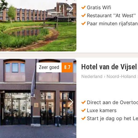
Gratis Wifi
Vorige foto
Volgende foto
Restaurant ''At West''
Paar minuten rijafsta
Hotel van de Vijsel
Zeer goed
8.7
Nederland
›
Noord-Holland
Direct aan de Overt
Vorige foto
Volgende foto
Luxe kamers
Start je dag op het L