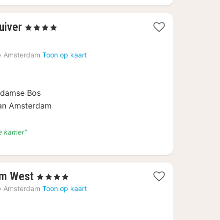
1
uiver
, 4 Sterren
nacht
vanaf
›
Amsterdam
Toon op kaart
€
171,18
erdamse Bos
van Amsterdam
e kamer"
1
am West
, 4 Sterren
nacht
›
Amsterdam
Toon op kaart
vanaf
€