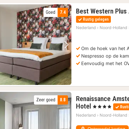
Best Western Plus
Goed
7.4
Rustig gelegen
Nederland
›
Noord-Holland
Om de hoek van het 
Vorige foto
Volgende foto
Nespresso op de kam
Eenvoudig met het O
Renaissance Amste
Zeer goed
8.8
1
Hotel
, 4 Sterren
Rust
nacht
Nederland
›
Noord-Holland
vanaf
€