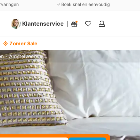
rvaringen
Boek snel en eenvoudig
Klantenservice
Mijn
favorieten
☀️ Zomer Sale
en - Amstelveen