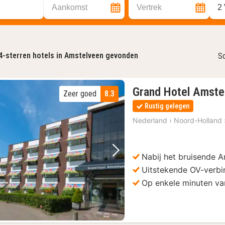
Aankomst
Vertrek
2
4-sterren hotels in Amstelveen gevonden
So
Grand Hotel Amste
Zeer goed
8.3
Rustig gelegen
Nederland
›
Noord-Holland
Nabij het bruisende 
Vorige foto
Volgende foto
Uitstekende OV-verbi
Op enkele minuten va