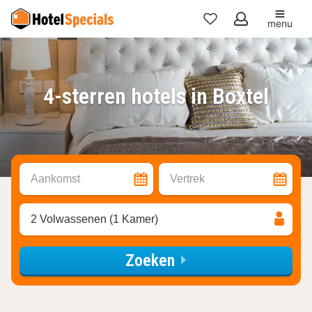
menu
Mijn
favorieten
4-sterren hotels in Boxtel
Aankomst
Vertrek
2 Volwassenen (1 Kamer)
Zoeken