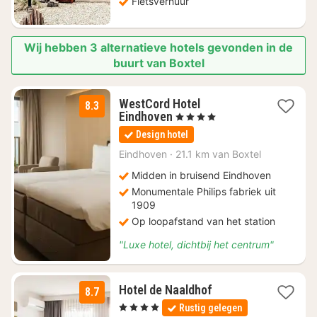
Fietsverhuur
Wij hebben 3 alternatieve hotels gevonden in de
buurt van Boxtel
WestCord Hotel
8.3
1
Eindhoven
, 4 Sterren
nacht
Design hotel
vanaf
€
Eindhoven
·
21.1 km van Boxtel
109,62
Midden in bruisend Eindhoven
Monumentale Philips fabriek uit
1909
Op loopafstand van het station
"Luxe hotel, dichtbij het centrum"
1
Hotel de Naaldhof
8.7
nacht
, 4 Sterren
Rustig gelegen
vanaf