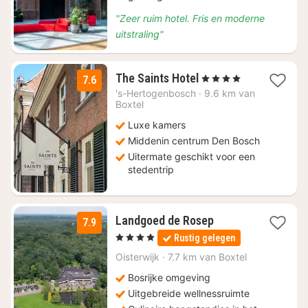
"Zeer ruim hotel. Fris en moderne
uitstraling"
1
The Saints Hotel
, 4 Sterren
7.6
nacht
's-Hertogenbosch
·
9.6 km van
vanaf
Boxtel
€
Luxe kamers
141,39
Middenin centrum Den Bosch
Uitermate geschikt voor een
stedentrip
1
Landgoed de Rosep
7.9
nacht
, 4 Sterren
Rustig gelegen
vanaf
€
Oisterwijk
·
7.7 km van Boxtel
129
Bosrijke omgeving
Uitgebreide wellnessruimte