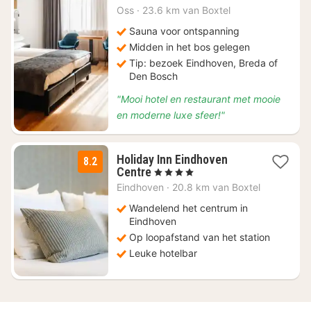
€
Oss
·
23.6 km van Boxtel
130
Sauna voor ontspanning
Midden in het bos gelegen
Tip: bezoek Eindhoven, Breda of
Den Bosch
"Mooi hotel en restaurant met mooie
en moderne luxe sfeer!"
Holiday Inn Eindhoven
8.2
2
Centre
, 4 Sterren
nachten
Eindhoven
·
20.8 km van Boxtel
vanaf
€
Wandelend het centrum in
119
Eindhoven
Op loopafstand van het station
Leuke hotelbar