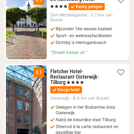
nacht
, 4 Sterren
Rustig gelegen
vanaf
€
Sint-Michielsgestel
·
5.7 km van
Boxtel
122
Bijzonder 14e-eeuws kasteel
Sport- en wellnessfaciliteiten
Dichtbij ’s-Hertogenbosch
"Straalt klasse uit."
Fletcher Hotel-
8.1
Restaurant Oisterwijk-
1
Tilburg
, 4 Sterren
nacht
Design hotel
vanaf
€
Oisterwijk
·
8.9 km van Boxtel
93
Gelegen in het Brabantse dorp
Oisterwijk
Nabij de kleurrijke stad Tilburg
Sfeervol à la carte restaurant en
gezellige bar