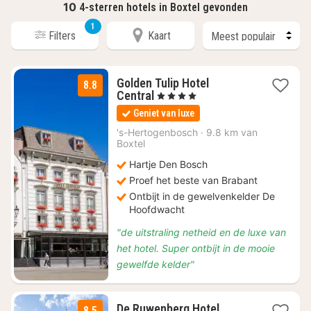
10
4-sterren hotels in Boxtel gevonden
1
Filters
Kaart
Golden Tulip Hotel
8.8
1
Central
, 4 Sterren
nacht
Geniet van luxe
vanaf
€
's-Hertogenbosch
·
9.8 km van
Boxtel
140
Hartje Den Bosch
Proef het beste van Brabant
Ontbijt in de gewelvenkelder De
Hoofdwacht
"de uitstraling netheid en de luxe van
het hotel. Super ontbijt in de mooie
gewelfde kelder"
1
De Ruwenberg Hotel
8.5