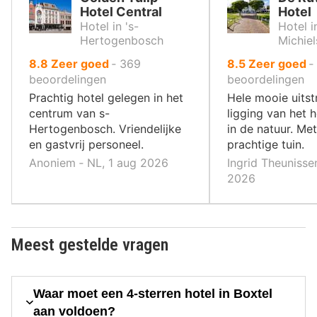
Hotel Central
Hotel
Hotel in 's-
Hotel i
Hertogenbosch
Michiel
uit
uit
8.8
Zeer goed
‐
369
8.5
Zeer goed
‐
10
10
beoordelingen
beoordelingen
,
,
Prachtig hotel gelegen in het
Hele mooie uitst
centrum van s-
ligging van het 
Hertogenbosch. Vriendelijke
in de natuur. Me
en gastvrij personeel.
prachtige tuin.
Anoniem ‐ NL, 1 aug 2026
Ingrid Theunisse
2026
Meest gestelde vragen
Waar moet een 4-sterren hotel in Boxtel
aan voldoen?