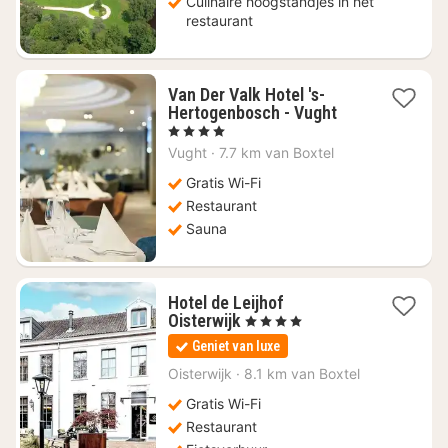
Culinaire hoogstandjes in het
restaurant
Van Der Valk Hotel 's-
1
Hertogenbosch - Vught
nacht
, 4 Sterren
vanaf
Vught
·
7.7 km van Boxtel
€
106,72
Gratis Wi-Fi
Restaurant
Sauna
Hotel de Leijhof
1
Oisterwijk
, 4 Sterren
nacht
Geniet van luxe
vanaf
€
Oisterwijk
·
8.1 km van Boxtel
94,82
Gratis Wi-Fi
Restaurant