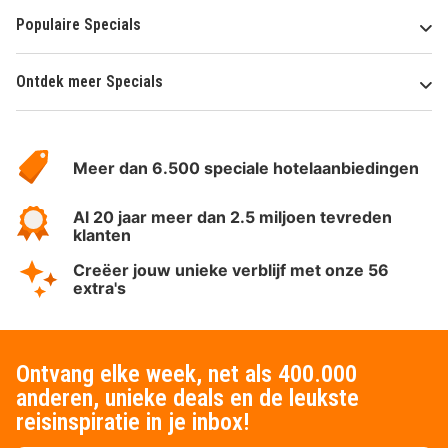
Populaire Specials
Ontdek meer Specials
Over
HotelSpecials
Meer dan 6.500 speciale hotelaanbiedingen
Al 20 jaar meer dan 2.5 miljoen tevreden
klanten
Creëer jouw unieke verblijf met onze 56
extra's
Ontvang elke week, net als 400.000
anderen, unieke deals en de leukste
reisinspiratie in je inbox!