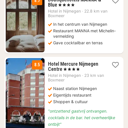
8.7
1
Blue
, 4 Sterren
nacht
Hotel in
Nijmegen
·
22.8 km van
vanaf
Boxmeer
€
In het centrum van Nijmegen
119
Restaurant MANNA met Michelin-
vermelding
Gave cocktailbar en terras
Hotel Mercure Nijmegen
8.5
2
Centre
, 4 Sterren
nachten
Hotel in
Nijmegen
·
23 km van
vanaf
Boxmeer
€
Naast station Nijmegen
153,10
Eigentijds restaurant
Shoppen & cultuur
"ontzettend gastvrij ontvangen.
cocktails in de bar. het overheerlijke
ontbijt"