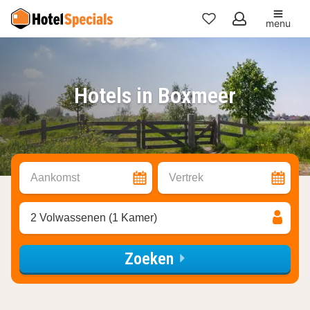
menu
Mijn
favorieten
Hotels in Boxmeer
Aankomst
Vertrek
2 Volwassenen (1 Kamer)
Zoeken