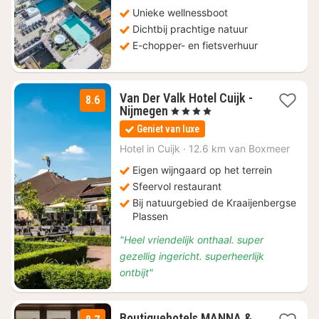
110
Unieke wellnessboot
Dichtbij prachtige natuur
E-chopper- en fietsverhuur
Van Der Valk Hotel Cuijk -
8.6
1
Nijmegen
, 4 Sterren
nacht
Geniet van luxe
vanaf
€
Hotel in
Cuijk
·
12.6 km van Boxmeer
97,55
Eigen wijngaard op het terrein
Sfeervol restaurant
Bij natuurgebied de Kraaijenbergse
Plassen
"Heel vriendelijk onthaal. super
gezellig ingericht. superheerlijk
ontbijt"
Boutiquehotels MANNA &