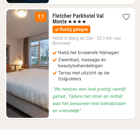
Fletcher Parkhotel Val
7.7
2
Monte
, 4 Sterren
nachten
Rustig gelegen
vanaf
€
Hotel in
Berg en Dal
·
20.1 km van
Boxmeer
125
Nabij het bruisende Nijmegen
Zwembad, massage én
beautybehandelingen
Terras met uitzicht op de
Ooijpolders
"We hebben een heel prettig verblijf
gehad. Tijdens het diner en ontbijt
was het personeel heel behulpzaam
en vriendelijk"