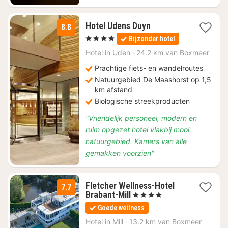
2
Hotel Udens Duyn
8.8
nachten
, 4 Sterren
Bijzonder hotel
vanaf
€
Hotel in
Uden
·
24.2 km van Boxmeer
99
Prachtige fiets- en wandelroutes
Natuurgebied De Maashorst op 1,5
km afstand
Biologische streekproducten
"Vriendelijk personeel, modern en
ruim opgezet hotel vlakbij mooi
natuurgebied. Kamers van alle
gemakken voorzien"
Fletcher Wellness-Hotel
7.7
1
Brabant-Mill
, 4 Sterren
nacht
Goede wellness
vanaf
€
Hotel in
Mill
·
13.2 km van Boxmeer