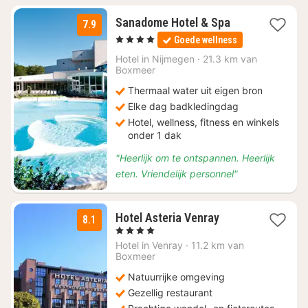
1
Sanadome Hotel & Spa
7.9
nacht
, 4 Sterren
Goede wellness
vanaf
€
Hotel in
Nijmegen
·
21.3 km van
Boxmeer
164
Thermaal water uit eigen bron
Elke dag badkledingdag
Hotel, wellness, fitness en winkels
onder 1 dak
"Heerlijk om te ontspannen. Heerlijk
eten. Vriendelijk personnel"
2
Hotel Asteria Venray
8.1
nachten
, 4 Sterren
vanaf
Hotel in
Venray
·
11.2 km van
€
Boxmeer
105,30
Natuurrijke omgeving
Gezellig restaurant