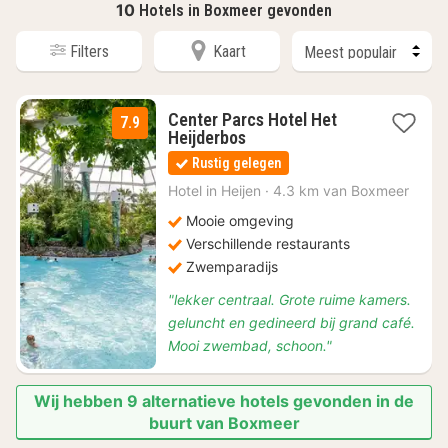
10
Hotels in Boxmeer gevonden
Filters
Kaart
Center Parcs Hotel Het
7.9
1
Heijderbos
nacht
Rustig gelegen
vanaf
€
Hotel in
Heijen
·
4.3 km van Boxmeer
119
Mooie omgeving
Verschillende restaurants
Zwemparadijs
"lekker centraal. Grote ruime kamers.
geluncht en gedineerd bij grand café.
Mooi zwembad, schoon."
Wij hebben 9 alternatieve hotels gevonden in de
buurt van Boxmeer