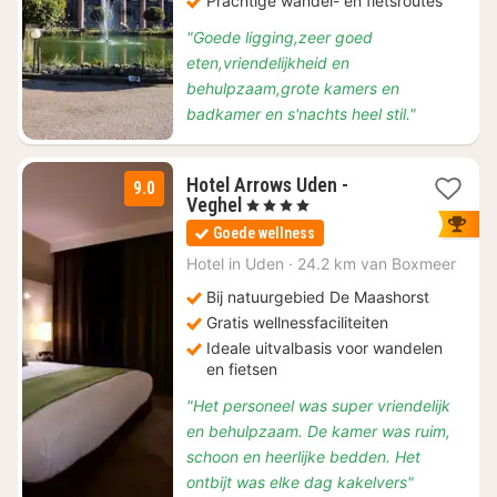
Prachtige wandel- en fietsroutes
"Goede ligging,zeer goed
eten,vriendelijkheid en
behulpzaam,grote kamers en
badkamer en s'nachts heel stil."
Hotel Arrows Uden -
9.0
2
Veghel
, 4 Sterren
nachten
Goede wellness
vanaf
€
Hotel in
Uden
·
24.2 km van Boxmeer
149
Bij natuurgebied De Maashorst
Gratis wellnessfaciliteiten
Ideale uitvalbasis voor wandelen
en fietsen
"Het personeel was super vriendelijk
en behulpzaam. De kamer was ruim,
schoon en heerlijke bedden. Het
ontbijt was elke dag kakelvers"