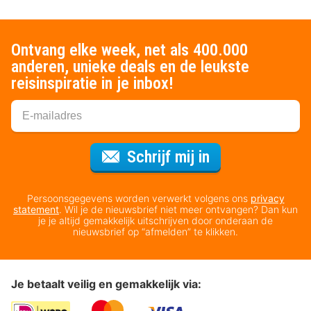
Ontvang elke week, net als 400.000
anderen, unieke deals en de leukste
reisinspiratie in je inbox!
Voor de nieuws
Schrijf mij in
Persoonsgegevens worden verwerkt volgens ons
privacy
statement
. Wil je de nieuwsbrief niet meer ontvangen? Dan kun
je je altijd gemakkelijk uitschrijven door onderaan de
nieuwsbrief op “afmelden” te klikken.
Je betaalt veilig en gemakkelijk via: