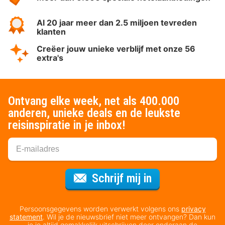
Al 20 jaar meer dan 2.5 miljoen tevreden
klanten
Creëer jouw unieke verblijf met onze 56
extra's
Ontvang elke week, net als 400.000
anderen, unieke deals en de leukste
reisinspiratie in je inbox!
Voor de nieuws
Schrijf mij in
Persoonsgegevens worden verwerkt volgens ons
privacy
statement
. Wil je de nieuwsbrief niet meer ontvangen? Dan kun
je je altijd gemakkelijk uitschrijven door onderaan de