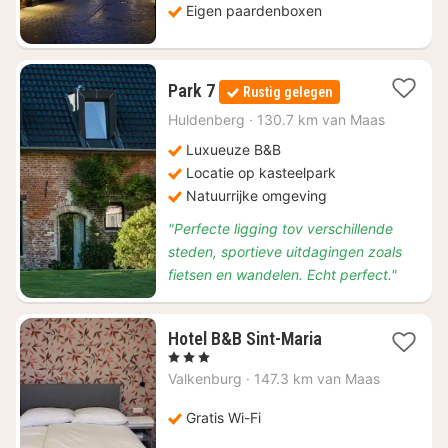
Eigen paardenboxen
1
Park 7
Rustig gelegen
nacht
vanaf
Huldenberg
·
130.7 km van Maas
€
Luxueuze B&B
147
Locatie op kasteelpark
Natuurrijke omgeving
"Perfecte ligging tov verschillende
steden, sportieve uitdagingen zoals
fietsen en wandelen. Echt perfect."
1
Hotel B&B Sint-Maria
nacht
, 3 Sterren
vanaf
Valkenburg
·
147.3 km van Maas
€
95,23
Gratis Wi-Fi