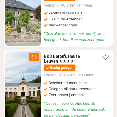
vanaf
€
Vielsalm
·
96.8 km van Maas
123,20
karakteristieke B&B
luxe in de Ardennen
dagwandelingen
"Gezellige mooie kamer. ontbijt was
heel goed. het diner was zeer goed"
B&B Baron's House
8.6
1
Leuven
, 4 Sterren
nacht
Rustig gelegen
vanaf
€
Leuven
·
132.9 km van Maas
159
Beschermd monument
Gelegen bij natuurreservaat
Zeer gastvrij onthaal
"Netjes, mooie locatie. heerlijk
restaurantje om de hoek. Vriendelijk
en behulpzaam personeel"