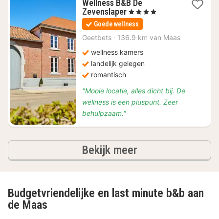
Wellness B&B De
1
Zevenslaper
, 4 Sterren
nacht
Goede wellness
vanaf
€
Geetbets
·
136.9 km van Maas
155
wellness kamers
landelijk gelegen
romantisch
"Mooie locatie, alles dicht bij. De
wellness is een pluspunt. Zeer
behulpzaam."
hotels
Bekijk meer
Budgetvriendelijke en last minute b&b aan
de Maas