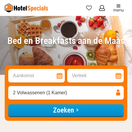
menu
Mijn
favorieten
Bed en Breakfasts aan de Maas
Aankomst
Vertrek
2 Volwassenen (1 Kamer)
Zoeken