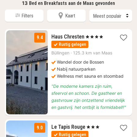
13
Bed en Breakfasts aan de Maas gevonden
Filters
Kaart
2
Haus Chresten
, 4 Sterren
9.4
nachten
Rustig gelegen
vanaf
€
Büllingen
·
125.3 km van Maas
124
Wandel door de Bossen
Nabij natuurparken
Wellness met sauna en stoombad
"De moderne kamers zijn ruim,
sfeervol en schoon. De gastheer en
gastvrouw zijn ontzettend vriendelijk
en gastvrij. het ontbijt is formidabel!!"
1
Le Tapis Rouge
, 3 Sterren
9.0
nacht
Rustig gelegen