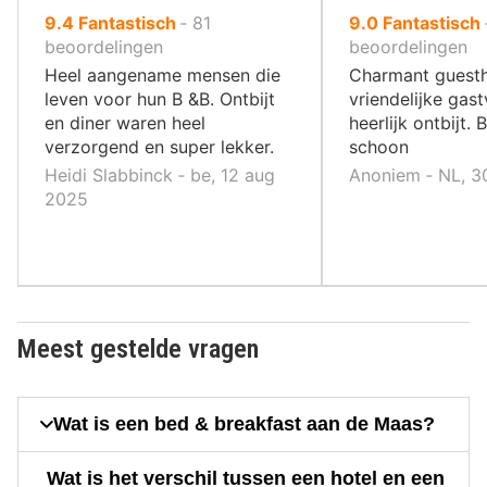
uit
uit
9.4
Fantastisch
‐
81
9.0
Fantastisch
10
10
beoordelingen
beoordelingen
,
,
Heel aangename mensen die
Charmant guest
leven voor hun B &B. Ontbijt
vriendelijke gas
en diner waren heel
heerlijk ontbijt.
verzorgend en super lekker.
schoon
Heidi Slabbinck ‐ be, 12 aug
Anoniem ‐ NL, 3
2025
Meest gestelde vragen
Wat is een bed & breakfast aan de Maas?
Wat is het verschil tussen een hotel en een