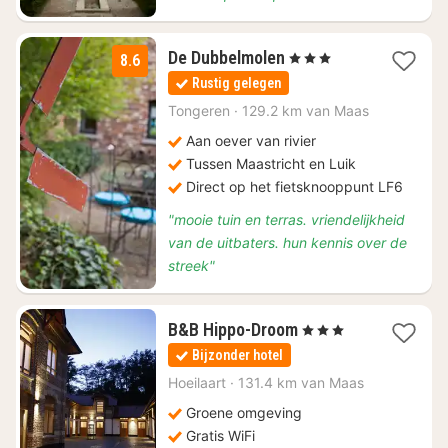
2
De Dubbelmolen
, 3 Sterren
8.6
nachten
Rustig gelegen
vanaf
€
Tongeren
·
129.2 km van Maas
143
Aan oever van rivier
Tussen Maastricht en Luik
Direct op het fietsknooppunt LF6
"mooie tuin en terras. vriendelijkheid
van de uitbaters. hun kennis over de
streek"
1
B&B Hippo-Droom
, 3 Sterren
nacht
Bijzonder hotel
vanaf
€
Hoeilaart
·
131.4 km van Maas
170
Groene omgeving
Gratis WiFi