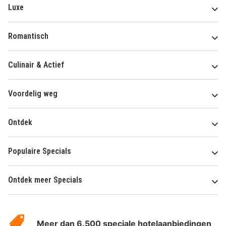
Luxe
Romantisch
Culinair & Actief
Voordelig weg
Ontdek
Populaire Specials
Ontdek meer Specials
Over
HotelSpecials
Meer dan 6.500 speciale hotelaanbiedingen