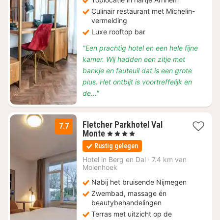
Culinair restaurant met Michelin-
vermelding
Luxe rooftop bar
"Een prachtig hotel en een hele fijne
kamer. Wij hadden een zitje met
bankje en fauteuil dat is een grote
plus. Het ontbijt is voortreffelijk en
de..."
Fletcher Parkhotel Val
7.7
2
Monte
, 4 Sterren
nachten
Rustig gelegen
vanaf
€
Hotel in
Berg en Dal
·
7.4 km van
Molenhoek
125
Nabij het bruisende Nijmegen
Zwembad, massage én
beautybehandelingen
Terras met uitzicht op de