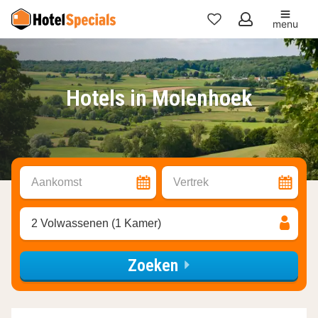
menu
Mijn
favorieten
Hotels in Molenhoek
Aankomst
Vertrek
2 Volwassenen (1 Kamer)
Zoeken