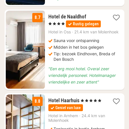
1
Hotel de Naaldhof
8.7
nacht
, 4 Sterren
Rustig gelegen
vanaf
€
Hotel in
Oss
·
21.4 km van Molenhoek
130
Sauna voor ontspanning
Midden in het bos gelegen
Tip: bezoek Eindhoven, Breda of
Den Bosch
"Een erg mooi hotel. Overal zeer
vriendelijk personeel. Hotelmanager
vriendelijke en zeer attent"
1
Hotel Haarhuis
, 5 Sterren
8.8
nacht
Geniet van luxe
vanaf
€
Hotel in
Arnhem
·
24.4 km van
Molenhoek
139
Toplocatie in hartje Arnhem