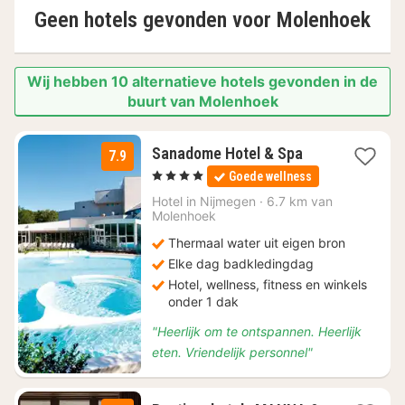
Geen hotels gevonden voor
Molenhoek
Wij hebben 10 alternatieve hotels gevonden in de
buurt van Molenhoek
1
Sanadome Hotel & Spa
7.9
nacht
, 4 Sterren
Goede wellness
vanaf
€
Hotel in
Nijmegen
·
6.7 km van
Molenhoek
164
Thermaal water uit eigen bron
Elke dag badkledingdag
Hotel, wellness, fitness en winkels
onder 1 dak
"Heerlijk om te ontspannen. Heerlijk
eten. Vriendelijk personnel"