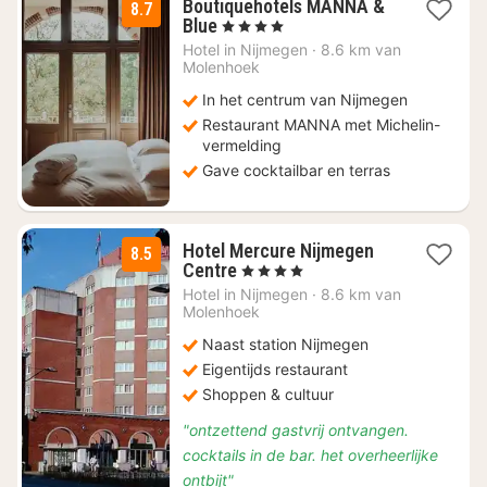
Boutiquehotels MANNA &
8.7
1
Blue
, 4 Sterren
nacht
Hotel in
Nijmegen
·
8.6 km van
vanaf
Molenhoek
€
In het centrum van Nijmegen
119
Restaurant MANNA met Michelin-
vermelding
Gave cocktailbar en terras
Hotel Mercure Nijmegen
8.5
2
Centre
, 4 Sterren
nachten
Hotel in
Nijmegen
·
8.6 km van
vanaf
Molenhoek
€
Naast station Nijmegen
153,10
Eigentijds restaurant
Shoppen & cultuur
"ontzettend gastvrij ontvangen.
cocktails in de bar. het overheerlijke
ontbijt"