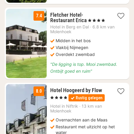
Fletcher Hotel-
7.4
1
Restaurant Erica
, 4 Sterren
nacht
Hotel in
Berg en Dal
·
6.8 km van
vanaf
Molenhoek
€
Midden in het bos
89
Vlakbij Nijmegen
Overdekt zwembad
"De ligging is top. Mooi zwembad.
Ontbijt goed en ruim"
1
Hotel Hoogeerd by Flow
8.0
nacht
, 4 Sterren
Rustig gelegen
vanaf
€
Hotel in
Niftrik
·
13 km van
Molenhoek
113
Overnachten aan de Maas
Restaurant met uitzicht op het
water