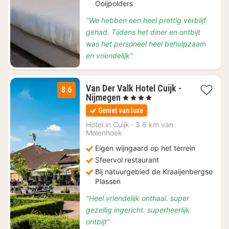
Ooijpolders
"We hebben een heel prettig verblijf
gehad. Tijdens het diner en ontbijt
was het personeel heel behulpzaam
en vriendelijk"
Van Der Valk Hotel Cuijk -
8.6
1
Nijmegen
, 4 Sterren
nacht
Geniet van luxe
vanaf
€
Hotel in
Cuijk
·
3.6 km van
Molenhoek
97,55
Eigen wijngaard op het terrein
Sfeervol restaurant
Bij natuurgebied de Kraaijenbergse
Plassen
"Heel vriendelijk onthaal. super
gezellig ingericht. superheerlijk
ontbijt"