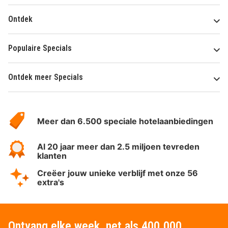
Ontdek
Populaire Specials
Ontdek meer Specials
Over
HotelSpecials
Meer dan 6.500 speciale hotelaanbiedingen
Al 20 jaar meer dan 2.5 miljoen tevreden
klanten
Creëer jouw unieke verblijf met onze 56
extra's
Ontvang elke week, net als 400.000