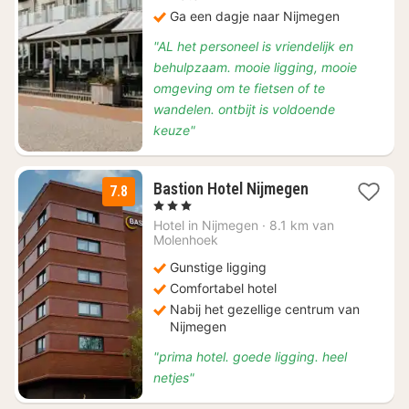
Ga een dagje naar Nijmegen
"AL het personeel is vriendelijk en
behulpzaam. mooie ligging, mooie
omgeving om te fietsen of te
wandelen. ontbijt is voldoende
keuze"
1
Bastion Hotel Nijmegen
7.8
nacht
, 3 Sterren
vanaf
Hotel in
Nijmegen
·
8.1 km van
€
Molenhoek
84
Gunstige ligging
Comfortabel hotel
Nabij het gezellige centrum van
Nijmegen
"prima hotel. goede ligging. heel
netjes"