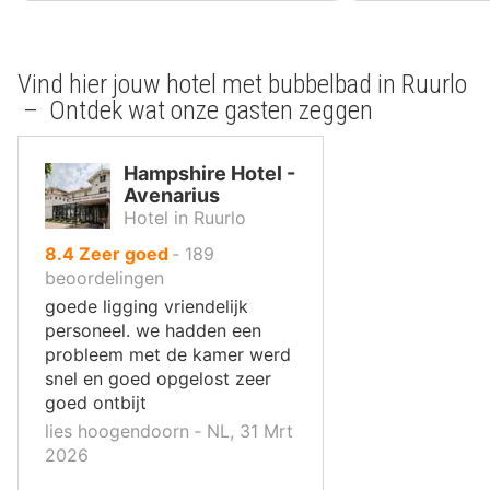
Vind hier jouw hotel met bubbelbad in Ruurlo
– Ontdek wat onze gasten zeggen
Hampshire Hotel -
Avenarius
Hotel in Ruurlo
uit
8.4
Zeer goed
‐
189
10
beoordelingen
,
goede ligging vriendelijk
personeel. we hadden een
probleem met de kamer werd
snel en goed opgelost zeer
goed ontbijt
lies hoogendoorn ‐ NL, 31 Mrt
2026