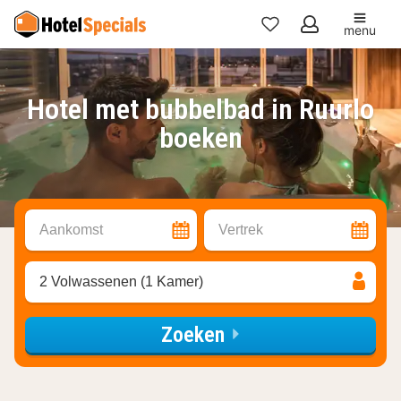
menu
Mijn
favorieten
Hotel met bubbelbad in Ruurlo
boeken
Aankomst
Vertrek
2 Volwassenen (1 Kamer)
Zoeken