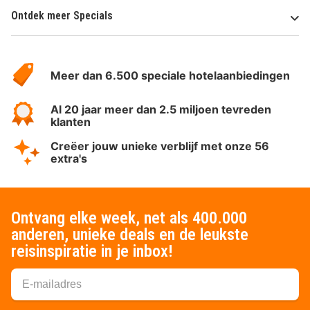
Ontdek meer Specials
Over
HotelSpecials
Meer dan 6.500 speciale hotelaanbiedingen
Al 20 jaar meer dan 2.5 miljoen tevreden
klanten
Creëer jouw unieke verblijf met onze 56
extra's
Ontvang elke week, net als 400.000
anderen, unieke deals en de leukste
reisinspiratie in je inbox!