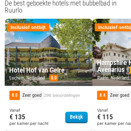
De best geboekte hotels met bubbelbad in
Ruurlo
Inclusief ontbijt
Inclusief ontbi
Hampshire H
Avenarius
Hotel Hof van Gelre
Lochem, Nederland
8.0
Ruurlo, Nederland
8.0
Zeer goed
8.4
Zeer goed
296 beoordelingen
Vanaf
Vanaf
€ 135
€ 115
Hotel Hof van Gelre
Bekijk
per kamer per nacht
per kamer per na