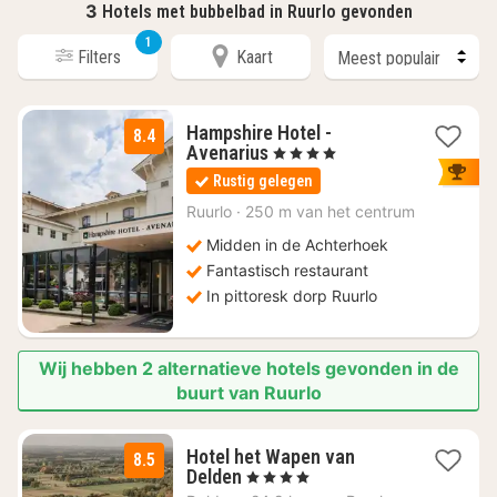
3
Hotels met bubbelbad in Ruurlo gevonden
1
Filters
Kaart
Hampshire Hotel -
8.4
1
Avenarius
, 4 Sterren
nacht
Rustig gelegen
vanaf
€
Ruurlo
·
250 m van het centrum
155
Midden in de Achterhoek
Fantastisch restaurant
In pittoresk dorp Ruurlo
Wij hebben 2 alternatieve hotels gevonden in de
buurt van Ruurlo
Hotel het Wapen van
8.5
1
Delden
, 4 Sterren
nacht