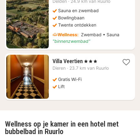
Delden
·
24.9 km van Ruurlo
vanaf
€
Sauna en zwembad
102,76
Bowlingbaan
Twente ontdekken
Wellness:
Zwembad • Sauna
"binnenzwembad"
1
Villa Veertien
, 3 Sterren
nacht
Dieren
·
23.7 km van Ruurlo
vanaf
€
Gratis Wi-Fi
161,53
Lift
Wellness op je kamer in een hotel met
bubbelbad in Ruurlo