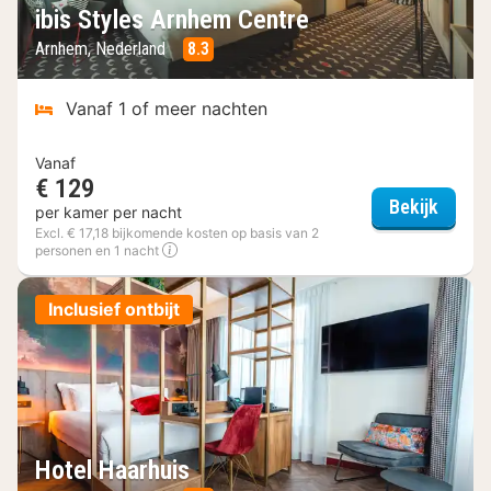
ibis Styles Arnhem Centre
Arnhem, Nederland
8.3
Vanaf 1 of meer nachten
Vanaf
€ 129
ibis S
Bekijk
per kamer per nacht
Excl. € 17,18 bijkomende kosten op basis van 2
personen en 1 nacht
Inclusief ontbijt
Hotel Haarhuis