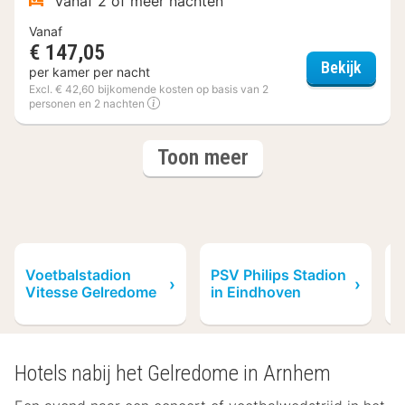
Vanaf 2 of meer nachten
Vanaf
€ 147,05
Hotel 
Bekijk
per kamer per nacht
Excl. € 42,60 bijkomende kosten op basis van 2
personen en 2 nachten
(1
hotels
Toon meer
result)
Voetbalstadion
PSV Philips Stadion
S
Vitesse Gelredome
in Eindhoven
D
Hotels nabij het Gelredome in Arnhem