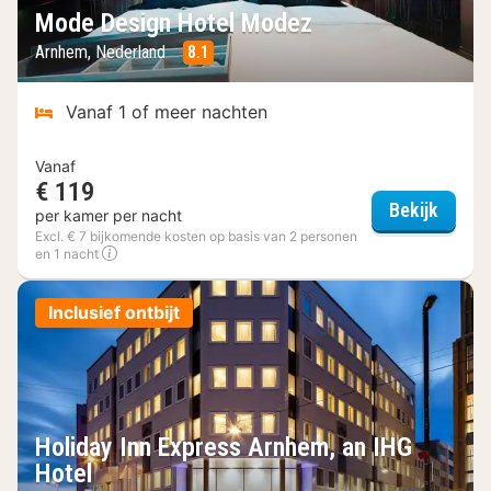
Mode Design Hotel Modez
Arnhem, Nederland
8.1
Vanaf 1 of meer nachten
Vanaf
€ 119
Mode 
Bekijk
per kamer per nacht
Excl. € 7 bijkomende kosten op basis van 2 personen
en 1 nacht
Inclusief ontbijt
Holiday Inn Express Arnhem, an IHG
Hotel