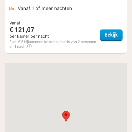
Vanaf 1 of meer nachten
Vanaf
€ 121,07
Boutiq
Bekijk
per kamer per nacht
Excl. € 5 bijkomende kosten op basis van 2 personen
en 1 nacht
(3
hotels)