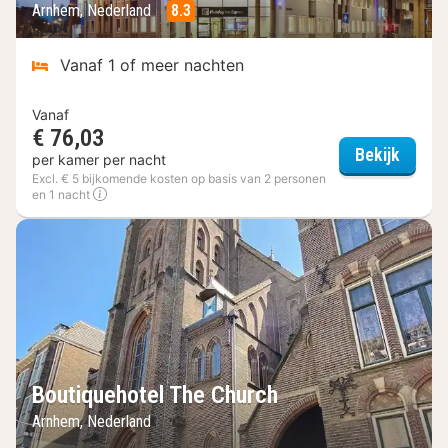
Arnhem, Nederland
8.3
Vanaf 1 of meer nachten
Vanaf
€ 76,03
Holida
Bekijk
per kamer per nacht
Excl. € 5 bijkomende kosten op basis van 2 personen
en 1 nacht
Boutiquehotel The Church
Arnhem, Nederland