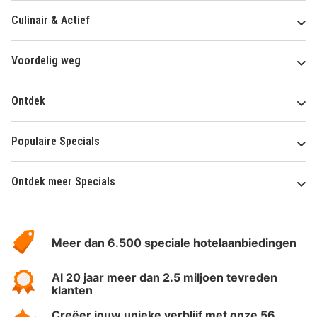
Culinair & Actief
Voordelig weg
Ontdek
Populaire Specials
Ontdek meer Specials
Over
HotelSpecials
Meer dan 6.500 speciale hotelaanbiedingen
Al 20 jaar meer dan 2.5 miljoen tevreden
klanten
Creëer jouw unieke verblijf met onze 56