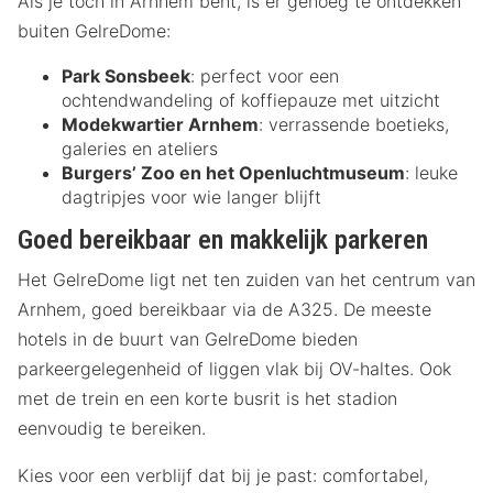
Als je toch in Arnhem bent, is er genoeg te ontdekken
buiten GelreDome:
Park Sonsbeek
: perfect voor een
ochtendwandeling of koffiepauze met uitzicht
Modekwartier Arnhem
: verrassende boetieks,
galeries en ateliers
Burgers’ Zoo en het Openluchtmuseum
: leuke
dagtripjes voor wie langer blijft
Goed bereikbaar en makkelijk parkeren
Het GelreDome ligt net ten zuiden van het centrum van
Arnhem, goed bereikbaar via de A325. De meeste
hotels in de buurt van GelreDome bieden
parkeergelegenheid of liggen vlak bij OV-haltes. Ook
met de trein en een korte busrit is het stadion
eenvoudig te bereiken.
Kies voor een verblijf dat bij je past: comfortabel,