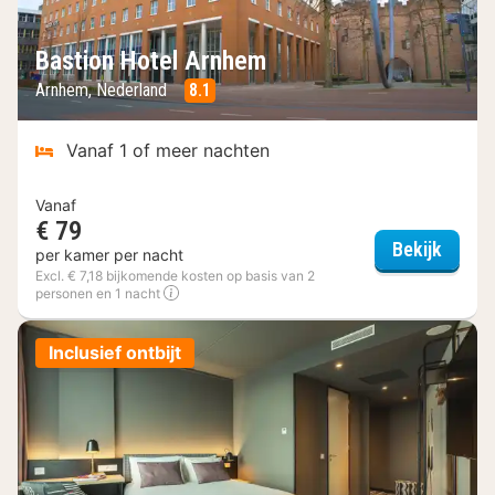
Bastion Hotel Arnhem
Arnhem, Nederland
8.1
Vanaf 1 of meer nachten
Vanaf
€ 79
Bastio
Bekijk
per kamer per nacht
Excl. € 7,18 bijkomende kosten op basis van 2
personen en 1 nacht
Inclusief ontbijt