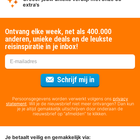
extra's
Ontvang elke week, net als 400.000
anderen, unieke deals en de leukste
reisinspiratie in je inbox!
Voor de nieuws
Schrijf mij in
Persoonsgegevens worden verwerkt volgens ons
privacy
statement
. Wil je de nieuwsbrief niet meer ontvangen? Dan kun
je je altijd gemakkelijk uitschrijven door onderaan de
nieuwsbrief op “afmelden” te klikken.
Je betaalt veilig en gemakkelijk via: