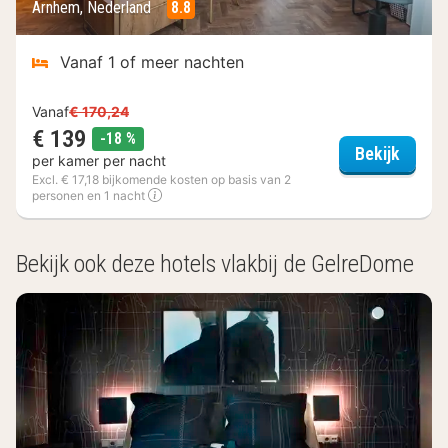
Arnhem, Nederland
8.8
Vanaf 1 of meer nachten
Vanaf
€ 170,24
€ 139
korting
-18 %
Hotel 
Bekijk
per kamer per nacht
Excl. € 17,18 bijkomende kosten op basis van 2
personen en 1 nacht
(3
hotels)
Bekijk ook deze hotels vlakbij de GelreDome