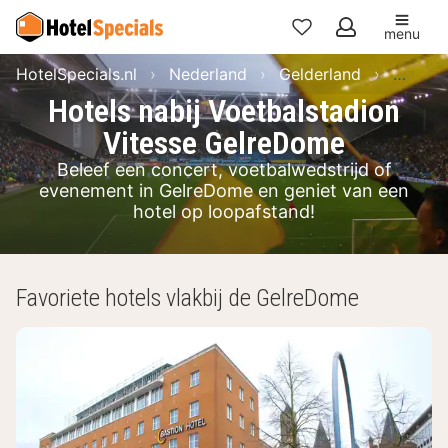
menu
Mijn
HotelSpecials.nl
Nederland
Gelderland
Arnhe
favorieten
Hotels nabij Voetbalstadion
Vitesse GelreDome
Beleef een concert, voetbalwedstrijd of
evenement in GelreDome en geniet van een
hotel op loopafstand!
Favoriete hotels vlakbij de GelreDome