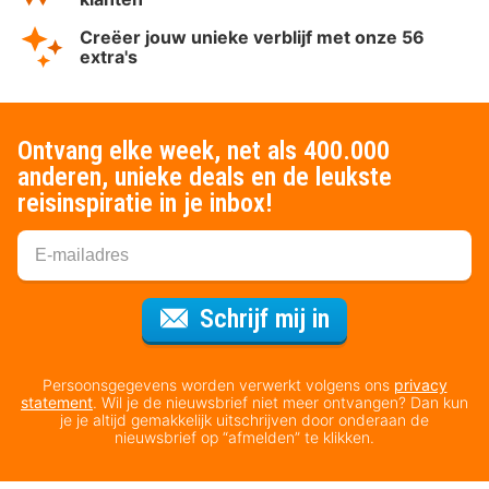
Creëer jouw unieke verblijf met onze 56
extra's
Ontvang elke week, net als 400.000
anderen, unieke deals en de leukste
reisinspiratie in je inbox!
Voor de nieuws
Schrijf mij in
Persoonsgegevens worden verwerkt volgens ons
privacy
statement
. Wil je de nieuwsbrief niet meer ontvangen? Dan kun
je je altijd gemakkelijk uitschrijven door onderaan de
nieuwsbrief op “afmelden” te klikken.