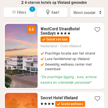
2
4-sterren hotels op Vlieland gevonden
1
Filters
Kaart
WestCord Strandhotel
8.0
1
Seeduyn
, 4 Sterren
nacht
Geniet van luxe
vanaf
€
Nederland
›
Oost-Vlieland
138,50
Prachtige locatie aan het strand
Luxe familiehotel op Vlieland
Geweldig wellness center met
zwembad
"De prachtige ligging , luxe, schone
kamers en vriendelijk personeel"
1
Secret Hotel Vlieland
nacht
, 4 Sterren
Goede wellness
vanaf