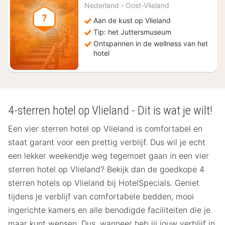
€
Nederland
›
Oost-Vlieland
128
Aan de kust op Vlieland
Tip: het Juttersmuseum
Ontspannen in de wellness van het
hotel
4-sterren hotel op Vlieland - Dit is wat je wilt!
Een vier sterren hotel op Vlieland is comfortabel en
staat garant voor een prettig verblijf. Dus wil je echt
een lekker weekendje weg tegemoet gaan in een vier
sterren hotel op Vlieland? Bekijk dan de goedkope 4
sterren hotels op Vlieland bij HotelSpecials. Geniet
tijdens je verblijf van comfortabele bedden, mooi
ingerichte kamers en alle benodigde faciliteiten die je
maar kunt wensen. Dus, wanneer heb jij jouw verblijf in