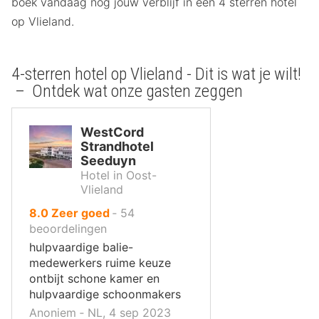
boek vandaag nog jouw verblijf in een 4 sterren hotel
op Vlieland.
4-sterren hotel op Vlieland - Dit is wat je wilt!
– Ontdek wat onze gasten zeggen
WestCord
Strandhotel
Seeduyn
Hotel in Oost-
Vlieland
uit
8.0
Zeer goed
‐
54
10
beoordelingen
,
hulpvaardige balie-
medewerkers ruime keuze
ontbijt schone kamer en
hulpvaardige schoonmakers
Anoniem ‐ NL, 4 sep 2023