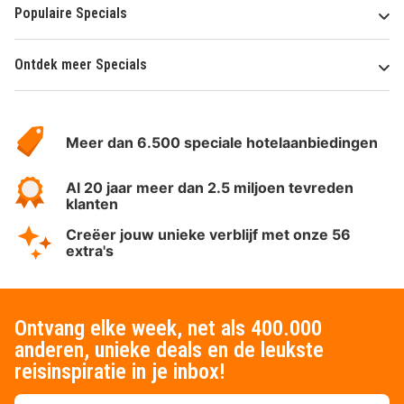
Populaire Specials
Ontdek meer Specials
Over
HotelSpecials
Meer dan 6.500 speciale hotelaanbiedingen
Al 20 jaar meer dan 2.5 miljoen tevreden
klanten
Creëer jouw unieke verblijf met onze 56
extra's
Ontvang elke week, net als 400.000
anderen, unieke deals en de leukste
reisinspiratie in je inbox!