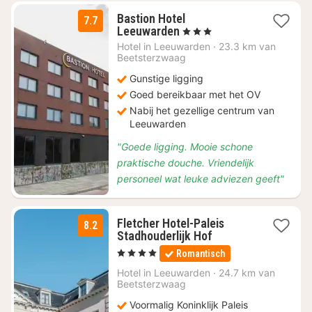
Bastion Hotel
7.7
1
Leeuwarden
, 3 Sterren
nacht
Hotel in
Leeuwarden
·
23.3 km van
vanaf
Beetsterzwaag
€
Gunstige ligging
79
Goed bereikbaar met het OV
Nabij het gezellige centrum van
Leeuwarden
"Goede ligging. Mooie schone
praktische douche. Vriendelijk
personeel wat leuke adviezen geeft"
Fletcher Hotel-Paleis
8.2
1
Stadhouderlijk Hof
nacht
, 4 Sterren
Romantisch
vanaf
€
Hotel in
Leeuwarden
·
24.7 km van
Beetsterzwaag
89
Voormalig Koninklijk Paleis