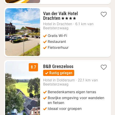
Van der Valk Hotel
1
Drachten
, 4 Sterren
nacht
Hotel in
Drachten
·
6.1 km van
vanaf
Beetsterzwaag
€
Gratis Wi-Fi
81,82
Restaurant
Fietsverhuur
2
B&B Grenzeloos
8.7
nachten
Rustig gelegen
vanaf
€
Hotel in
Doldersum
·
22.1 km van
Beetsterzwaag
157,50
Benedenkamers eigen terras
Bosrijke omgeving voor wandelen
en fietsen
Ideaal voor groepen