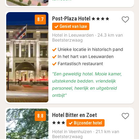
1
Post-Plaza Hotel
, 4 Sterren
8.7
nacht
Geniet van luxe
vanaf
€
Hotel in
Leeuwarden
·
24.3 km van
Beetsterzwaag
122,50
Unieke locatie in historisch pand
In het hart van Leeuwarden
Fantastisch restaurant
"Een geweldig hotel. Mooie kamer,
uitstekende bedden. vriendelijk
personeel, heerlijk en uitgebreid
ontbijt"
1
Hotel Bitter en Zoet
8.8
nacht
, 3 Sterren
Bijzonder hotel
vanaf
€
Hotel in
Veenhuizen
·
21.1 km van
Beetsterzwaag
127,50