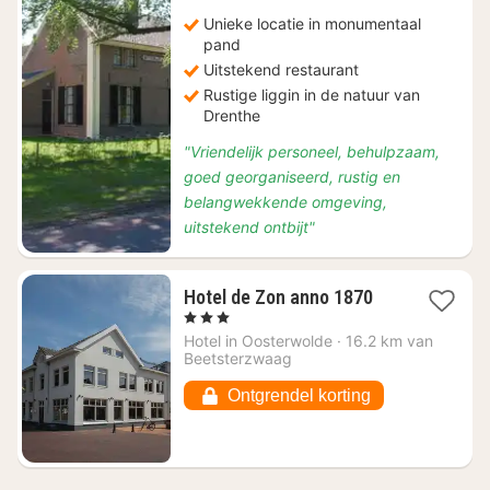
Unieke locatie in monumentaal
pand
Uitstekend restaurant
Rustige liggin in de natuur van
Drenthe
"Vriendelijk personeel, behulpzaam,
goed georganiseerd, rustig en
belangwekkende omgeving,
uitstekend ontbijt"
1
Hotel de Zon anno 1870
nacht
, 3 Sterren
vanaf
Hotel in
Oosterwolde
·
16.2 km van
€
Beetsterzwaag
21,57
Ontgrendel korting