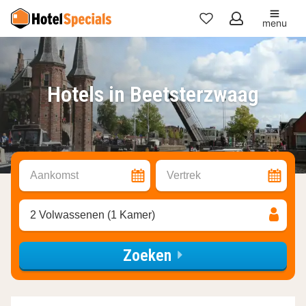
menu
Mijn
favorieten
Hotels in Beetsterzwaag
Aankomst
Vertrek
2 Volwassenen (1 Kamer)
Zoeken