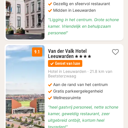
Gezellig en sfeervol restaurant
Midden in Leeuwarden
"Ligging in het centrum. Grote schone
kamer. Vriendelijk en behulpzaam
personeel"
Van der Valk Hotel
9.1
1
Leeuwarden
, 4 Sterren
nacht
Geniet van luxe
vanaf
€
Hotel in
Leeuwarden
·
21.8 km van
Beetsterzwaag
99,08
Aan de rand van het centrum
Gratis parkeergelegenheid
Wellnessruimte
"heel gastvrij personeel, nette schone
kamer, geweldig restaurant, zeer
uitgebreid ontbijt, kortom heel
tevreden!"