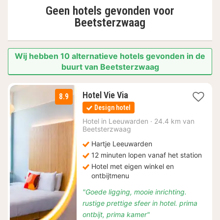
Geen hotels gevonden voor
Beetsterzwaag
Wij hebben 10 alternatieve hotels gevonden in de
buurt van Beetsterzwaag
1
Hotel Vie Via
8.9
nacht
Design hotel
vanaf
€
Hotel in
Leeuwarden
·
24.4 km van
Beetsterzwaag
104,80
Hartje Leeuwarden
12 minuten lopen vanaf het station
Hotel met eigen winkel en
ontbijtmenu
"Goede ligging, mooie inrichting.
rustige prettige sfeer in hotel. prima
ontbijt, prima kamer"