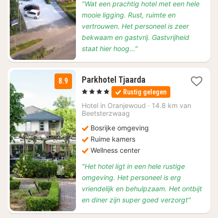
"Wat een prachtig hotel met een hele
mooie ligging. Rust, ruimte en
vertrouwen. Het personeel is zeer
bekwaam en gastvrij. Gastvrijheid
staat hier hoog..."
1
Parkhotel Tjaarda
8.9
nacht
, 4 Sterren
Rustig gelegen
vanaf
€
Hotel in
Oranjewoud
·
14.8 km van
Beetsterzwaag
144,50
Bosrijke omgeving
Ruime kamers
Wellness center
"Het hotel ligt in een hele rustige
omgeving. Het personeel is erg
vriendelijk en behulpzaam. Het ontbijt
en diner zijn super goed verzorgt"