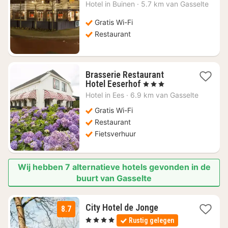
nacht
Hotel in
Buinen
·
5.7 km van Gasselte
vanaf
€
Gratis Wi-Fi
115,70
Restaurant
Brasserie Restaurant
1
Hotel Eeserhof
, 3 Sterren
nacht
Hotel in
Ees
·
6.9 km van Gasselte
vanaf
€
Gratis Wi-Fi
85,98
Restaurant
Fietsverhuur
Wij hebben 7 alternatieve hotels gevonden in de
buurt van Gasselte
1
City Hotel de Jonge
8.7
nacht
, 4 Sterren
Rustig gelegen
vanaf