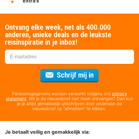
extra's
Ontvang elke week, net als 400.000
anderen, unieke deals en de leukste
reisinspiratie in je inbox!
Voor de nieuws
Schrijf mij in
Persoonsgegevens worden verwerkt volgens ons
privacy
statement
. Wil je de nieuwsbrief niet meer ontvangen? Dan kun
je je altijd gemakkelijk uitschrijven door onderaan de
nieuwsbrief op “afmelden” te klikken.
Je betaalt veilig en gemakkelijk via: