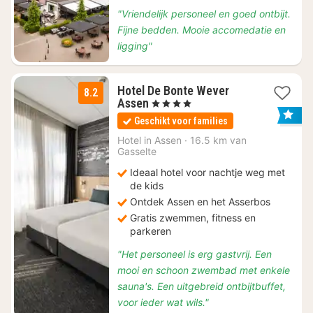
"Vriendelijk personeel en goed ontbijt.
Fijne bedden. Mooie accomedatie en
ligging"
Hotel De Bonte Wever
8.2
3
Assen
, 4 Sterren
nachten
Geschikt voor families
vanaf
€
Hotel in
Assen
·
16.5 km van
Gasselte
89
Ideaal hotel voor nachtje weg met
de kids
Ontdek Assen en het Asserbos
Gratis zwemmen, fitness en
parkeren
"Het personeel is erg gastvrij. Een
mooi en schoon zwembad met enkele
sauna's. Een uitgebreid ontbijtbuffet,
voor ieder wat wils."