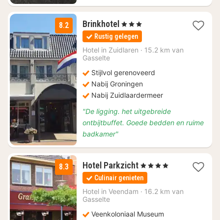
1
Brinkhotel
, 3 Sterren
8.2
nacht
Rustig gelegen
vanaf
€
Hotel in
Zuidlaren
·
15.2 km van
Gasselte
92
Stijlvol gerenoveerd
Nabij Groningen
Nabij Zuidlaardermeer
"De ligging. het uitgebreide
ontbijtbuffet. Goede bedden en ruime
badkamer"
3
Hotel Parkzicht
, 4 Sterren
8.3
nachten
Culinair genieten
vanaf
€
Hotel in
Veendam
·
16.2 km van
Gasselte
110
Veenkoloniaal Museum