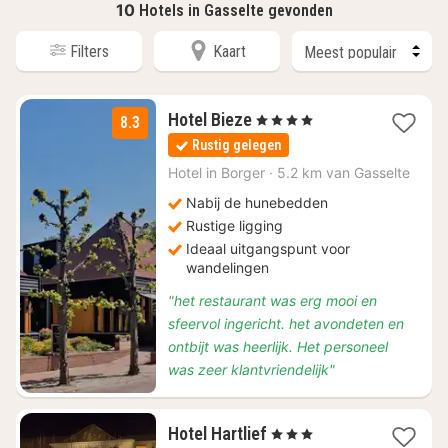
10
Hotels in Gasselte gevonden
Filters
Kaart
3
Hotel Bieze
, 4 Sterren
8.3
nachten
Rustig gelegen
vanaf
€
Hotel in
Borger
·
5.2 km van Gasselte
83,20
Nabij de hunebedden
Rustige ligging
Ideaal uitgangspunt voor
wandelingen
"het restaurant was erg mooi en
sfeervol ingericht. het avondeten en
ontbijt was heerlijk. Het personeel
was zeer klantvriendelijk"
1
Hotel Hartlief
, 3 Sterren