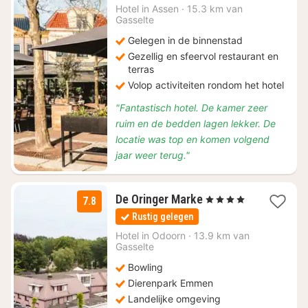
€
Hotel in
Assen
·
15.3 km van
Gasselte
99
Gelegen in de binnenstad
Gezellig en sfeervol restaurant en
terras
Volop activiteiten rondom het hotel
"Fantastisch hotel. De kamer zeer
ruim en de bedden lagen lekker. De
locatie was top en komen volgend
jaar weer terug."
1
De Oringer Marke
, 4 Sterren
7.8
nacht
Rustig gelegen
vanaf
€
Hotel in
Odoorn
·
13.9 km van
Gasselte
99
Bowling
Dierenpark Emmen
Landelijke omgeving