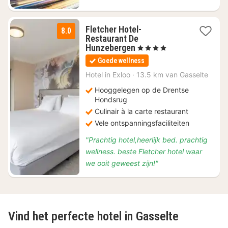
Fletcher Hotel-
8.0
Restaurant De
1
Hunzebergen
, 4 Sterren
nacht
Goede wellness
vanaf
€
Hotel in
Exloo
·
13.5 km van Gasselte
89
Hooggelegen op de Drentse
Hondsrug
Culinair à la carte restaurant
Vele ontspanningsfaciliteiten
"Prachtig hotel,heerlijk bed. prachtig
wellness. beste Fletcher hotel waar
we ooit geweest zijn!"
Vind het perfecte hotel in Gasselte