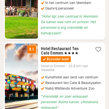
In het centrum van Veendam
Gastvrij personeel
"Hotel ligt zeer centraal in Veendam.
De kamer was ruim en schoon. Het
personeel is erg vriendelijk en
behulpzaam"
Hotel Restaurant Ten
8.1
1
Cate Emmen
, 4 Sterren
nacht
Bijzonder hotel
vanaf
€
Hotel in
Emmen
·
22.9 km van
Gasselte
103
Kunsthotel aan rand van centrum
Restaurant ten Cate & Beautysalon
Nabij Wildlands Adventure Zoo
"Vriendelijk en zeer adequaat
personeel. Ruime kamer. Uitstekend
restaurant"