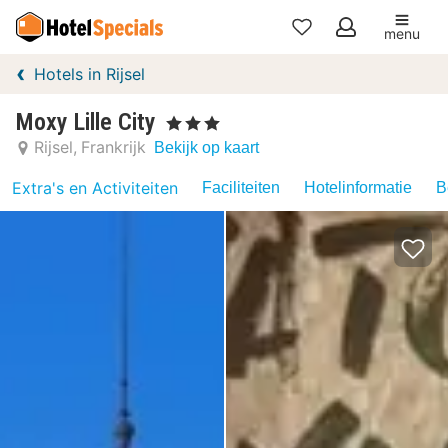
menu
Mijn
Hotels in Rijsel
favorieten
Moxy Lille City
, 3 Sterren
Rijsel
Frankrijk
Bekijk op kaart
Extra's en Activiteiten
Faciliteiten
Hotelinformatie
B