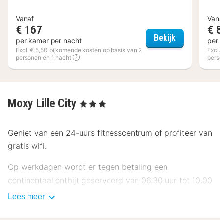
Vanaf
Van
€ 167
€ 
Hotel Carlton
Bekijk
per kamer per nacht
per
Excl. € 5,50 bijkomende kosten op basis van 2
Excl
personen en 1 nacht
pers
Moxy Lille City
, 3 Sterren
Geniet van een 24-uurs fitnesscentrum of profiteer van
gratis wifi.
Op werkdagen wordt er tegen betaling een
continentaal ontbijt geserveerd van 06.30 uur tot 10.00
uur en in het weekend is dit beschikbaar van 06.30 uur
Lees meer
tot 10.30 uur.