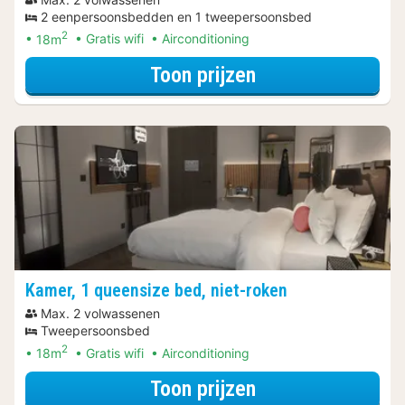
2 eenpersoonsbedden en 1 tweepersoonsbed
2
18m
Gratis wifi
Airconditioning
voor Ontdek de 
Toon prijzen
Kamer, 1 queensize bed, niet-roken
Max. 2 volwassenen
Tweepersoonsbed
2
18m
Gratis wifi
Airconditioning
voor Ontdek de 
Toon prijzen