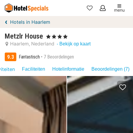
menu
Mijn
Hotels in Haarlem
favorieten
Metzlr House
, 4 Sterren
Haarlem
Nederland
- Bekijk op kaart
9.3
Fantastisch
7 Beoordelingen
iteiten
Faciliteiten
Hotelinformatie
Beoordelingen (7)