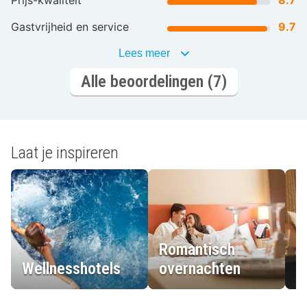
Prijs-kwaliteit
8.7
Gastvrijheid en service
9.7
Lees meer
Alle beoordelingen (7)
Laat je inspireren
Romantisch
Wellnesshotels
overnachten
L