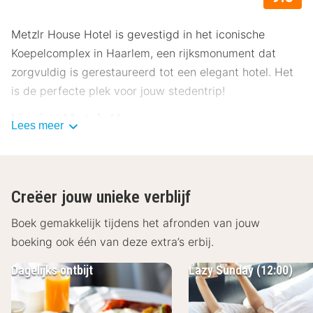
Metzlr House Hotel is gevestigd in het iconische
Koepelcomplex in Haarlem, een rijksmonument dat
zorgvuldig is gerestaureerd tot een elegant hotel. Het
is de perfecte plek voor jouw stedentrip!
Ligging Metzlr House
Lees meer
Metzlr House bevindt zich op slechts een korte
loopafstand van het historische centrum van Haarlem.
In de directe omgeving vind je diverse
Creëer jouw unieke verblijf
bezienswaardigheden, zoals het Frans Hals Museum,
het Teylers Museum en de Grote Markt. Daarnaast
Boek gemakkelijk tijdens het afronden van jouw
biedt de nabijheid van het station gemakkelijke
boeking ook één van deze extra’s erbij.
toegang tot andere steden en attracties in de regio.
Dagelijks ontbijt
Lazy Sunday (12:00)
Bezienswaardigheden in de buurt zijn:
Teylers Museum (750 m)