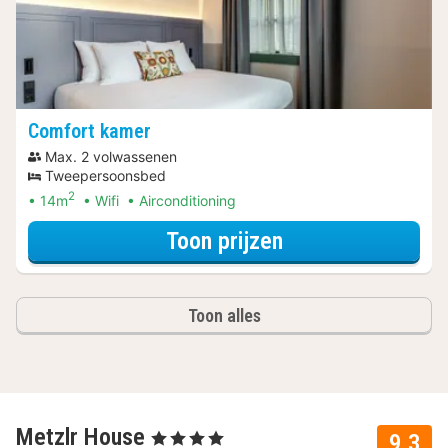
Comfort kamer
Max. 2 volwassenen
Tweepersoonsbed
2
14m
Wifi
Airconditioning
voor Late Check
Toon prijzen
Toon alles
Metzlr House
, 4 Sterren
9.3