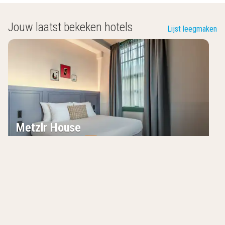
Jouw laatst bekeken hotels
Lijst leegmaken
Metzlr House
Haarlem
,
Nederland
9.3
/10
Gerestaureerde voormalige gevangenis
Op loopafstand van het centrum
Gezellige en smaakvolle inrichting