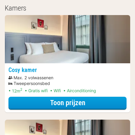
Kamers
Cosy kamer
Max. 2 volwassenen
Tweepersoonsbed
2
12m
Gratis wifi
Wifi
Airconditioning
voor Late Check
Toon prijzen