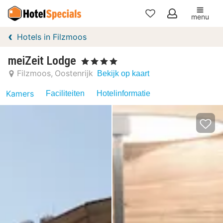
menu
Mijn
Hotels in Filzmoos
favorieten
meiZeit Lodge
, 4 Sterren
Filzmoos
Oostenrijk
Bekijk op kaart
Kamers
Faciliteiten
Hotelinformatie