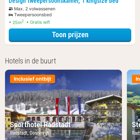
Design tweepersoonskamer, 1 kingsize bed
Max. 2 volwassenen
Tweepersoonsbed
2
25m
Gratis wifi
voor Design twee
Toon prijzen
Hotels in de buurt
Inclusief ontbijt
I
Sporthotel Radstadt
St
Radstadt, Oostenrijk
Rads