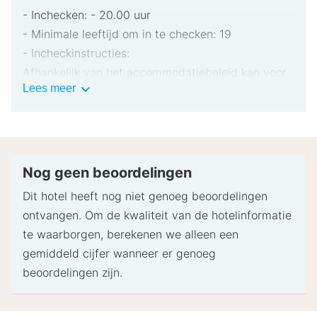
- Inchecken: - 20.00 uur
- Minimale leeftijd om in te checken: 19
- Incheckinstructies:
Afhankelijk van het accommodatiebeleid kan voor
Belangrijke
Lees meer
extra personen een toeslag in rekening worden
informatie
gebracht.
Bij het inchecken dien je mogelijk een erkend
identiteitsbewijs met foto en een creditcard,
pinpas of borgsom in contanten te verstrekken
Nog geen beoordelingen
voor incidentele kosten.
Dit hotel heeft nog niet genoeg beoordelingen
Speciale verzoeken worden onder voorbehoud van
ontvangen. Om de kwaliteit van de hotelinformatie
beschikbaarheid bij het inchecken ingewilligd.
te waarborgen, berekenen we alleen een
Hiervoor kunnen extra kosten in rekening worden
gemiddeld cijfer wanneer er genoeg
gebracht. Speciale verzoeken kunnen niet worden
beoordelingen zijn.
gegarandeerd.
Neem vooraf contact op met de accommodatie