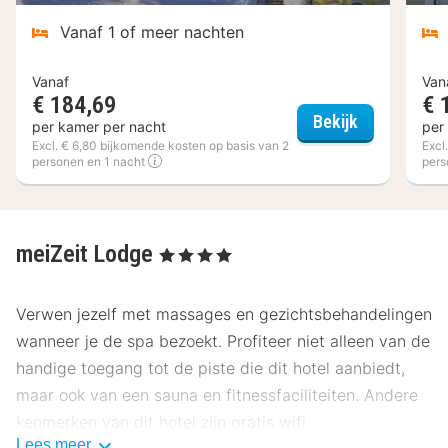
Vanaf 1 of meer nachten
Vanaf
Van
€ 184,69
€ 
Sporthotel 
Bekijk
per kamer per nacht
per
Excl. € 6,80 bijkomende kosten op basis van 2
Excl
personen en 1 nacht
pers
meiZeit Lodge
, 4 Sterren
Verwen jezelf met massages en gezichtsbehandelingen
wanneer je de spa bezoekt. Profiteer niet alleen van de
handige toegang tot de piste die dit hotel aanbiedt,
maar ook van een sauna en fitnessfaciliteiten. Andere
kenmerken van dit hotel zijn gratis wifi,
Lees meer