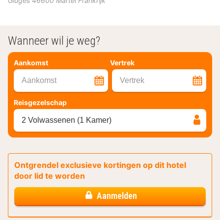
Gluges
46600
Martel
Frankrijk
Wanneer wil je weg?
Aankomst
Vertrek
Aankomst
Vertrek
Reisgezelschap
2 Volwassenen (1 Kamer)
Ontgrendel exclusieve kortingen op dit hotel
door lid te worden
Aanmelden