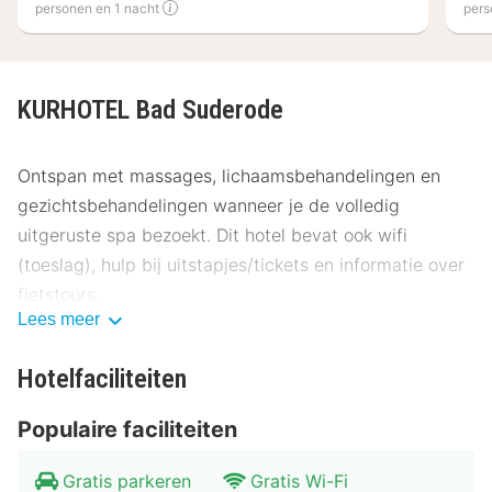
personen en 1 nacht
pers
KURHOTEL Bad Suderode
Ontspan met massages, lichaamsbehandelingen en
gezichtsbehandelingen wanneer je de volledig
uitgeruste spa bezoekt. Dit hotel bevat ook wifi
(toeslag), hulp bij uitstapjes/tickets en informatie over
fietstours.
Lees meer
Gasten van KURHOTEL Bad Suderode kunnen genieten
van een deugddoende maaltijd in het restaurant.
Hotelfaciliteiten
Dagelijks kun je van 08.00 uur tot 10.00 uur genieten
Populaire faciliteiten
van een gratis ontbijtbuffet.
Deze accommodatie is van 24 december 2024 tot 30
Gratis parkeren
Gratis Wi-Fi