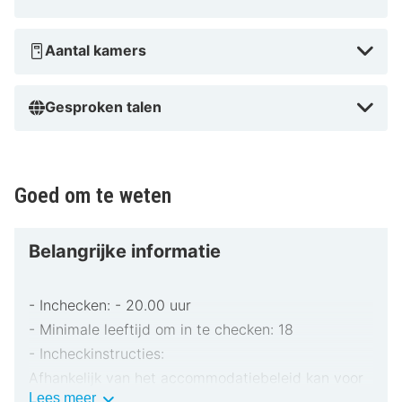
Aantal kamers
Gesproken talen
Goed om te weten
Belangrijke informatie
- Inchecken: - 20.00 uur
- Minimale leeftijd om in te checken: 18
- Incheckinstructies:
Afhankelijk van het accommodatiebeleid kan voor
Belangrijke
Lees meer
extra personen een toeslag in rekening worden