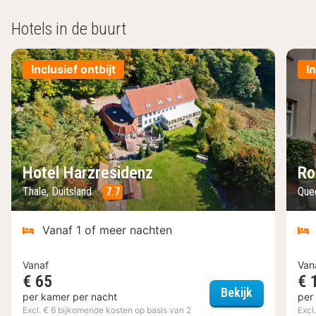
Hotels in de buurt
Inclusief ontbijt
I
Hotel Harzresidenz
Ro
Thale, Duitsland
7.7
Qued
Vanaf 1 of meer nachten
Vanaf
Van
€ 65
€ 
Hotel Harzr
Bekijk
per kamer per nacht
per
Excl. € 6 bijkomende kosten op basis van 2
Excl