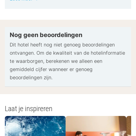
informatie
gebracht.
Bij het inchecken dien je mogelijk een erkend
identiteitsbewijs met foto en een creditcard,
pinpas of borgsom in contanten te verstrekken
Nog geen beoordelingen
voor incidentele kosten.
Dit hotel heeft nog niet genoeg beoordelingen
Speciale verzoeken worden onder voorbehoud van
ontvangen. Om de kwaliteit van de hotelinformatie
beschikbaarheid bij het inchecken ingewilligd.
te waarborgen, berekenen we alleen een
Hiervoor kunnen extra kosten in rekening worden
gemiddeld cijfer wanneer er genoeg
gebracht. Speciale verzoeken kunnen niet worden
beoordelingen zijn.
gegarandeerd.
Deze accommodatie accepteert bekende
creditcards, pinpassen en contante betalingen.
Laat je inspireren
- Speciale instructies:
De receptie is dagelijks geopend van 09.00 uur tot
18.00 uur.