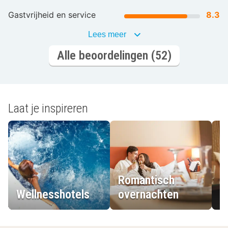
Gastvrijheid en service
8.3
Lees meer
Alle beoordelingen (52)
Laat je inspireren
Romantisch
Wellnesshotels
overnachten
L