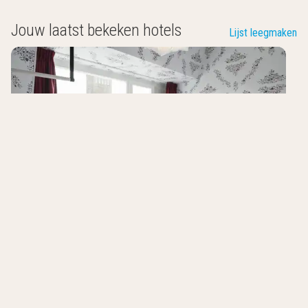
Jouw laatst bekeken hotels
Lijst leegmaken
Kaboom Maastricht
Maastricht
,
Nederland
7.9
/10
Nieuw hotel
Hartje centrum
Kamers met regendouche