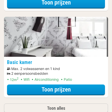
voor Basic Urban
Toon prijzen
Basic kamer
Max. 2 volwassenen en 1 kind
2 eenpersoonsbedden
2
12m
Wifi
Airconditioning
Patio
voor Late Check
Toon prijzen
Toon alles