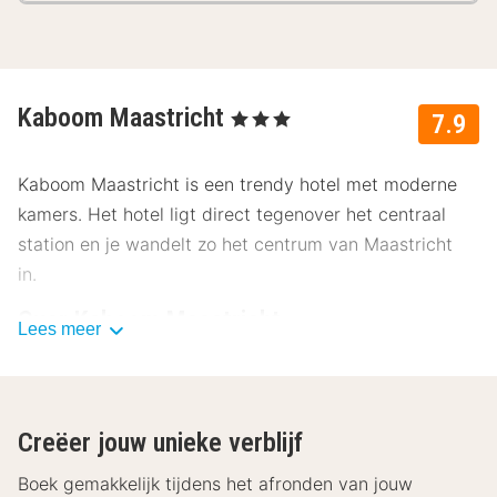
Kaboom Maastricht
, 3 Sterren
7.9
Kaboom Maastricht is een trendy hotel met moderne
kamers. Het hotel ligt direct tegenover het centraal
station en je wandelt zo het centrum van Maastricht
in.
Over Kaboom Maastricht
Lees meer
Direct tegenover het centraal station van Maastricht
vind je het frisse Kaboom Maastricht. Neem plaats op
een van de vele terrassen of ga gezellig shoppen in de
Creëer jouw unieke verblijf
binnenstad!
Boek gemakkelijk tijdens het afronden van jouw