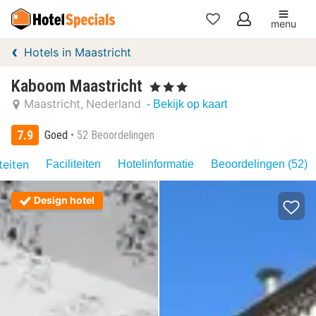
menu
Mijn
Hotels in Maastricht
favorieten
Kaboom Maastricht
, 3 Sterren
Maastricht
Nederland
- Bekijk op kaart
7.9
Goed
52 Beoordelingen
teiten
Faciliteiten
Hotelinformatie
Beoordelingen (52)
Design hotel