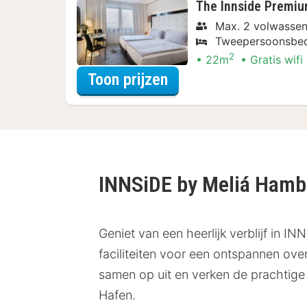
The Innside Premi
Max. 2 volwassen
Tweepersoonsbe
2
22m
Gratis wifi
voor Voordeel Specia
Toon prijzen
INNSiDE by Meliá Ham
Geniet van een heerlijk verblijf in 
faciliteiten voor een ontspannen over
samen op uit en verken de prachtig
Hafen.