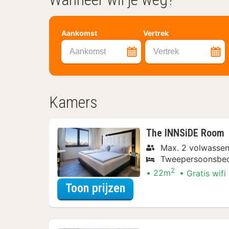
Aankomst
Vertrek
Aankomst
Vertrek
Kamers
The INNSiDE Room
Max. 2 volwassen
Tweepersoonsbe
2
22m
Gratis wifi
voor Late Check-out 
Toon prijzen