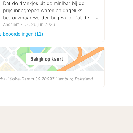
Dat de drankjes uit de minibar bij de
prijs inbegrepen waren en dagelijks
betrouwbaar werden bijgevuld. Dat de
kamer licht en schoon was.
Anoniem ‐ DE, 26 jun 2026
le beoordelingen (11)
Bekijk op kaart
cha-Lübke-Damm 30
20097
Hamburg
Duitsland