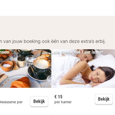
n van jouw boeking ook één van deze extra’s erbij.
nsion
Late check-out 1 uur langer
€ 15
La
Bekijk
ntbijt
Halfpension
Bekijk
olwassene per
per kamer