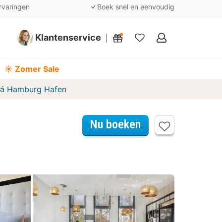
rvaringen
Boek snel en eenvoudig
Klantenservice
Mijn
favorieten
☀️ Zomer Sale
iá Hamburg Hafen
Nu boeken