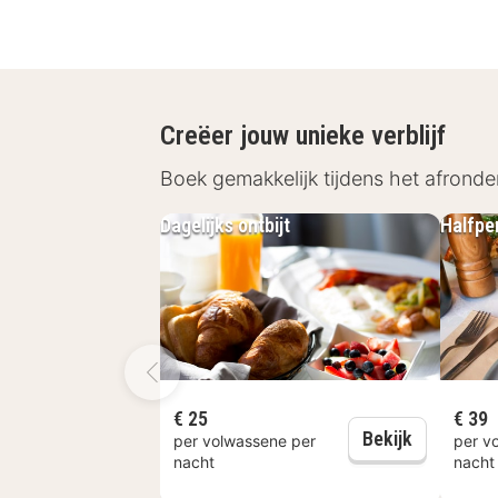
Creëer jouw unieke verblijf
Boek gemakkelijk tijdens het afronde
Dagelijks ontbijt
Halfpe
€ 25
€ 39
Dagelijks o
Bekijk
per volwassene per
per v
nacht
nacht