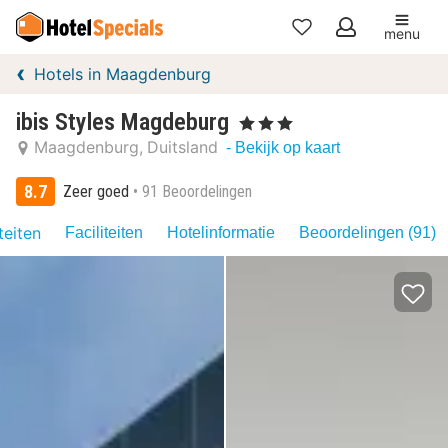
menu
Mijn
Hotels in Maagdenburg
favorieten
ibis Styles Magdeburg
, 3 Sterren
Maagdenburg
Duitsland
- Bekijk op kaart
8.7
Zeer goed
91 Beoordelingen
teiten
Faciliteiten
Hotelinformatie
Beoordelingen (91)