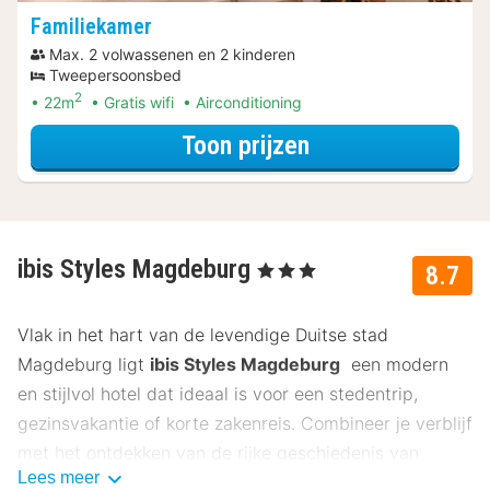
Familiekamer
Max. 2 volwassenen en 2 kinderen
Tweepersoonsbed
2
22m
Gratis wifi
Airconditioning
voor Familiekame
Toon prijzen
ibis Styles Magdeburg
, 3 Sterren
8.7
Vlak in het hart van de levendige Duitse stad
Magdeburg ligt
ibis Styles Magdeburg
een modern
en stijlvol hotel dat ideaal is voor een stedentrip,
gezinsvakantie of korte zakenreis. Combineer je verblijf
met het ontdekken van de rijke geschiedenis van
Lees meer
Magdeburg, de culturele bezienswaardigheden en de