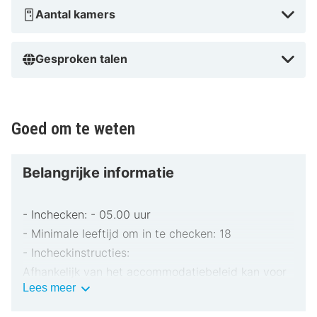
Aantal kamers
Gesproken talen
Goed om te weten
Belangrijke informatie
- Inchecken: - 05.00 uur
- Minimale leeftijd om in te checken: 18
- Incheckinstructies:
Afhankelijk van het accommodatiebeleid kan voor
Belangrijke
Lees meer
extra personen een toeslag in rekening worden
informatie
gebracht.