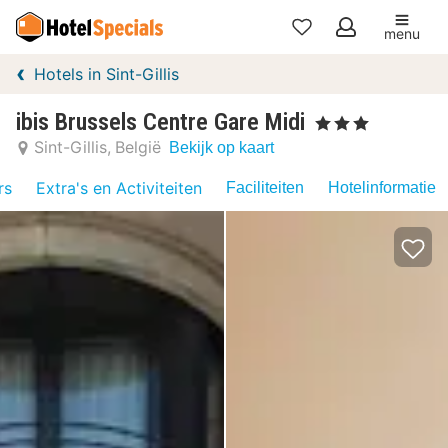
menu
Mijn
Hotels in Sint-Gillis
favorieten
ibis Brussels Centre Gare Midi
, 3 Sterren
Sint-Gillis
België
Bekijk op kaart
rs
Extra's en Activiteiten
Faciliteiten
Hotelinformatie