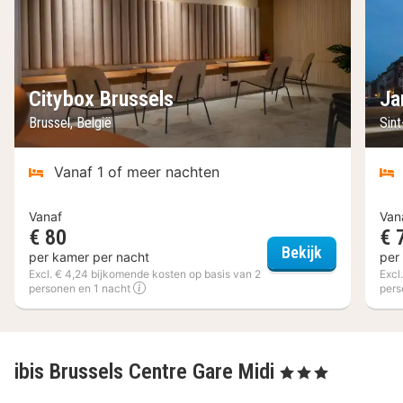
Citybox Brussels
Ja
Brussel, België
Sint
Vanaf 1 of meer nachten
Vanaf
Van
€ 80
€ 
Citybox Bru
Bekijk
per kamer per nacht
per
Excl. € 4,24 bijkomende kosten op basis van 2
Excl
personen en 1 nacht
pers
ibis Brussels Centre Gare Midi
, 3 Sterren