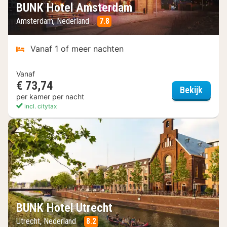
BUNK Hotel Amsterdam
Amsterdam, Nederland
7.8
Vanaf 1 of meer nachten
Vanaf
€ 73,74
BUNK 
Bekijk
per kamer per nacht
incl. citytax
BUNK Hotel Utrecht
Utrecht, Nederland
8.2