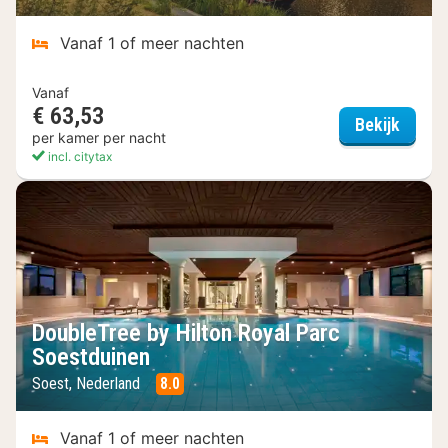
Vanaf 1 of meer nachten
Vanaf
€ 63,53
BUNK H
Bekijk
per kamer per nacht
incl. citytax
DoubleTree by Hilton Royal Parc
Soestduinen
Soest, Nederland
8.0
Vanaf 1 of meer nachten