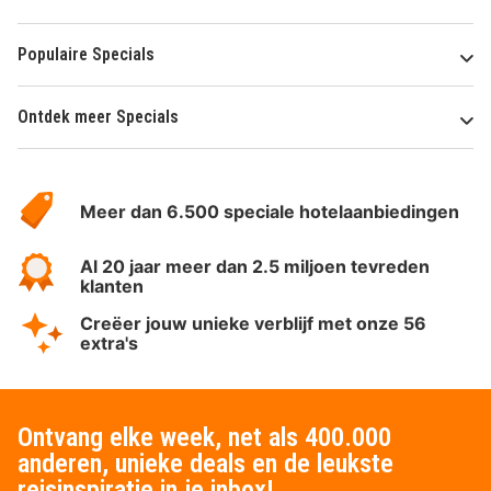
Populaire Specials
Ontdek meer Specials
Over
HotelSpecials
Meer dan 6.500 speciale hotelaanbiedingen
Al 20 jaar meer dan 2.5 miljoen tevreden
klanten
Creëer jouw unieke verblijf met onze 56
extra's
Ontvang elke week, net als 400.000
anderen, unieke deals en de leukste
reisinspiratie in je inbox!