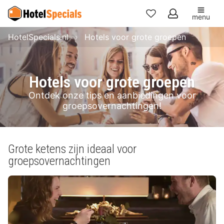
menu
Mijn
HotelSpecials.nl
Hotels voor grote groepen
favorieten
Hotels voor grote groepen
Ontdek onze tips en aanbiedingen voor
groepsovernachtingen!
Grote ketens zijn ideaal voor
groepsovernachtingen