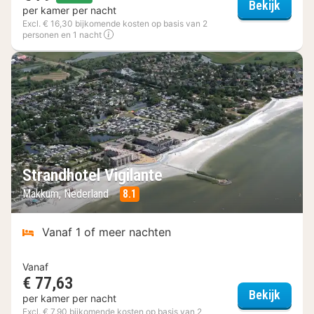
Fletch
Bekijk
per kamer per nacht
Excl. € 16,30 bijkomende kosten op basis van 2
personen en 1 nacht
Strandhotel Vigilante
Makkum, Nederland
8.1
Vanaf 1 of meer nachten
Vanaf
€ 77,63
Strand
Bekijk
per kamer per nacht
Excl. € 7,90 bijkomende kosten op basis van 2