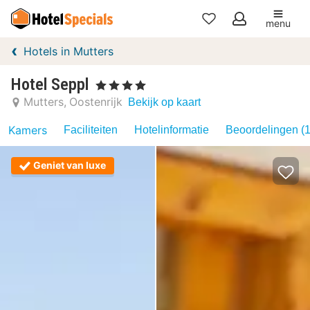
menu
Mijn
Hotels in Mutters
favorieten
Hotel Seppl
, 4 Sterren
Mutters
Oostenrijk
Bekijk op kaart
Kamers
Faciliteiten
Hotelinformatie
Beoordelingen (1
Geniet van luxe