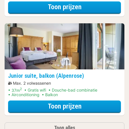
voor Klassieke t
Toon prijzen
Junior suite, balkon (Alpenrose)
Max. 2 volwassenen
2
37m
Gratis wifi
Douche-bad combinatie
Airconditioning
Balkon
voor Junior suite
Toon prijzen
Toon alles