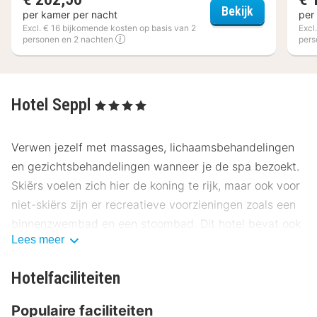
Hotel Das I
Bekijk
per kamer per nacht
per
Excl. € 16 bijkomende kosten op basis van 2
Excl
personen en 2 nachten
pers
Hotel Seppl
, 4 Sterren
Verwen jezelf met massages, lichaamsbehandelingen
en gezichtsbehandelingen wanneer je de spa bezoekt.
Skiërs voelen zich hier de koning te rijk, maar ook voor
niet-skiërs zijn er recreatieve voorzieningen zoals een
binnenzwembad en een stoombad. Dit hotel bevat ook
Lees meer
gratis wifi, conciërgeservices en een skiopslagruimte.
De gratis skishuttle brengt je in een wip naar de piste.
Hotelfaciliteiten
Geniet van een maaltijd in het restaurant of blijf op je
Populaire faciliteiten
kamer en profiteer in dit hotel van de roomservice