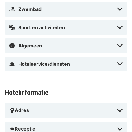
badjassen. Bij de voorzieningen horen een telefoon, net
Zwembad
zoals een kluis en een bureau.
Afstanden worden weergegeven tot op 0,1 mijl en
Sport en activiteiten
kilometer. Wipptal - 0,2 km Mutterer Alm-kabelbaan -
1,5 km Mutterer Alm Bahn - 1,9 km Skischans Bergisel -
Algemeen
3,5 km Tirol Panorama - 3,8 km Wiltener Basilika - 4,1
km Stift Wilten-klooster - 4,1 km Abdij van Wilten - 4,7
km Inn - 4,7 km Universiteit van Innsbruck - 4,8 km
Hotelservice/diensten
Landeskrankenhaus - Universitätskliniken Innsbruck -
4,8 km OlympiaWorld - 4,8 km Tivoli-Neu-stadion - 4,9
km Triomfpoort - 6 km Maria-Theresien-Strasse - 6,1
Hotelinformatie
km De voornaamste luchthaven voor Hotel Seppl is
Innsbruck (INN-Kranebitten) - 9,3 km
Adres
Hotel Seppl ligt in Mutters in een landelijke omgeving,
op 5 min. rijden van Wipptal en Mutterer Alm-
Receptie
kabelbaan. Dit hotel in luxe stijl ligt op 1,9 km van