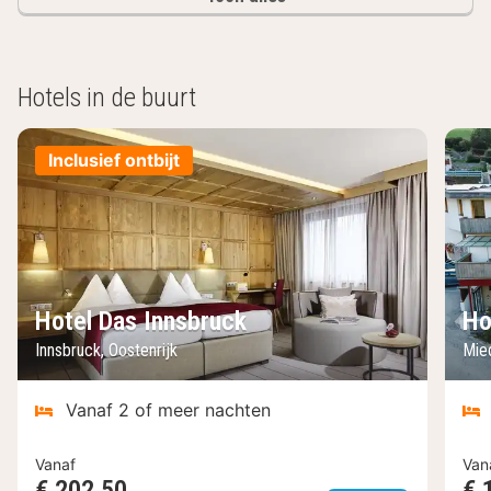
Hotels in de buurt
Inclusief ontbijt
Hotel Das Innsbruck
Ho
Innsbruck, Oostenrijk
Mied
Vanaf 2 of meer nachten
Vanaf
Van
€ 202,50
€ 