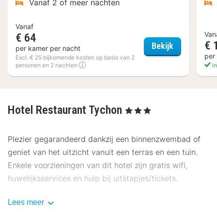
Vanaf 2 of meer nachten
Vanaf
Van
€ 64
€ 
Hotel Busc
Bekijk
per kamer per nacht
per
Excl. € 25 bijkomende kosten op basis van 2
personen en 2 nachten
in
Hotel Restaurant Tychon
, 3 Sterren
Plezier gegarandeerd dankzij een binnenzwembad of
geniet van het uitzicht vanuit een terras en een tuin.
Enkele voorzieningen van dit hotel zijn gratis wifi,
huwelijksservices en hulp bij uitstapjes/tickets.
Gasten van Hotel Restaurant Tychon kunnen genieten
Lees meer
van een deugddoende maaltijd bij Restaurant Tychon.