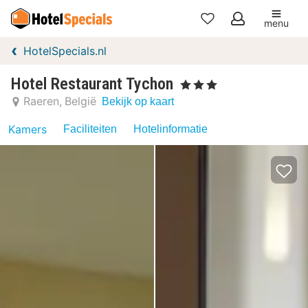
menu
Mijn
HotelSpecials.nl
favorieten
Hotel Restaurant Tychon
, 3 Sterren
Raeren
België
Bekijk op kaart
Kamers
Faciliteiten
Hotelinformatie