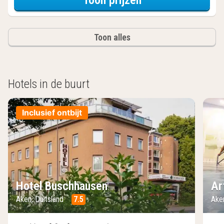
Toon alles
Hotels in de buurt
Inclusief ontbijt
Hotel Buschhausen
Ar
Aken, Duitsland
7.5
Ake