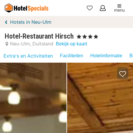
menu
Mijn
Hotels in Neu-Ulm
favorieten
Hotel-Restaurant Hirsch
, 4 Sterren
Neu-Ulm
Duitsland
Bekijk op kaart
Extra's en Activiteiten
Faciliteiten
Hotelinformatie
B