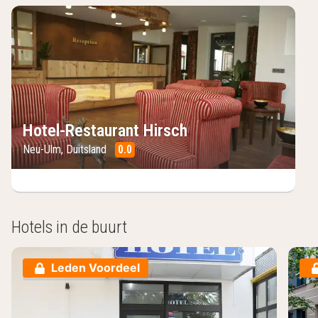
Hotel-Restaurant Hirsch
Neu-Ulm
,
Duitsland
0.0
/10
Hotels in de buurt
Leden Voordeel