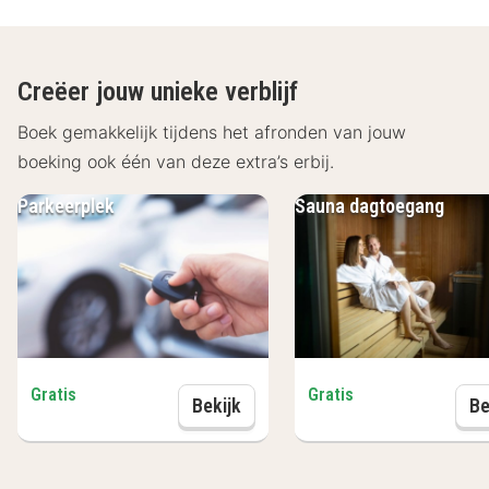
Gegarandeerd een heerlijke tijd bij Hotel-Restaurant
Hirsch.
Creëer jouw unieke verblijf
Boek gemakkelijk tijdens het afronden van jouw
boeking ook één van deze extra’s erbij.
Parkeerplek
Sauna dagtoegang
Gratis
Gratis
Parkeerplek
Bekijk
Be