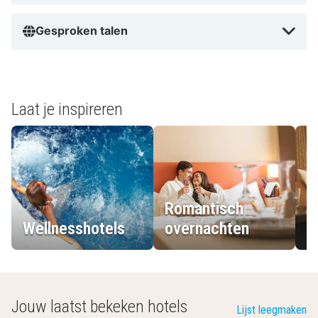
Gesproken talen
Laat je inspireren
Romantisch
Wellnesshotels
overnachten
L
Jouw laatst bekeken hotels
Lijst leegmaken