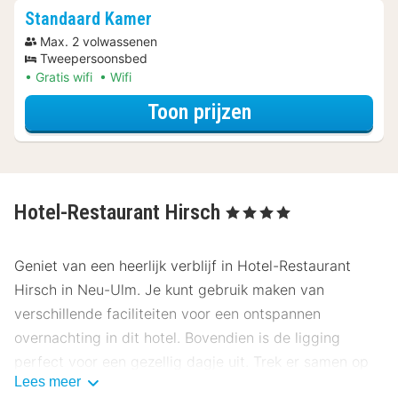
Standaard Kamer
Max. 2 volwassenen
Tweepersoonsbed
Gratis wifi
Wifi
voor Parkeer Ar
Toon prijzen
Hotel-Restaurant Hirsch
, 4 Sterren
Geniet van een heerlijk verblijf in Hotel-Restaurant
Hirsch in Neu-Ulm. Je kunt gebruik maken van
verschillende faciliteiten voor een ontspannen
overnachting in dit hotel. Bovendien is de ligging
perfect voor een gezellig dagje uit. Trek er samen op
Lees meer
uit en verken de prachtige omgeving van Neu-Ulm.