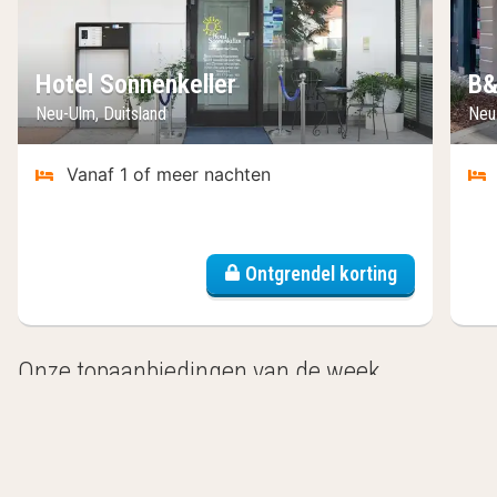
Hotel Sonnenkeller
B&
Neu-Ulm, Duitsland
Neu
Vanaf 1 of meer nachten
Ontgrendel korting
Onze topaanbiedingen van de week
Tijdelijke Special
Zomer Sale