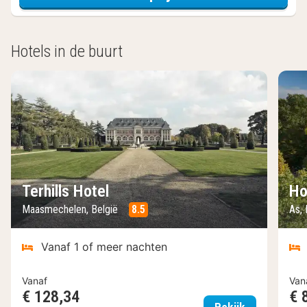
Hotels in de buurt
Terhills Hotel
Ho
Maasmechelen, België
8.5
As,
Vanaf 1 of meer nachten
Vanaf
Van
€ 128,34
€ 
Terhills Hote