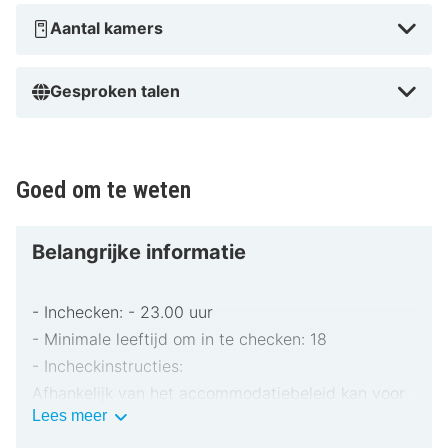
Barbarakerk en Maasmechelen Village Outlet. Dit hotel
Aantal kamers
ligt op 17,8 km van Vrijthof en op 4 km van Elaisa
Energetic Wellness.
Gesproken talen
In Eisden-Tuinwijk in Maasmechelen
Goed om te weten
Belangrijke informatie
- Inchecken: - 23.00 uur
- Minimale leeftijd om in te checken: 18
- Incheckinstructies:
Afhankelijk van het accommodatiebeleid kan voor
Belangrijke
Lees meer
extra personen een toeslag in rekening worden
informatie
gebracht.