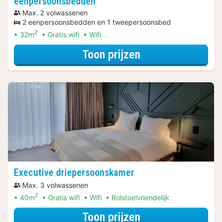
eenpersoonsbedden
Max. 2 volwassenen
2 eenpersoonsbedden en 1 tweepersoonsbed
2
32m
Gratis wifi
Wifi
voor Premium ka
Toon prijzen
Executive driepersoonskamer
Max. 3 volwassenen
2
40m
Gratis wifi
Wifi
Rolstoelvriendelijk
voor Executive d
Toon prijzen