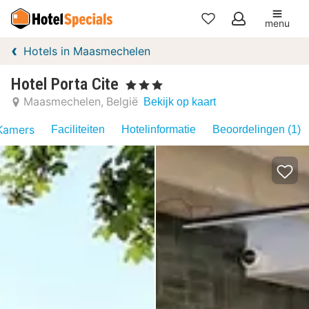
menu
Mijn
Hotels in Maasmechelen
favorieten
Hotel Porta Cite
, 3 Sterren
Maasmechelen
België
Bekijk op kaart
Kamers
Faciliteiten
Hotelinformatie
Beoordelingen (1)