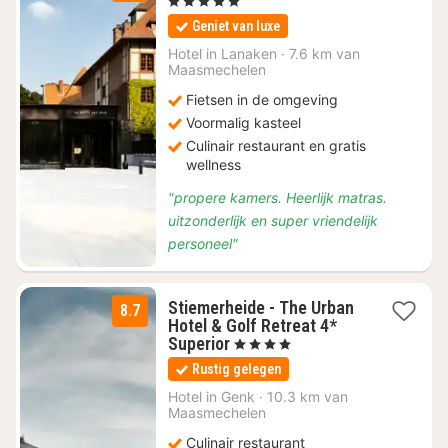
, 5 Sterren
vanaf
Geniet van luxe
€
235
Hotel in
Lanaken
·
7.6 km van
Maasmechelen
Fietsen in de omgeving
Voormalig kasteel
Culinair restaurant en gratis
wellness
"propere kamers. Heerlijk matras.
uitzonderlijk en super vriendelijk
personeel"
Stiemerheide - The Urban
8.7
Hotel & Golf Retreat 4*
1
Superior
, 4 Sterren
nacht
Rustig gelegen
vanaf
€
Hotel in
Genk
·
10.3 km van
Maasmechelen
113
Culinair restaurant