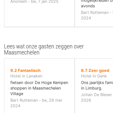
mogelijkheden om
Anoniem ‐ be, 7 jan 2025
avonds
Bart Rutteman ‐ 
2024
Lees wat onze gasten zeggen over
Maasmechelen
uit
uit
9.2
Fantastisch
8.7
Zeer goed
10
10
Hotel in Lanaken
Hotel in Genk
,
,
fietsen door De Hoge Kempen
Ons jaarlijks fa
shoppen in Maasmechelen
in Limburg.
Village
Johan De Bleser ‐
Bart Rutteman ‐ be, 28 mei
2026
2024