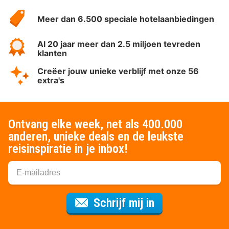
HotelSpecials
Meer dan 6.500 speciale hotelaanbiedingen
Al 20 jaar meer dan 2.5 miljoen tevreden
klanten
Creëer jouw unieke verblijf met onze 56
extra's
Ontvang elke week, net als 400.000
anderen, unieke deals en de leukste
reisinspiratie in je inbox!
Voor de nieuws
Schrijf mij in