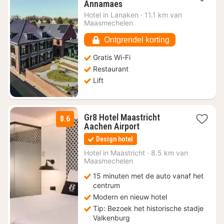
1
Annamaes
nacht
Hotel in
Lanaken
·
11.1 km van
vanaf
Maasmechelen
€
83,96
Ontgrendel korting
Gratis Wi-Fi
Restaurant
Lift
Gr8 Hotel Maastricht
8.6
1
Aachen Airport
nacht
Design hotel
vanaf
€
Hotel in
Maastricht
·
8.5 km van
Maasmechelen
105
15 minuten met de auto vanaf het
centrum
Modern en nieuw hotel
Tip: Bezoek het historische stadje
Valkenburg