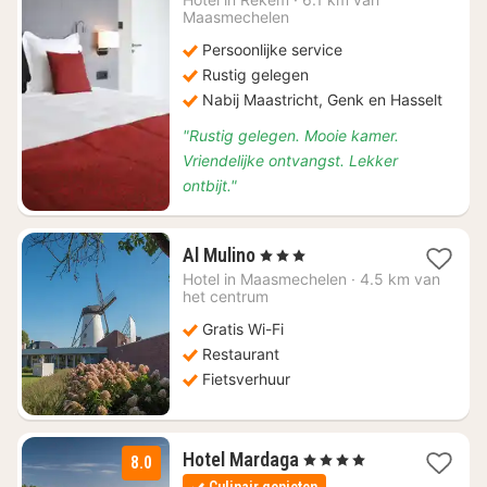
Maasmechelen
140,30
Persoonlijke service
Rustig gelegen
Nabij Maastricht, Genk en Hasselt
"Rustig gelegen. Mooie kamer.
Vriendelijke ontvangst. Lekker
ontbijt."
1
Al Mulino
, 3 Sterren
nacht
Hotel in
Maasmechelen
·
4.5 km van
vanaf
het centrum
€
Gratis Wi-Fi
107,14
Restaurant
Fietsverhuur
1
Hotel Mardaga
, 4 Sterren
8.0
nacht