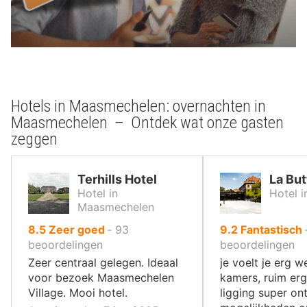
Hotels in Maasmechelen: overnachten in
Maasmechelen – Ontdek wat onze gasten
zeggen
Terhills Hotel
La But
Hotel in
Hotel 
Maasmechelen
uit
uit
8.5
Zeer goed
‐
93
9.2
Fantastisch
10
10
beoordelingen
beoordelingen
,
,
Zeer centraal gelegen. Ideaal
je voelt je erg 
voor bezoek Maasmechelen
kamers, ruim er
Village. Mooi hotel.
ligging super on