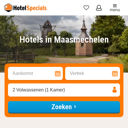
menu
Mijn
favorieten
Hotels in Maasmechelen
Aankomst
Vertrek
2 Volwassenen (1 Kamer)
Zoeken