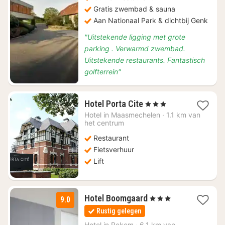
Gratis zwembad & sauna
Aan Nationaal Park & dichtbij Genk
"Uitstekende ligging met grote
parking . Verwarmd zwembad.
Uitstekende restaurants. Fantastisch
golfterrein"
1
Hotel Porta Cite
, 3 Sterren
nacht
Hotel in
Maasmechelen
·
1.1 km van
vanaf
het centrum
€
Restaurant
96,43
Fietsverhuur
Lift
1
Hotel Boomgaard
, 3 Sterren
9.0
nacht
Rustig gelegen
vanaf
€
Hotel in
Rekem
·
6.1 km van