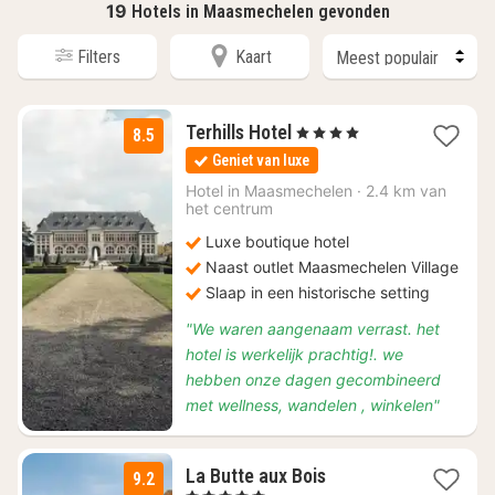
19
Hotels in Maasmechelen gevonden
Filters
Kaart
1
Terhills Hotel
, 4 Sterren
8.5
nacht
Geniet van luxe
vanaf
€
Hotel in
Maasmechelen
·
2.4 km van
het centrum
128,34
Luxe boutique hotel
Naast outlet Maasmechelen Village
Slaap in een historische setting
"We waren aangenaam verrast. het
hotel is werkelijk prachtig!. we
hebben onze dagen gecombineerd
met wellness, wandelen , winkelen"
1
La Butte aux Bois
9.2
nacht