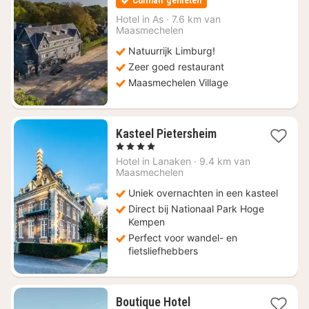
Culinair genieten
vanaf
€
Hotel in
As
·
7.6 km van
Maasmechelen
89,30
Natuurrijk Limburg!
Zeer goed restaurant
Maasmechelen Village
1
Kasteel Pietersheim
nacht
, 4 Sterren
vanaf
Hotel in
Lanaken
·
9.4 km van
€
Maasmechelen
189
Uniek overnachten in een kasteel
Direct bij Nationaal Park Hoge
Kempen
Perfect voor wandel- en
fietsliefhebbers
Boutique Hotel