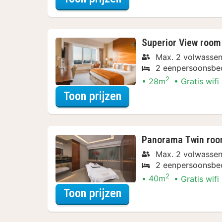
Superior View room
Max. 2 volwassen
2 eenpersoonsbe
2
28m
Gratis wifi
voor Relax Arrangem
Toon prijzen
Panorama Twin ro
Max. 2 volwassen
2 eenpersoonsbe
2
40m
Gratis wifi
voor Relax Arrangem
Toon prijzen