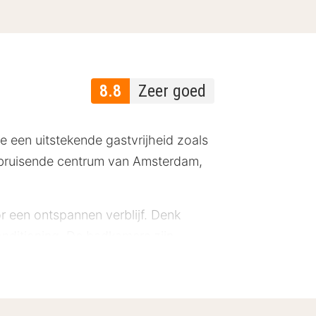
8.8
Zeer goed
e een uitstekende gastvrijheid zoals
et bruisende centrum van Amsterdam,
or een ontspannen verblijf. Denk
conditioning. De badkamers zijn
Junior Suites hebben twee
tends kun je in hotel-restaurant Le
steklas restaurants, die allemaal