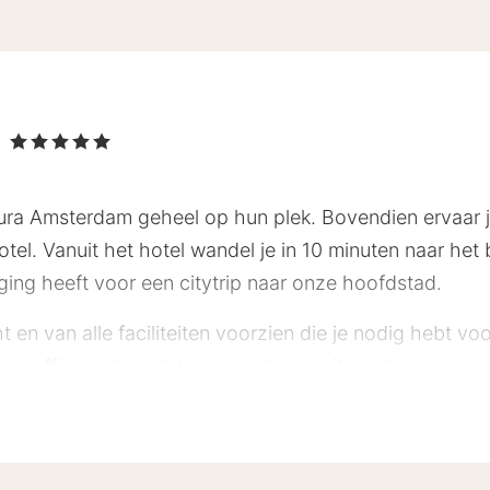
m
, 5 Sterren
kura Amsterdam geheel op hun plek. Bovendien ervaar j
otel. Vanuit het hotel wandel je in 10 minuten naar h
gging heeft voor een citytrip naar onze hoofdstad.
t en van alle faciliteiten voorzien die je nodig hebt vo
o koffiemachine, televisie, radio, minibar, kluis en air
of bad en een föhn. De kamers Executive City View en 
llen over een geweldig uitzicht over Amsterdam. ’s Och
Aziatisch ontbijtbuffet. Het hotel beschikt over 4 eer