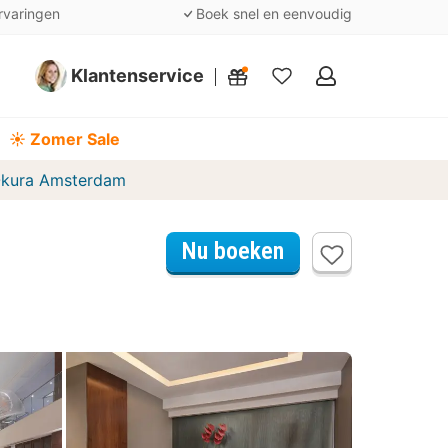
rvaringen
Boek snel en eenvoudig
Klantenservice
Mijn
favorieten
☀️ Zomer Sale
Okura Amsterdam
Nu boeken