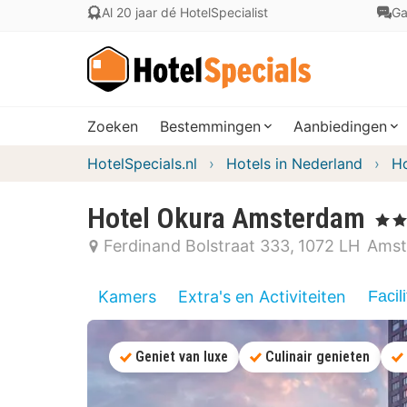
Al 20 jaar dé HotelSpecialist
Ga
Zoeken
Bestemmingen
Aanbiedingen
HotelSpecials.nl
Hotels in Nederland
Ho
Hotel Okura Amsterdam
, 5 Ste
Ferdinand Bolstraat 333
1072 LH
Amst
Kamers
Extra's en Activiteiten
Facili
Geniet van luxe
Culinair genieten