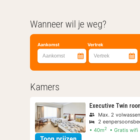
Wanneer wil je weg?
Aankomst
Vertrek
Aankomst
Vertrek
Kamers
Executive Twin roo
Max. 2 volwassen
2 eenpersoonsbe
2
40m
Gratis wifi
voor Relax Arrangem
Toon prijzen