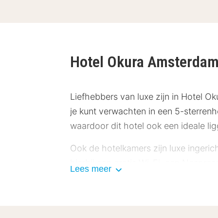
Hotel Okura Amsterda
Liefhebbers van luxe zijn in Hotel O
je kunt verwachten in een 5-sterrenh
waardoor dit hotel ook een ideale li
Ook de hotelkamers zijn luxe ingerich
hierbij aan gratis Wi-Fi, een Nespress
Lees meer
voorzien van een toilet, douche en/
verschillende stijlen en beschikken a
Camelia terecht voor een Europees en 