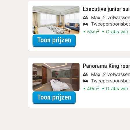
Executive junior sui
Max. 2 volwassen
Tweepersoonsbe
2
53m
Gratis wifi
voor Relax Arrangem
Toon prijzen
Panorama King roo
Max. 2 volwassen
Tweepersoonsbe
2
40m
Gratis wifi
voor Relax Arrangem
Toon prijzen