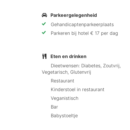
Tips van HotelSpecials
Parkeergelegenheid
Het Hotel Magdeburg City Center by 
Gehandicaptenparkeerplaats
Dankzij de centrale ligging is het hot
Parkeren bij hotel € 17 per dag
Eten en drinken
Dieetwensen: Diabetes, Zoutvrij,
Vegetarisch, Glutenvrij
Restaurant
Kinderstoel in restaurant
Veganistisch
Bar
Babystoeltje