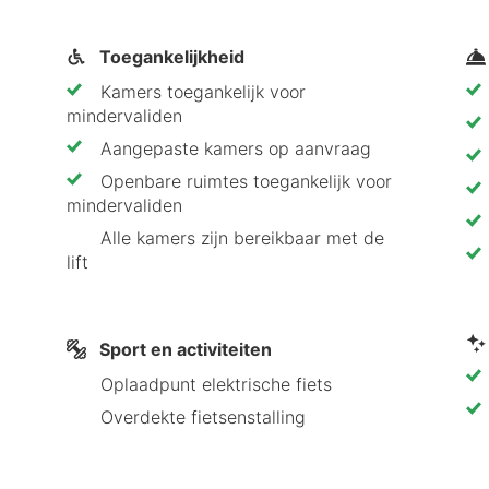
Toegankelijkheid
Leonardo Hotels is perfect voor een stedentrip vol cu
Kamers toegankelijk voor
el bovendien een fijne keuze voor zakelijke reizigers.
mindervaliden
Aangepaste kamers op aanvraag
Openbare ruimtes toegankelijk voor
mindervaliden
Alle kamers zijn bereikbaar met de
lift
Sport en activiteiten
Oplaadpunt elektrische fiets
Overdekte fietsenstalling