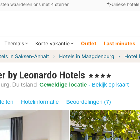
sten waarderen ons met 4 sterren
Unieke hotele
Thema's
Korte vakantie
Outlet
Last minutes
els in Saksen-Anhalt
Hotels in Maagdenburg
Hotel 
er by Leonardo Hotels
, 4 Sterren
urg
Duitsland
Geweldige locatie
- Bekijk op kaart
teiten
Hotelinformatie
Beoordelingen (7)