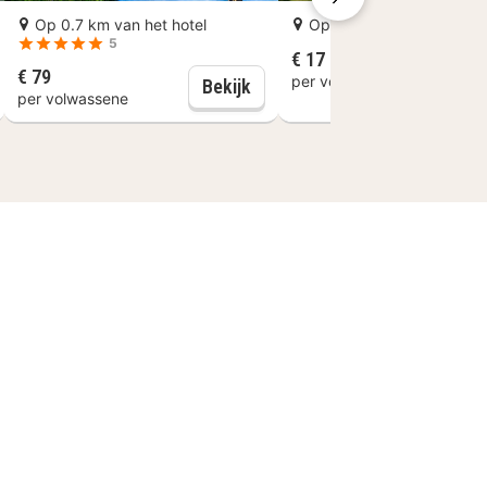
 wandelroutes
Op 0.7 km van het hotel
Op 2.9 km van het hotel
5
nchpakket
€ 17
B
€ 79
per volwassene
Maagdenburg: Expresswandeli
Bekijk
per volwassene
um van Magdeburg vind je daarnaast
anbeveelt