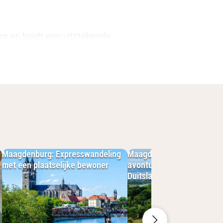
g en biedt een uitstekende
Maagdenburg: Expresswandeling
Maagdenburg: het langste 
met een plaatselijke bewoner
avontuur in een binnensta
n aangenaam verblijf. De kamers zijn
Duitsland