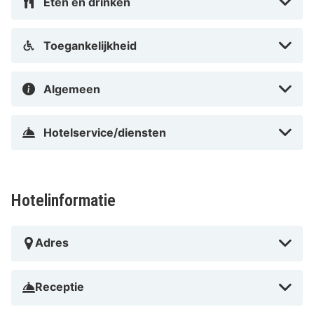
brasserieën zeker niet overgeslagen worden tijdens
Eten en drinken
jullie bezoek aan Nancy. Ga bijvoorbeeld naar Brasserie
Excelsior, een hoog gewaardeerde en typisch Franse
Toegankelijkheid
brasserie. Drink hier een drankje op het terras of laat
jullie s ’avonds verassen tijdens het diner. Altijd al
Algemeen
willen weten hoe chocolade wordt gemaakt? Breng
dan een bezoek aan de boulangerie van Alain Batt.
Hotelservice/diensten
Hotelinformatie
Adres
Receptie