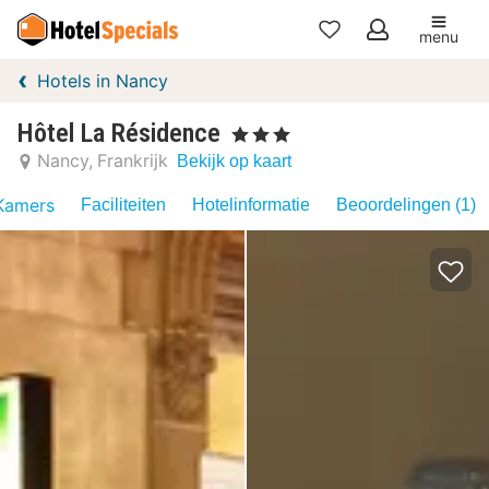
menu
Mijn
Hotels in Nancy
favorieten
Hôtel La Résidence
, 3 Sterren
Nancy
Frankrijk
Bekijk op kaart
Kamers
Faciliteiten
Hotelinformatie
Beoordelingen (1)