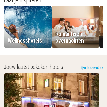
Laat je inspireren
Romantisch
Wellnesshotels
overnachten
L
Jouw laatst bekeken hotels
Lijst leegmaken