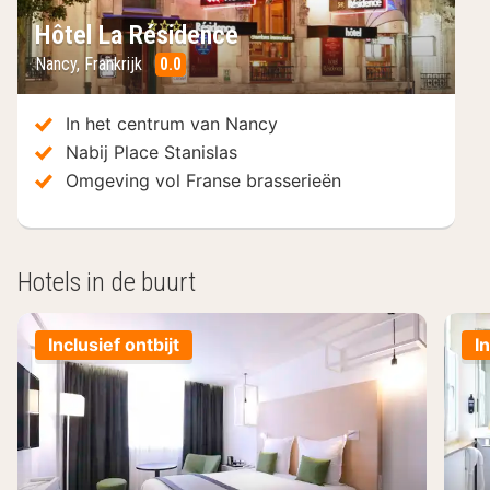
Hôtel La Résidence
Nancy
,
Frankrijk
0.0
/10
In het centrum van Nancy
Nabij Place Stanislas
Omgeving vol Franse brasserieën
Hotels in de buurt
Inclusief ontbijt
I