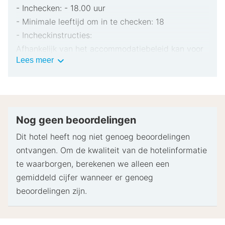
- Inchecken: - 18.00 uur
- Minimale leeftijd om in te checken: 18
- Incheckinstructies:
Afhankelijk van het accommodatiebeleid kan voor
Belangrijke
Lees meer
extra personen een toeslag in rekening worden
informatie
gebracht.
Bij het inchecken dien je mogelijk een erkend
identiteitsbewijs met foto en een creditcard,
pinpas of borgsom in contanten te verstrekken
Nog geen beoordelingen
voor incidentele kosten.
Dit hotel heeft nog niet genoeg beoordelingen
Speciale verzoeken worden onder voorbehoud van
ontvangen. Om de kwaliteit van de hotelinformatie
beschikbaarheid bij het inchecken ingewilligd.
te waarborgen, berekenen we alleen een
Hiervoor kunnen extra kosten in rekening worden
gemiddeld cijfer wanneer er genoeg
gebracht. Speciale verzoeken kunnen niet worden
beoordelingen zijn.
gegarandeerd.
Deze accommodatie accepteert creditcards en