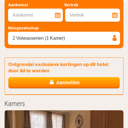
Aankomst
Vertrek
Aankomst
Vertrek
Reisgezelschap
2 Volwassenen (1 Kamer)
Ontgrendel exclusieve kortingen op dit hotel
door lid te worden
Aanmelden
Kamers