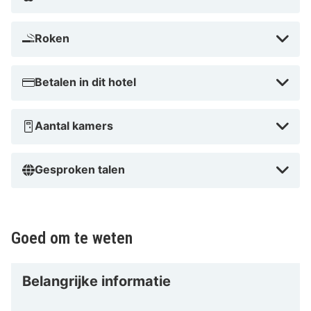
bevind je je te midden van het groen, vlak bij
Hallenbad en Kidsworld. Dit hotel met een spa ligt op
Roken
0,1 km van Tauernberg en op 0,4 km van
Wallfahrtskirche St. Vinzenz.
Betalen in dit hotel
Dicht bij Kidsworld
Aantal kamers
Gesproken talen
Goed om te weten
Belangrijke informatie