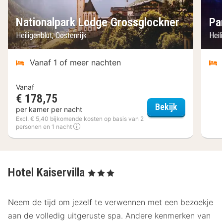
Nationalpark Lodge Grossglockner
Pa
Heiligenblut, Oostenrijk
Heil
Vanaf 1 of meer nachten
Vanaf
€ 178,75
Nationalpar
Bekijk
per kamer per nacht
Excl. € 5,40 bijkomende kosten op basis van 2
personen en 1 nacht
Hotel Kaiservilla
, 3 Sterren
Neem de tijd om jezelf te verwennen met een bezoekje
aan de volledig uitgeruste spa. Andere kenmerken van