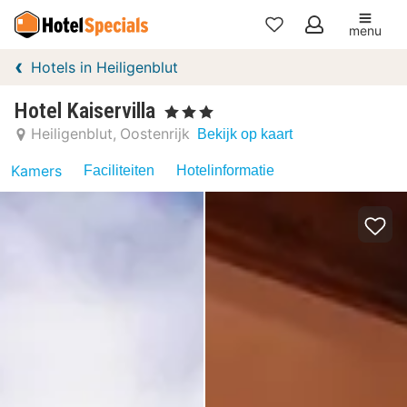
menu
Mijn
Hotels in Heiligenblut
favorieten
Hotel Kaiservilla
, 3 Sterren
Heiligenblut
Oostenrijk
Bekijk op kaart
Kamers
Faciliteiten
Hotelinformatie