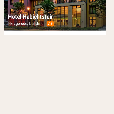
Hotel Habichtstein
Harzgerode
,
Duitsland
7.9
/10
Midden in de natuur gelegen
Ontspan je in de sauna
Zwem in het binnenzwembad
Hotels in de buurt
Inclusief ontbijt