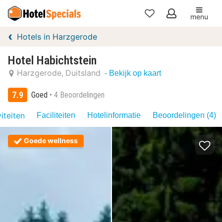
menu
Mijn
Hotels in Harzgerode
favorieten
Hotel Habichtstein
Harzgerode
Duitsland
- Bekijk op kaart
7.9
Goed
4 Beoordelingen
iteiten
Faciliteiten
Hotelinformatie
Beoordelingen (4)
Goede wellness