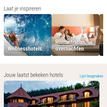
Laat je inspireren
Romantisch
Wellnesshotels
overnachten
L
Jouw laatst bekeken hotels
Lijst leegmaken