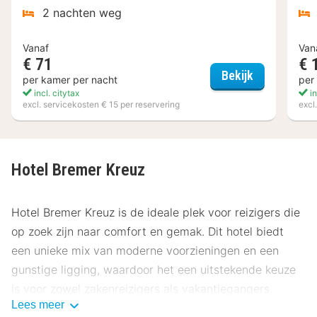
2 nachten weg
Vanaf
Van
€ 71
€ 
BEST WESTE
Bekijk
per kamer per nacht
per
incl. citytax
in
excl. servicekosten € 15 per reservering
excl
Hotel Bremer Kreuz
Hotel Bremer Kreuz is de ideale plek voor reizigers die
op zoek zijn naar comfort en gemak. Dit hotel biedt
een unieke mix van moderne voorzieningen en een
gunstige ligging, waardoor het een uitstekende keuze
is voor zowel zakenreizigers als vakantiegangers.
Lees meer