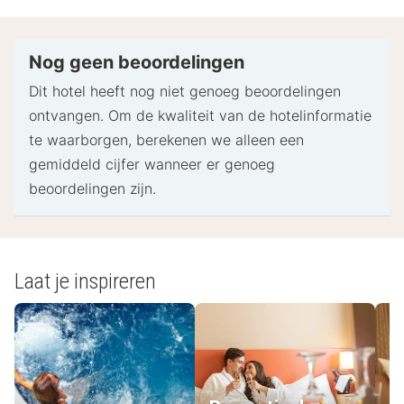
Bij het inchecken dien je mogelijk een erkend
identiteitsbewijs met foto en een creditcard,
pinpas of borgsom in contanten te verstrekken
Nog geen beoordelingen
voor incidentele kosten.
Dit hotel heeft nog niet genoeg beoordelingen
Speciale verzoeken worden onder voorbehoud van
ontvangen. Om de kwaliteit van de hotelinformatie
beschikbaarheid bij het inchecken ingewilligd.
te waarborgen, berekenen we alleen een
Hiervoor kunnen extra kosten in rekening worden
gemiddeld cijfer wanneer er genoeg
gebracht. Speciale verzoeken kunnen niet worden
beoordelingen zijn.
gegarandeerd.
Deze accommodatie accepteert creditcards,
pinpassen en contante betalingen.
Laat je inspireren
- Speciale instructies:
Je ontvangt informatie over het ophalen van de
sleutel.
- Uitchecken: 11:00
- Toeslagen: