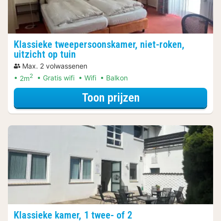
Klassieke tweepersoonskamer, niet-roken,
uitzicht op tuin
Max. 2 volwassenen
2
2m
Gratis wifi
Wifi
Balkon
voor Klassieke tw
Toon prijzen
Klassieke kamer, 1 twee- of 2