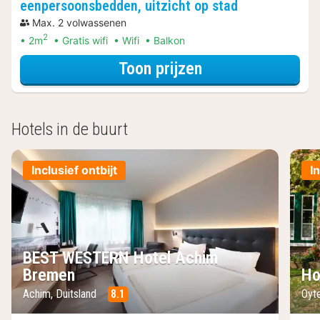
eenpersoonsbedden, uitzicht op stad
Max. 2 volwassenen
2
2m
Gratis wifi
Wifi
Balkon
voor Klassieke k
Toon prijzen
Hotels in de buurt
Inclusief ontbijt
I
BEST WESTERN Hotel Achim
Bremen
Ho
Achim, Duitsland
8.1
Oyte