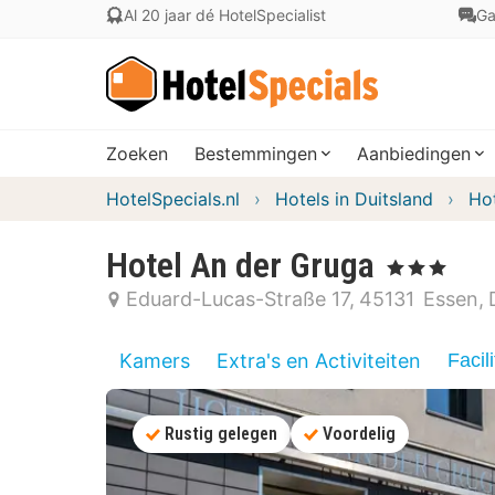
Al 20 jaar dé HotelSpecialist
Ga
Zoeken
Bestemmingen
Aanbiedingen
HotelSpecials.nl
Hotels in Duitsland
Hot
Hotel An der Gruga
, 3 Sterren
Eduard-Lucas-Straße 17
45131
Essen
Kamers
Extra's en Activiteiten
Facili
Rustig gelegen
Voordelig