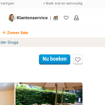
rvaringen
Boek snel en eenvoudig
Klantenservice
Mijn
favorieten
☀️ Zomer Sale
 der Gruga
Nu boeken