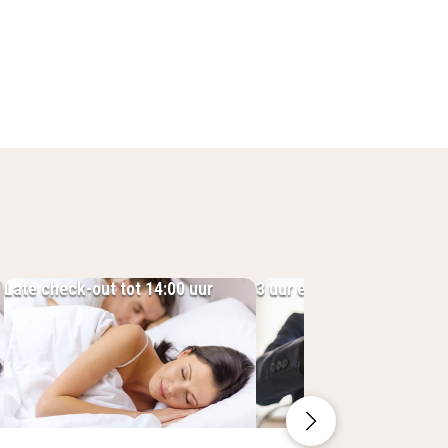
n Essen. Bezoek het Museum
k aan de Villa Hügel. Op slechts
er ben je in korte tijd in Düsseldorf
een aanrader.
Late check-out tot 14:00 uur
3 uur eerder inchecken