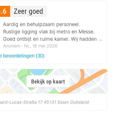
8.6
Zeer goed
Aardig en behulpzaam personeel.
Rustige ligging vlak bij metro en Messe.
Goed ontbijt en ruime kamer. Wij hadden
een goede aanbieding!!
Anoniem ‐ NL, 18 mei 2026
le beoordelingen (30)
Bekijk op kaart
uard-Lucas-Straße 17
45131
Essen
Duitsland