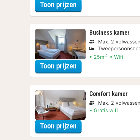
voor 3=2 Special
Toon prijzen
Business kamer
Max. 2 volwassen
Tweepersoonsbe
2
25m
Wifi
voor Zomer Sale
Toon prijzen
Comfort kamer
Max. 2 volwassen
Gratis wifi
voor Late Check-out
Toon prijzen