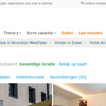
sten waarderen ons met 4 sterren
Unieke hotele
Thema's
Korte vakantie
Outlet
Last minutes
els in Noordrijn-Westfalen
Hotels in Essen
Hotel An
Duitsland
Geweldige locatie
- Bekijk op kaart
teiten
Hotelinformatie
Beoordelingen (30)