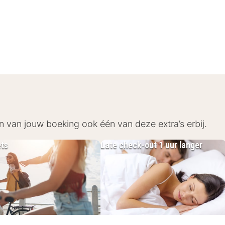
el An der Gruga ben je zo in het bruisende centrum va
ugapark of combineer cultuur en natuur met een bezoe
e restaurants, cafés en winkels. Met het openbaar vervo
uiten de stad is een uitstapje naar het Baldeneymeer 
n van jouw boeking ook één van deze extra’s erbij.
ets
Late check-out 1 uur langer
e faciliteiten en moderne voorzieningen: