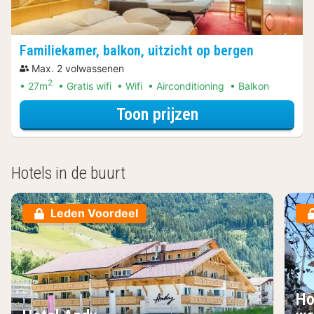
Familiekamer, balkon, uitzicht op bergen
Max. 2 volwassenen
2
27m
Gratis wifi
Wifi
Airconditioning
Balkon
voor Familiekamer
Toon prijzen
Hotels in de buurt
Leden Voordeel
Ho