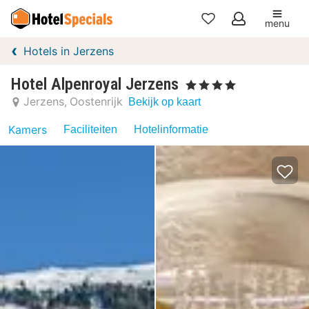
menu
Mijn
Hotels in Jerzens
favorieten
Hotel Alpenroyal Jerzens
, 4 Sterren
Jerzens
Oostenrijk
Bekijk op kaart
Kamers
Faciliteiten
Hotelinformatie