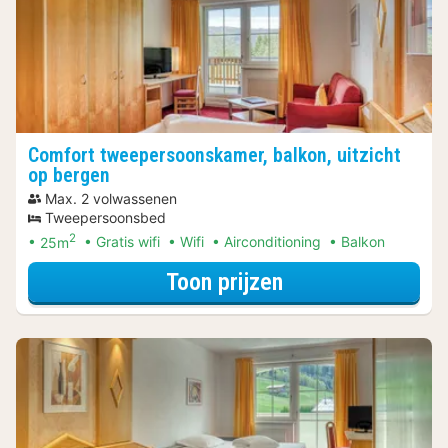
Comfort tweepersoonskamer, balkon, uitzicht
op bergen
Max. 2 volwassenen
Tweepersoonsbed
2
25m
Gratis wifi
Wifi
Airconditioning
Balkon
voor Comfort twe
Toon prijzen