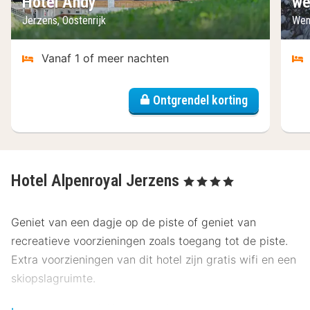
Hotel Andy
we
Jerzens, Oostenrijk
Wen
Vanaf 1 of meer nachten
Ontgrendel korting
Hotel Alpenroyal Jerzens
, 4 Sterren
Geniet van een dagje op de piste of geniet van
recreatieve voorzieningen zoals toegang tot de piste.
Extra voorzieningen van dit hotel zijn gratis wifi en een
skiopslagruimte.
Gasten van Hotel Alpenroyal Jerzens kunnen genieten