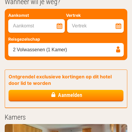
Wanneer wil je weg?
Aankomst
Vertrek
Aankomst
Vertrek
Reisgezelschap
2 Volwassenen (1 Kamer)
Ontgrendel exclusieve kortingen op dit hotel
door lid te worden
Aanmelden
Kamers