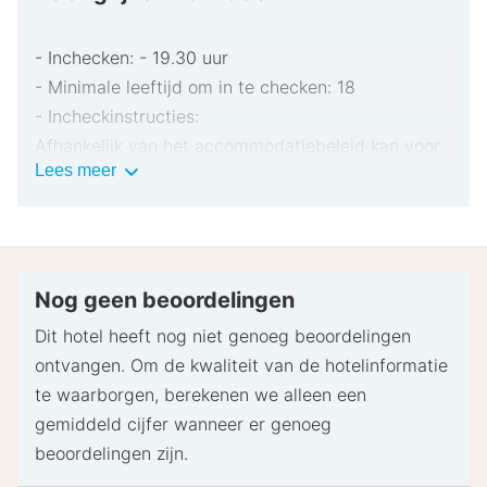
- Inchecken: - 19.30 uur
- Minimale leeftijd om in te checken: 18
- Incheckinstructies:
Afhankelijk van het accommodatiebeleid kan voor
Belangrijke
Lees meer
extra personen een toeslag in rekening worden
informatie
gebracht.
Bij het inchecken dien je mogelijk een erkend
identiteitsbewijs met foto en een creditcard,
pinpas of borgsom in contanten te verstrekken
Nog geen beoordelingen
voor incidentele kosten.
Dit hotel heeft nog niet genoeg beoordelingen
Speciale verzoeken worden onder voorbehoud van
ontvangen. Om de kwaliteit van de hotelinformatie
beschikbaarheid bij het inchecken ingewilligd.
te waarborgen, berekenen we alleen een
Hiervoor kunnen extra kosten in rekening worden
gemiddeld cijfer wanneer er genoeg
gebracht. Speciale verzoeken kunnen niet worden
beoordelingen zijn.
gegarandeerd.